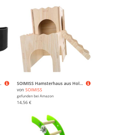
infache Montage Stabiler Stand Leiterfußschutz für Sicheren Halt
SOIMISS Hamsterhaus aus Holz mit Leiter Mehrstöckiges Versteck für Hamster und Meerschweinchen Stabiles Nagerhaus als Ruhe und Spielplatz Langlebiges Häuschen für Kleine Nagetiere
von
SOIMISS
gefunden bei
Amazon
14,56 €