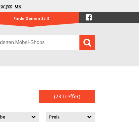
mungen
.
OK
Finde Deinen Stil!
(73 Treffer)
rbe
Preis