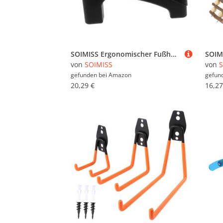
SOIMISS Ergonomischer Fußhocker für Büro und Zuhause Rutschfestes Fußstützen Tool mit Massagefunktion Vielseitiger Indoor Fußtritt Bequemes Sitz und Fußablagepodest in Schwarz
von
SOIMISS
von
S
gefunden bei
Amazon
gefun
20,29 €
16,27