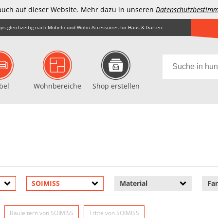
auch auf dieser Website. Mehr dazu in unseren
Datenschutzbestim
ps gleichzeitig nach Möbeln und Wohn-Accessoires für Haus & Garten.
bel
Wohnbereiche
Shop erstellen
SOIMISS
Material
Fa
Bauleitern von SOIMISS
Tritte von SOIMISS