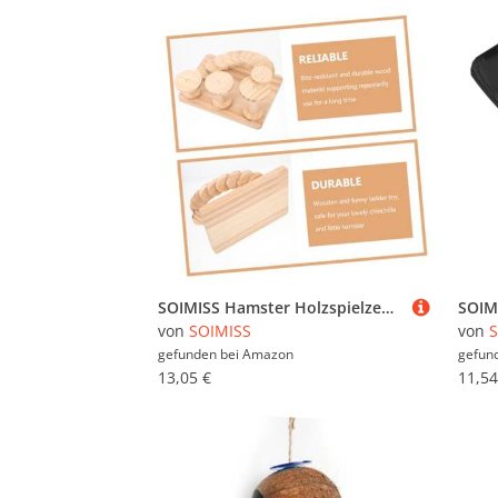
SOIMISS Hamster Holzspielzeug Leiter Plattform Klettergerüst Aus Naturholz mit Rundkanten Sicher und Stabil für Kleintier Käfig Zubehör
von
SOIMISS
von
S
gefunden bei
Amazon
gefun
13,05 €
11,54