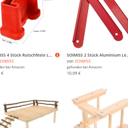
SOIMISS 4 Stück Rutschfeste Leiterfüße Schutzkappen Langlebige Leiterbeinschoner Rutschhemmende Leiterfüße Abdeckungen Praktische Leiterzubehör für Sichere Nutzung
SOIMISS 2 Stück Aluminium Leiter Ersatzteil Leichtes Klappscharnier für Dachbodentreppe mit Lochabsta
OIMISS
von
SOIMISS
den bei
Amazon
gefunden bei
Amazon
 €
10,09 €