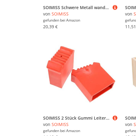
SOIMISS Schwere Metall wandhaken mit Rutschfester Beschichtung Stabile Wandhalter für Garagen Lagerraum aufbewahrung Vielseitig für Werkzeuge Leitern Gartengeräte in Orange Klein Mittel
von
SOIMISS
von
S
gefunden bei
Amazon
gefun
20,39 €
11,51
SOIMISS 2 Stück Gummi Leiterfüße Ersatz Füße Schutzkappen Rutschfest Leiterbeine Abdeckung Leiter Zubehör Langlebige Rutschfeste Gummipads für Trittleitern und Aluleitern
von
SOIMISS
von
S
gefunden bei
Amazon
gefun