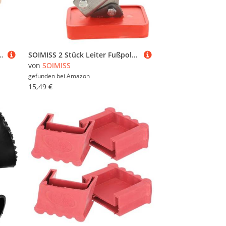
pflege Natürliche Robuste Sitzstange aus Massivem Holz Geeignet für Papageien Sittiche Wellensittiche
SOIMISS 2 Stück Leiter Fußpolster Rutschfest Gummi Fußmatten Dicke Rutschfeste Leiterfüße Stabile Ersatzteile für Bodentreppen Schutz vor Kratzern Geeignet für Innen und Außenbereiche
von
SOIMISS
gefunden bei
Amazon
15,49 €