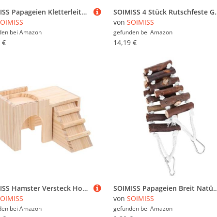
SOIMISS Papageien Kletterleiter aus Acryl Bunte Trainingsleiter für Vögel Langlebiges Kauspielzeug für Käfigvögel Geeignet als Sitzstange und Spielplatz für Papageien und Kleine Vögel
SOIMISS 4 Stück Rutschfeste Gummi Leiterfüße Leiterfußschoner aus Robu
OIMISS
von
SOIMISS
den bei
Amazon
gefunden bei
Amazon
 €
14,19 €
SOIMISS Hamster Versteck Holzhaus mit Leiter Kleintier Nest Schlafplatz für Hamster und Chinchilla Kleines Haustier Spiel und Ruhehaus Geruch Langlebig und Sicher
SOIMISS Papageien Breit Natürliches Kauspielzeug Witzige Vogel Leiter für Wellensittiche Nymphensittiche Sittiche Kle
OIMISS
von
SOIMISS
den bei
Amazon
gefunden bei
Amazon