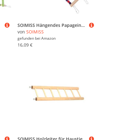
SOIMISS Hängendes Papageinest mit Leiter Dekoratives Haustierzubehör für Wellensittiche Nymphensittiche und Hamster
von
SOIMISS
gefunden bei
Amazon
16,09 €
ielzeug Zubehör
SOIMISS Holzleiter für Haustiere Stufige Kletterleiter aus Holz für Hamster Eichhörnchen und Vögel Robustes und Leicht zu Reinigendes für Kleintiere als Kletter und Ruheplatz