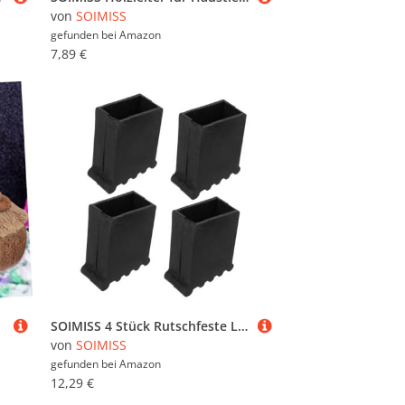
von
SOIMISS
gefunden bei
Amazon
7,89 €
SOIMISS 4 Stück Rutschfeste Leiterfüße aus Aluminiumlegierung mit Dickem Pvc schutz Leiter Endkappen für Erhöhte Stabilität und Rutschfeste Leiterfußabdeckungen für Haushalts Klappleitern
von
SOIMISS
gefunden bei
Amazon
12,29 €