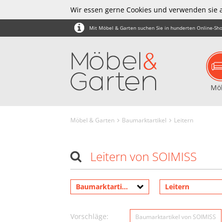
Wir essen gerne Cookies und verwenden sie 
Mit Möbel & Garten suchen Sie in hunderten Online-Sho
Mö
Möbel & Garten
Baumarktartikel
Leitern
Leitern von SOIMISS
Baumarktartikel
Leitern
Vorschläge:
Baumarktartikel von SOIMISS