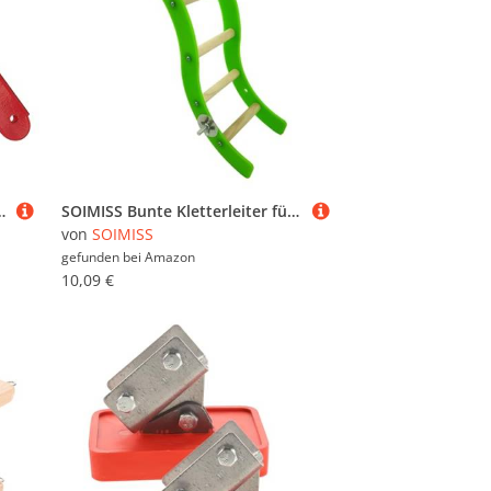
nd Rote Lackierung Strapazierfähige Stange für Einfache Montage und Lange Haltbarkeit
SOIMISS Bunte Kletterleiter für Kleine Haustiere Geschwungen für Hamster Mäuse Eichhörnchen Robust Leicht zu Reinigen Vielseitig für Vogel und Kleintiergehege Geeignet
von
SOIMISS
gefunden bei
Amazon
10,09 €