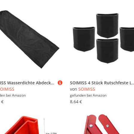
SOIMISS Wasserdichte Abdeckung für Klappleitern aus Oxford UV Schutz und Regenschutz Platzsparend Vielseitig Einsetzbar für Garten Baustelle und Aufbewahrung
SOIMISS 4 Stück Rutschfeste Leiterfüße Gummi Ersatzkappen für Aluleiter Kompatibel mit Klapp Teleskopleitern E
OIMISS
von
SOIMISS
den bei
Amazon
gefunden bei
Amazon
 €
8,64 €