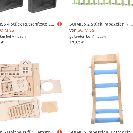
SOIMISS 4 Stück Rutschfeste Leiterfüße Verstärkte Dicke Schutzkappen für Klappleitern Abriebfeste Gummipads Große Auflagefläche Langlebig und Sicher für Haushaltsleitern
SOIMISS 2 Stück Papageien Kletterleiter aus Holz Bunte Macaron-Farben Robust und Sicher Einfach zu Reinigen für Wellensittiche Nymphensittiche und Kleine Vögel im Käfig
OIMISS
von
SOIMISS
den bei
Amazon
gefunden bei
Amazon
 €
17,80 €
SOIMISS Holzhaus für Hamster Zweistöckige Villa mit Leiter und Breitem Eingang Natürliches Holz DIY stattbar Langlebig und Sicher als Gemütliches Nest für Kleine Haustiere
SOIMISS Papageien Kletterleiter aus Holz Bunte Vogelkäfig Leiter Kratzfeste Papageien Leiter für Wellensittiche Nymphensittiche Interaktives Vogelsp