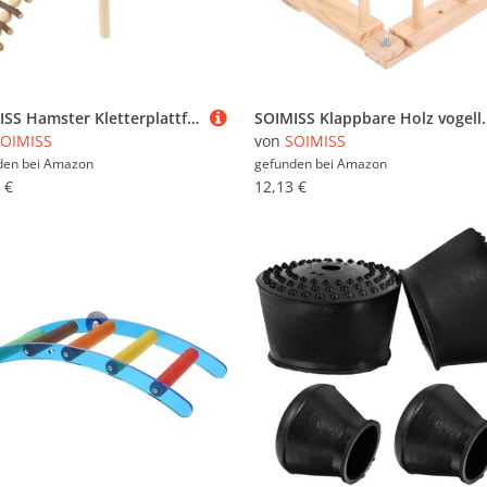
SOIMISS Hamster Kletterplattform aus Holz mit Leiter Höhe für Zwerghamster und Meerschweinchen Auslauf Zubehör für Kleine Nagetiere
SOIMISS Klappbare Holz vogelleiter für Käfig Klettern Krallenschleifen und Schnabel
OIMISS
von
SOIMISS
den bei
Amazon
gefunden bei
Amazon
 €
12,13 €