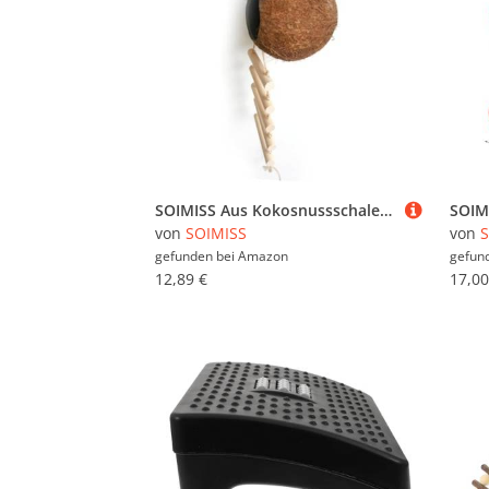
SOIMISS Aus Kokosnussschale mit Leiter Vogelspielzeug für Wellensittiche Budgerigar und Kleine Haustiere Natürliches Versteck Sicherer Rückzugsort für Käfigvögel und Nager Zufällige Farbe
von
SOIMISS
von
S
gefunden bei
Amazon
gefun
12,89 €
17,00