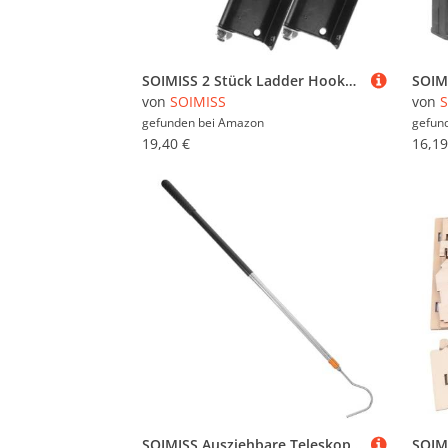
SOIMISS 2 Stück Ladder Hooks für Dachleiter Heavy Duty Anti fall Haken für Außentreppen und Dach Verstellbare Stabilisierung Sicherer Halt Kompatibel mit Garage und Dachgebrauch
von
SOIMISS
von
S
gefunden bei
Amazon
gefun
19,40 €
16,19
SOIMISS Ausziehbare Teleskopstange mit Haken Multifunktionaler Markisenöffner und Dachbodenzugstab für Wohnmobil Zelt und Dachluken Mehrteilige Verriegelung für Einfache Bedienung und