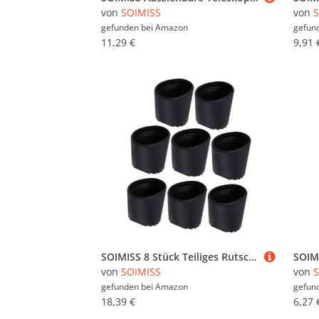
von
SOIMISS
von
S
gefunden bei
Amazon
gefun
11,29 €
9,91 
SOIMISS 8 Stück Teiliges Rutschfestes Gummi leiterfußschutz Multifunktionale Leiterfußkappen Rutschfeste Leiterpolster für Outdoor faltleitern Sicherer Halt bei Camping Reparaturen und
von
SOIMISS
von
S
gefunden bei
Amazon
gefun
18,39 €
6,27 