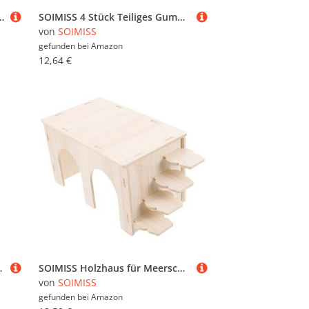
stem Material Schutzkappen für Aluleitern Treppenschoner für Sichere Standfestigkeit
SOIMISS 4 Stück Teiliges Gummischutz für Leitern Rutschfeste Verschleißfeste Leiterfüße aus Dickem Gummi Stoßdämpfend und Abriebfest Geeignet für Haushalts und Sicherheitsleitern Schützt
von
SOIMISS
gefunden bei
Amazon
12,64 €
tterspaß und Entspannung im Käfig und Balkon
SOIMISS Holzhaus für Meerschweinchen und Hamster mit Leiter Stabiles Versteck aus Massivem Holz Langlebiges Kleintierhaus für Innengehege Geeignet für Hamster Igel und Kleine Nager
von
SOIMISS
gefunden bei
Amazon