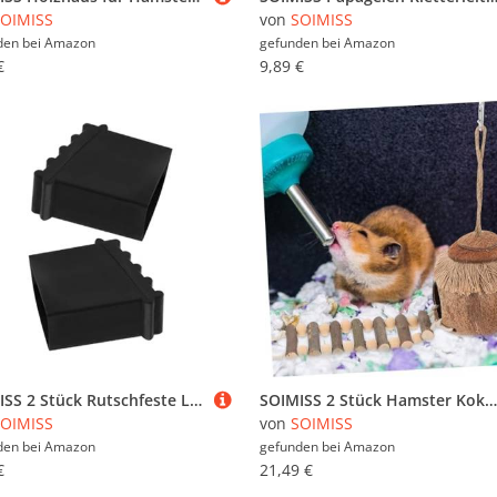
OIMISS
von
SOIMISS
den bei
Amazon
gefunden bei
Amazon
€
9,89 €
SOIMISS 2 Stück Rutschfeste Leiterfüße aus Isolierendem Gummi Stoßdämpfende Schutzkappen für Trittleitern Wetterbeständig und Sicher für Elektroarbeiten Passgenau und Einfach zu Montieren
SOIMISS 2 Stück Hamster Kokosnussschalen Nest mit Leiter Teiliges Hängendes Kleintierbett Warmes Schlafnest für Hamster Vögel Chinchillas Vielseitiges Versteck
OIMISS
von
SOIMISS
den bei
Amazon
gefunden bei
Amazon
€
21,49 €