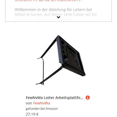
Willkommen in der Abteilung für Leitern bei
Möbel & Garten. Auf dieser Seite haben wir für
Sie unsere Leitern von FewNvWa
zusammengestellt. Sollten Sie hier nicht finden,
was Sie suchen, dann schauen Sie sich auch
unsere anderen
Baumarktartikel von FewNvWa
an oder stöbern Sie in dem gesamten
Möbelsortiment sämtlicher Leitern. Oder suchen
Sie gezielt nach Möbeln von FewNvWa? Dann
besuchen Sie unsere Abteilung mit sämtlichen
Möbeln der Marke FewNvWa
. Mit Hilfe der Filter
oben auf der Seite können Sie auch gezielt
Leitern von anderen Marken ansehen und in
bestimmten Preiskategorien sowie nach
reduzierten Angeboten suchen. Lassen Sie sich
inspirieren - wir wünschen Ihnen viel Spaß dabei!
FewNvWa Leiter Arbeitsplattformsystem, Rutschfest, Langlebig, Strapazierfähig, Verlängerungsleiter Werkzeug
von
FewNvWa
gefunden bei
Amazon
27,19 €