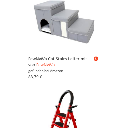
FewNvWa Cat Stairs Leiter mit 3 Stufen Faltbare Haustier Treppe Hunde Stufen Hocker Katzenrampe Aus Strapazierfähigem Stoff mit Stauraum für Wohnzimmer Schlaf, Grau
von
FewNvWa
gefunden bei
Amazon
83,79 €