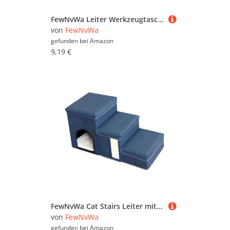
FewNvWa Leiter Werkzeugtasche Hängebeutel Organizer Aufbewahrungsbeutel Werkzeugaccessoire Aus Leichtem Oxford Stoff für Haushalt Auto Werkstatt Büro Baustell, Extra Dickes Blau
von
FewNvWa
gefunden bei
Amazon
9,19 €
FewNvWa Cat Stairs Leiter mit 3 Stufen Faltbare Haustier Treppe Hunde Stufen Hocker Katzenrampe Aus Strapazierfähigem Stoff mit Stauraum für Wohnzimmer Schlaf, Navy Blau
von
FewNvWa
gefunden bei
Amazon