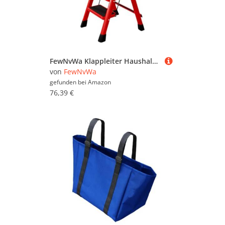
FewNvWa Klappleiter Haushaltsleiter Klapptritt Trittleiter Aus Robustem Eisen mit Sicherer Faltmechanik Und Leisen Fußkappen für Renovierung Und Reinigung 41
von
FewNvWa
gefunden bei
Amazon
76,39 €