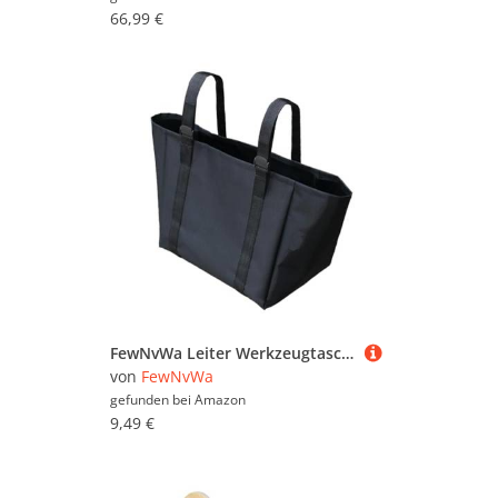
66,99 €
FewNvWa Leiter Werkzeugtasche Hängebeutel Organizer Aufbewahrungsbeutel Werkzeugaccessoire Aus Leichtem Oxford Stoff für Haushalt Auto Werkstatt Büro Baustell, Verdicktes Schwarz
von
FewNvWa
gefunden bei
Amazon
9,49 €