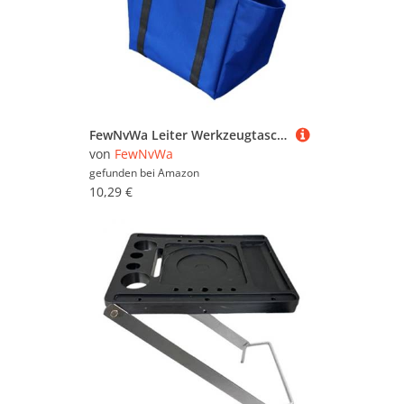
FewNvWa Leiter Werkzeugtasche Hängebeutel Organizer Aufbewahrungsbeutel Werkzeugaccessoire Aus Leichtem Oxford Stoff für Haushalt Auto Werkstatt Büro Baustell, Verdicktes Blau
von
FewNvWa
gefunden bei
Amazon
10,29 €