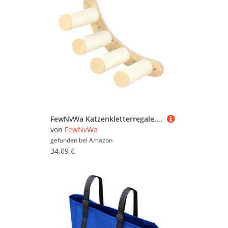
FewNvWa Katzenkletterregale, Stabile Leiter, Kratzbrett für Katzen, Kätzchenaktivität
von
FewNvWa
gefunden bei
Amazon
34,09 €