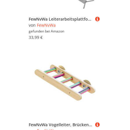
FewNvWa Leiterarbeitsplattform Klappbare Standplattform Werkzeugablage Aufbewahrungszubehör Stabiles Ausrüstungszubehör aus Robustem Eisen für Wohnzimmer
von
FewNvWa
gefunden bei
Amazon
33,99 €
FewNvWa Vogelleiter, Brückenregal, Vogelkäfig Zubehör für Wellensittiche, Sittiche, Finken