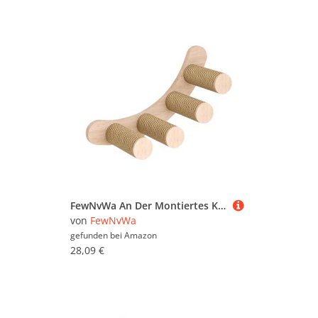
FewNvWa An Der Montiertes Katzenkletterregal, Wandmöbel, Katzentreppe, Leiter Zum Springen
von
FewNvWa
gefunden bei
Amazon
28,09 €