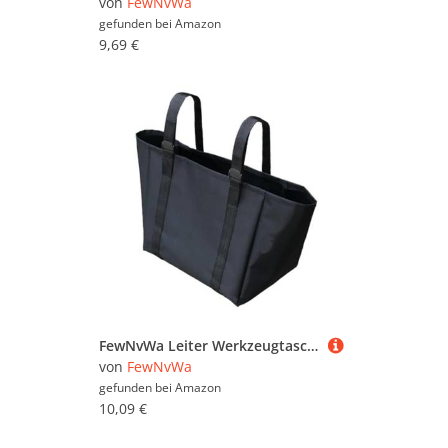
von
FewNvWa
gefunden bei
Amazon
9,69 €
FewNvWa Leiter Werkzeugtasche Hängebeutel Organizer Aufbewahrungsbeutel Werkzeugaccessoire Aus Leichtem Oxford Stoff für Haushalt Auto Werkstatt Büro Baustell, Extra Dickes Schwarz
von
FewNvWa
gefunden bei
Amazon
10,09 €