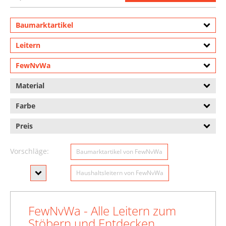
Baumarktartikel
Leitern
FewNvWa
Material
Farbe
Preis
Vorschläge:
Baumarktartikel von FewNvWa
Haushaltsleitern von FewNvWa
Tritte von FewNvWa
FewNvWa - Alle Leitern zum
Bauleitern von FewNvWa
Stöbern und Entdecken