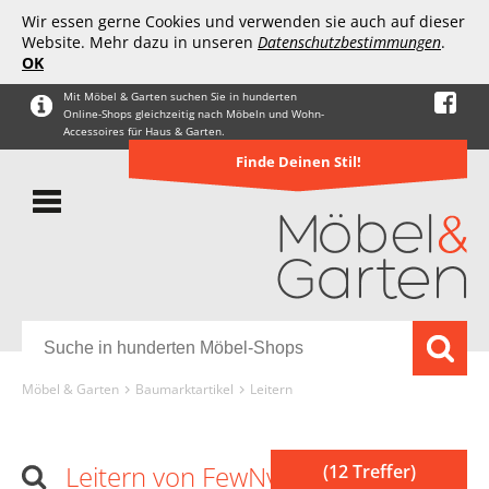
Wir essen gerne Cookies und verwenden sie auch auf dieser
Website. Mehr dazu in unseren
Datenschutzbestimmungen
.
OK
Mit Möbel & Garten suchen Sie in hunderten
Online-Shops gleichzeitig nach Möbeln und Wohn-
Accessoires für Haus & Garten.
Finde Deinen Stil!
Möbel & Garten
Baumarktartikel
Leitern
Leitern von FewNvWa
(12 Treffer)