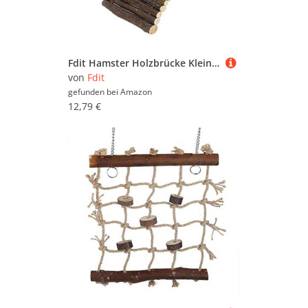
Fdit Hamster Holzbrücke Kleintiere Holzbogenbrücke Leiter Kleintierkäfig Dekoration für Meerschweinchen Chinchilla Frettchen Reptil(L)
von
Fdit
gefunden bei
Amazon
12,79 €