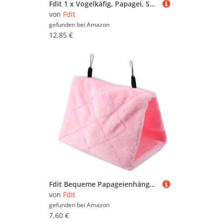
Fdit 1 x Vogelkäfig, Papagei, Spielzeug, Hanf, Seil, Klettern, Leiter, Vögel, natürlich, interessant, zum Nähen
von
Fdit
gefunden bei
Amazon
12,85 €
Fdit Bequeme Papageienhängematte, Vogelhängekäfig mit Hakendesign, Winter Warmes Bett für Vögel, Haustierspielzeug (S)
von
Fdit
gefunden bei
Amazon
7,60 €