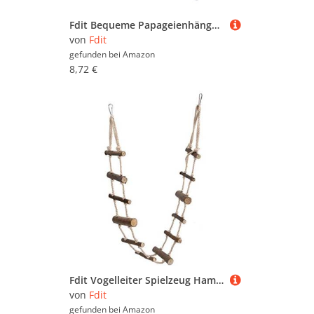
Fdit Bequeme Papageienhängematte, Vogelhängekäfig mit Hakendesign, Winter Warmes Bett für Vögel, Haustierspielzeug (M)
von
Fdit
gefunden bei
Amazon
8,72 €
Fdit Vogelleiter Spielzeug Hamster Treppen Holz Flexible Hängebrücke Kletterschaukel für Papagei Wellensittich Sittich Nymphensittich African Grey Hamster Eichhörnchen
von
Fdit
gefunden bei
Amazon