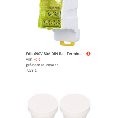
Fdit 690V 80A DIN Rail Terminal Verteiler Kasten, Feuerfester PA66 Spalt Barer Verbindungs Block mit Messing Leiter für Hochspannung Schränke Haus Geräte (gelbe Farbe)
von
Fdit
gefunden bei
Amazon
7,59 €