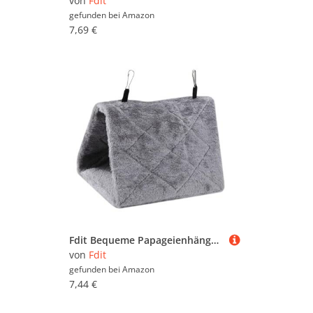
von
Fdit
gefunden bei
Amazon
7,69 €
Fdit Bequeme Papageienhängematte, Vogelhängekäfig mit Hakendesign, Winter Warmes Bett für Vögel, Haustierspielzeug (S)
von
Fdit
gefunden bei
Amazon
7,44 €