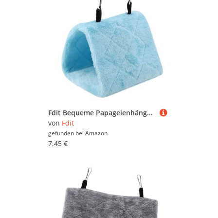
Fdit Bequeme Papageienhängematte, Vogelhängekäfig mit Hakendesign, Winter Warmes Bett für Vögel, Haustierspielzeug (S)
von
Fdit
gefunden bei
Amazon
7,45 €