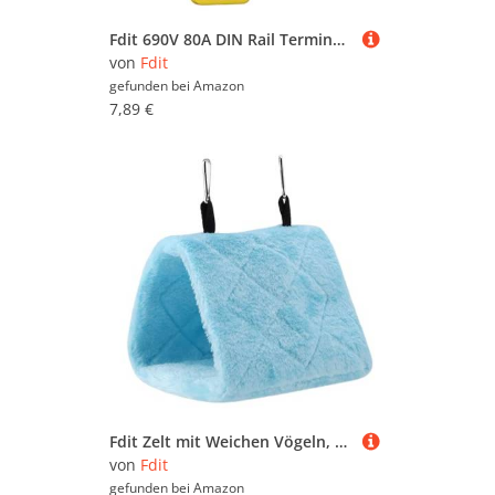
Fdit 690V 80A DIN Rail Terminal Verteiler Kasten, Feuerfester PA66 Spalt Barer Verbindungs Block mit Messing Leiter für Hochspannung Schränke Haus Geräte (BLUE)
von
Fdit
gefunden bei
Amazon
7,89 €
Fdit Zelt mit Weichen Vögeln, Heißer Hangar für Vögel, Bequeme Hängematte, Bequemes Winterbett für Haustiere (S)
von
Fdit
gefunden bei
Amazon