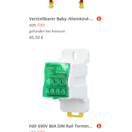
Verstellbarer Baby-/Kleinkind-Toilettenstuhl, Leiter, Sicherheits-Töpfchen-Trainingssitz, Design mit Doppelter Armlehne, Unterstützt Unabhängige Toilettengewohnheiten (rötliches
von
Fdit
gefunden bei
Amazon
45,50 €
Fdit 690V 80A DIN Rail Terminal Verteiler Kasten, Feuerfester PA66 Spalt Barer Verbindungs Block mit Messing Leiter für Hochspannung Schränke Haus Geräte (GREEN)