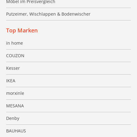
Möbel im Preisvergleich
Putzeimer, Wischlappen & Bodenwischer
Top Marken
ïn home
COUZON
Kesser
IKEA
morxinle
MESANA
Denby
BAUHAUS