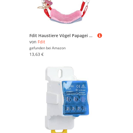
Fdit Haustiere Vögel Papagei Klettern Papagei Sittich Wellensittich Spielzeug Bunte Schaukel Leiter mit Bett Zubehör Hängende Pet Toys(Rosa)
von
Fdit
gefunden bei
Amazon
13,63 €