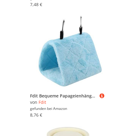
7,48 €
Fdit Bequeme Papageienhängematte, Vogelhängekäfig mit Hakendesign, Winter Warmes Bett für Vögel, Haustierspielzeug (M)
von
Fdit
gefunden bei
Amazon
8,76 €