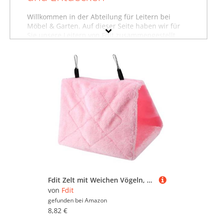
Willkommen in der Abteilung für Leitern bei
Möbel & Garten. Auf dieser Seite haben wir für
Sie unsere Leitern von Fdit zusammengestellt.
Sollten Sie hier nicht finden, was Sie suchen,
dann schauen Sie sich auch unsere anderen
Baumarktartikel von Fdit
an oder stöbern Sie in
dem gesamten Möbelsortiment sämtlicher
Leitern. Oder suchen Sie gezielt nach Möbeln von
Fdit? Dann besuchen Sie unsere Abteilung mit
sämtlichen
Möbeln der Marke Fdit
. Mit Hilfe der
Filter oben auf der Seite können Sie auch gezielt
Leitern von anderen Marken ansehen und in
bestimmten Preiskategorien sowie nach
reduzierten Angeboten suchen. Lassen Sie sich
inspirieren - wir wünschen Ihnen viel Spaß dabei!
Fdit Zelt mit Weichen Vögeln, Heißer Hangar für Vögel, Bequeme Hängematte, Bequemes Winterbett für Haustiere (M)
von
Fdit
gefunden bei
Amazon
8,82 €