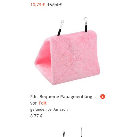
10,73 €
15,94 €
Fdit Bequeme Papageienhängematte, Vogelhängekäfig mit Hakendesign, Winter Warmes Bett für Vögel, Haustierspielzeug (M)
von
Fdit
gefunden bei
Amazon
8,77 €