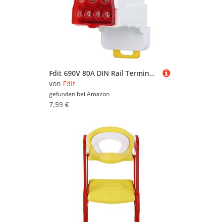
Fdit 690V 80A DIN Rail Terminal Verteiler Kasten, Feuerfester PA66 Spalt Barer Verbindungs Block mit Messing Leiter für Hochspannung Schränke Haus Geräte (Rot)
von
Fdit
gefunden bei
Amazon
7,59 €