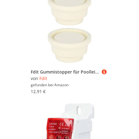
Fdit Gummistopper für PoolleiternSchwimmleiter Gummi EndkappenSpool Leiter Bumper Caps 2Pcs Swimming Pool Leiter Rubber Plug Ladder Safety Bumper Swimming Pool Zubehör
von
Fdit
gefunden bei
Amazon
12,91 €