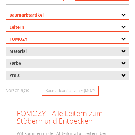
Baumarktartikel
Leitern
FQMOZY
Material
Farbe
Preis
Vorschläge:
Baumarktartikel von FQMOZY
FQMOZY - Alle Leitern zum
Stöbern und Entdecken
Willkommen in der Abteilung für Leitern bei