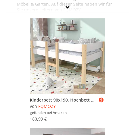
Möbel & Garten. Auf dieser Seite haben wir für
Sie unsere Leitern von FQMOZY
zusammengestellt. Sollten Sie hier nicht finden,
was Sie suchen, dann schauen Sie sich auch
unsere anderen
Baumarktartikel von FQMOZY
an
oder stöbern Sie in dem gesamten
Möbelsortiment sämtlicher Leitern. Oder suchen
Sie gezielt nach Möbeln von FQMOZY? Dann
besuchen Sie unsere Abteilung mit sämtlichen
Möbeln der Marke FQMOZY
. Mit Hilfe der Filter
oben auf der Seite können Sie auch gezielt
Leitern von anderen Marken ansehen und in
bestimmten Preiskategorien sowie nach
reduzierten Angeboten suchen. Lassen Sie sich
inspirieren - wir wünschen Ihnen viel Spaß dabei!
Kinderbett 90x190, Hochbett Holzbett mit Rausfallschutz&Lattenrost, Halbhochbett mit Leiter, Jugendbett Bettgestell Einzelbett halbhohes Bett für Mädchen&Jungen, Kiefer, Ohne Matratze, Weiß&Eiche
von
FQMOZY
gefunden bei
Amazon
180,99 €