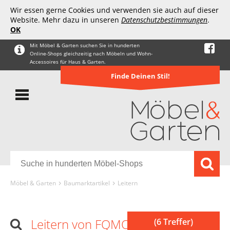
Wir essen gerne Cookies und verwenden sie auch auf dieser
Website. Mehr dazu in unseren
Datenschutzbestimmungen
.
OK
Mit Möbel & Garten suchen Sie in hunderten
Online-Shops gleichzeitig nach Möbeln und Wohn-
Accessoires für Haus & Garten.
Finde Deinen Stil!
Möbel & Garten
Baumarktartikel
Leitern
Leitern von FQMOZY
(6 Treffer)