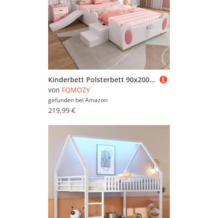
Kinderbett Polsterbett 90x200, Einzelbett mit Katzenpfote-Kopfteil&Kinderrutsche&zweistufigen Leiter, Bett Jugendbett Bettgestell Funktionsbett Spielbett mit Lattenroste, PU, Ohne Matratze, Weiß+Rosa
von
FQMOZY
gefunden bei
Amazon
219,99 €