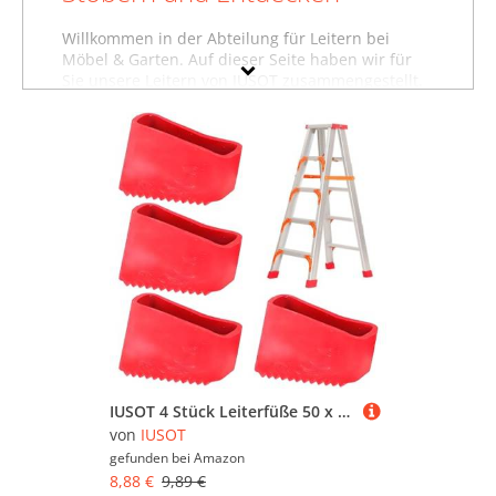
Willkommen in der Abteilung für Leitern bei
Möbel & Garten. Auf dieser Seite haben wir für
Sie unsere Leitern von IUSOT zusammengestellt.
Sollten Sie hier nicht finden, was Sie suchen,
dann schauen Sie sich auch unsere anderen
Baumarktartikel von IUSOT
an oder stöbern Sie in
dem gesamten Möbelsortiment sämtlicher
Leitern. Oder suchen Sie gezielt nach Möbeln von
IUSOT? Dann besuchen Sie unsere Abteilung mit
sämtlichen
Möbeln der Marke IUSOT
. Mit Hilfe
der Filter oben auf der Seite können Sie auch
gezielt Leitern von anderen Marken ansehen und
in bestimmten Preiskategorien sowie nach
reduzierten Angeboten suchen. Lassen Sie sich
inspirieren - wir wünschen Ihnen viel Spaß dabei!
IUSOT 4 Stück Leiterfüße 50 x 20 mm (Rot), Gummifüße für Leitern, Hochwertige Gummi Leiterfüße, Fußkappen/Schutzkappen für Leitern, Universal Ersatzfußabdeckungen für Leiter Füße
von
IUSOT
gefunden bei
Amazon
8,88 €
9,89 €