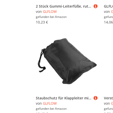
2 Stück Gummi-Leiterfüße, rutschfeste runde Pads für Sicherheit und Bodenschutz für verschiedene Leitertypen
von
GLFLOW
von
gefunden bei
Amazon
gefun
10,23 €
14,06
Staubschutz für Klappleiter mit 210D-Oxford-Material für verbesserten Schutz und Wartung (50 x 195 x 6,5 cm)
von
GLFLOW
von
gefunden bei
Amazon
gefun