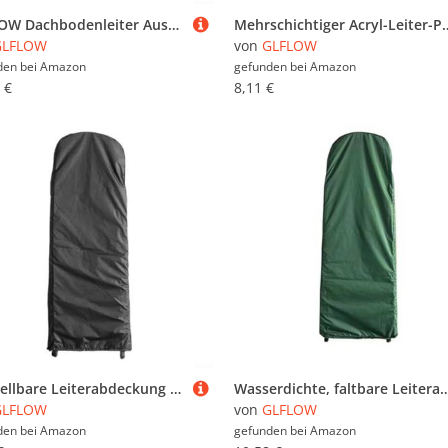
GLFLOW Dachbodenleiter Ausziehsystem Kit Edelstahl Haken Ersatz für einfachen Zugang und erhöhte Sicherheit
Mehrschichtiger Acryl-Leiter-Präsentationsständer für die Organisation von Kosmetika, Ornamenten und Samml
GLFLOW
von
GLFLOW
den bei
Amazon
gefunden bei
Amazon
 €
8,11 €
Verstellbare Leiterabdeckung für den Außenbereich, leicht zu entfernen und zu reinigen, für verschiedene Leitern (schwarz)
Wasserdichte, faltbare Leiterabdeckung mit Kordelzug, entworfen, um sicher zu passen und die Leiter vor Wasser, Staub 
GLFLOW
von
GLFLOW
den bei
Amazon
gefunden bei
Amazon