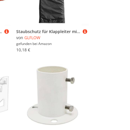
von Werkzeugen und bieten gleichzeitig schnellen Zugriff für effizientes Arbeiten
Staubschutz für Klappleiter mit 210D-Oxford-Material für verbesserten Schutz und Wartung (50 x 174 x 12 cm)
von
GLFLOW
gefunden bei
Amazon
10,18 €