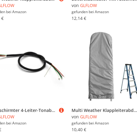
GLFLOW
von
GLFLOW
den bei
Amazon
gefunden bei
Amazon
 €
12,14 €
Abgeschirmter 4-Leiter-Tonabnehmerdraht für Gitarren-Schaltungsanschluss mit überlegener Geräuschunterdrückung und flexiblem Design
Multi Weather Klappleiterabdeckung für Outdoor-Schutz vor Elementen (50 x 195 x 6,5 cm, grün)
GLFLOW
von
GLFLOW
den bei
Amazon
gefunden bei
Amazon
€
10,40 €