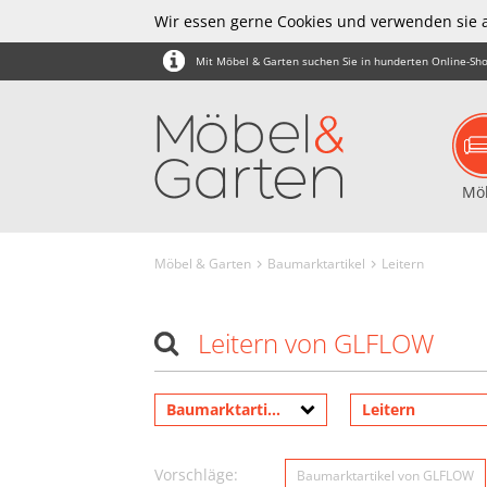
Wir essen gerne Cookies und verwenden sie 
Mit Möbel & Garten suchen Sie in hunderten Online-Sho
Mö
Möbel & Garten
Baumarktartikel
Leitern
Leitern von GLFLOW
Baumarktartikel
Leitern
Vorschläge:
Baumarktartikel von GLFLOW