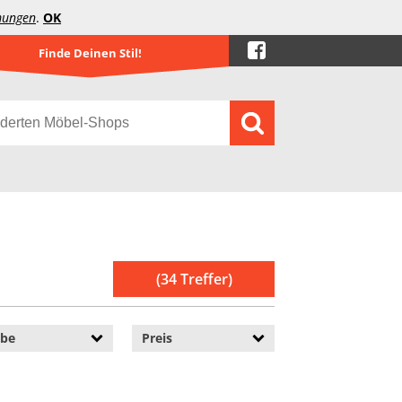
mungen
.
OK
Finde Deinen Stil!
(34 Treffer)
rbe
Preis