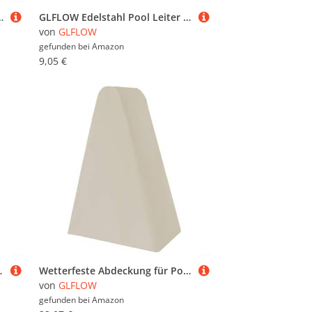
erstücken, transparente Aufbewahrungsbox, geeignet für Heimdekoration und Einzelhandel (5
GLFLOW Edelstahl Pool Leiter Flansche Basis 3,8 cm Handlaufhalterung Schwimmbad Deck Geländer Boot Yacht Marine Hardware Weiß 75 mm Rostfreie Basishalterung
von
GLFLOW
gefunden bei
Amazon
9,05 €
und UV-Schäden zu schützen (50 x 174 x 12 cm)
Wetterfeste Abdeckung für Poolleiter, mit verstellbaren Funktionen für mehr Sicherheit und Schutz, Meterware, Weiß
von
GLFLOW
gefunden bei
Amazon