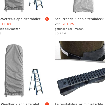
Multi-Wetter-Klappleiterabdeckung zum Schutz im Freien vor Elementen (50 x 124 x 6,5 cm, grün)
Schützende Klappleiterabdeckung mit verstellbarem Kordelzug, aus wasserdichtem 210D-Oxford-
GLFLOW
von
GLFLOW
den bei
Amazon
gefunden bei
Amazon
€
10,62 €
Multi Weather Klappleiterabdeckung für Outdoor-Schutz vor Elementen (50 x 195 x 6,5 cm, grau)
Leiterstabilisator mit rutschfester Matte für sicheren Leiteraufbau, Werkzeugaufbewahrung,