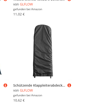
von
GLFLOW
gefunden bei
Amazon
11,02 €
Schützende Klappleiterabdeckung mit verstellbarem Kordelzug, aus wasserdichtem 210D-Oxford-Tuch, schützt die Leiter vor Schmutz, Staub und Witterungseinflüssen (schwarz)
von
GLFLOW
gefunden bei
Amazon
10,62 €