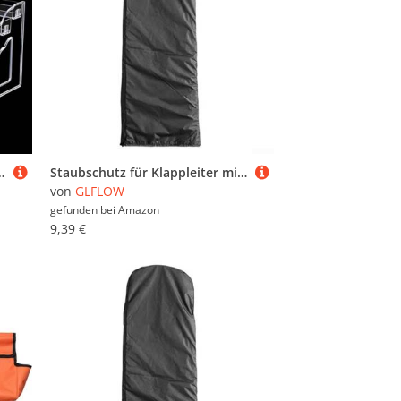
erstücken, transparente Aufbewahrungsbox, geeignet für Heimdekoration und Einzelhandel (6
Staubschutz für Klappleiter mit 210D-Oxford-Material für verbesserten Schutz und Wartung (50 x 154 x 6,5 cm)
von
GLFLOW
gefunden bei
Amazon
9,39 €