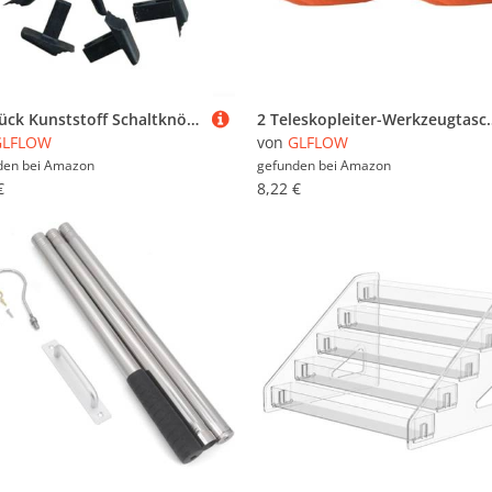
10 Stück Kunststoff Schaltknöpfe für Teleskopleiterschlösser Ersatzteile passend für verschiedene Erweiterungsleitermodelle
2 Teleskopleiter-Werkzeugtaschen zum Aufbewahren und Organisieren 
GLFLOW
von
GLFLOW
den bei
Amazon
gefunden bei
Amazon
€
8,22 €