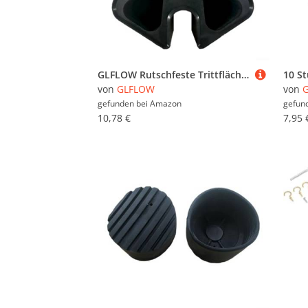
GLFLOW Rutschfeste Trittfläche für Schlafsaal, Fußstütze, Gummi-Stufenpolster für sicheren Zugang zu Etagenbetten, passend für die meisten College-Wohnheim-Leitertypen, 2 Stück, schwarz
von
GLFLOW
von
gefunden bei
Amazon
gefun
10,78 €
7,95 