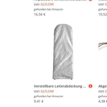
von
GLFLOW
von
gefunden bei
Amazon
gefun
16,56 €
10,52
Verstellbare Leiterabdeckung für den Außenbereich, einfach zu entfernen und zu reinigen, für verschiedene Leitern (Silber)
von
GLFLOW
von
gefunden bei
Amazon
gefun
9,41 €
4,38 