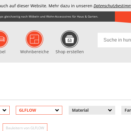
auch auf dieser Website. Mehr dazu in unseren
Datenschutzbestim
ps gleichzeitig nach Möbeln und Wohn-Accessoires für Haus & Garten.
bel
Wohnbereiche
Shop erstellen
GLFLOW
Material
Fa
Bauleitern von GLFLOW