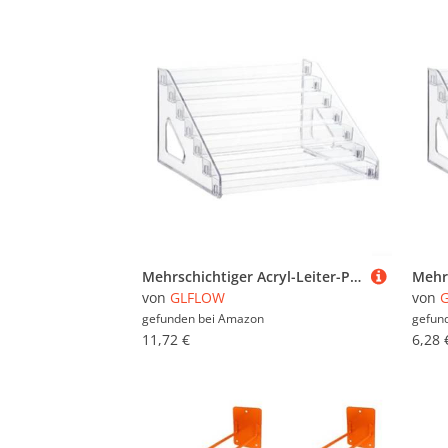
Mehrschichtiger Acryl-Leiter-Präsentationsständer für die Organisation von Kosmetika, Ornamenten und Sammlerstücken, transparente Aufbewahrungsbox, geeignet für Heimdekoration und Einzelhandel (7
von
GLFLOW
von
gefunden bei
Amazon
gefun
11,72 €
6,28 