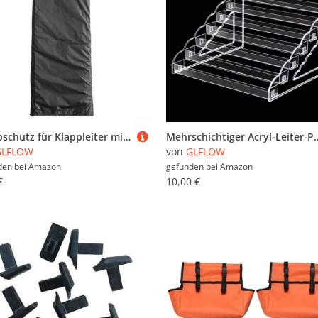
Staubschutz für Klappleiter mit 210D-Oxford-Material für verbesserten Schutz und Wartung (50 x 124 x 6,5 cm)
Mehrschichtiger Acryl-Leiter-Präsentationsständer für die Organisation von Kosmetika, Ornamenten und Samml
GLFLOW
von
GLFLOW
den bei
Amazon
gefunden bei
Amazon
€
10,00 €