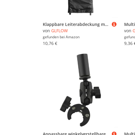
Klappbare Leiterabdeckung mit verstellbarem Kordelzug, aus wasserdichtem 210D-Oxford-Gewebe, entworfen zum Schutz der Leitern während der Lagerung und des Transports im Freien (schwarz)
von
GLFLOW
von
gefunden bei
Amazon
gefun
10,76 €
9,36 
Anpassbare winkelverstellbare Klemmhalterung für Wohnmobil-Leitern, perfekt geeignet für verschiedene Aktivitäten