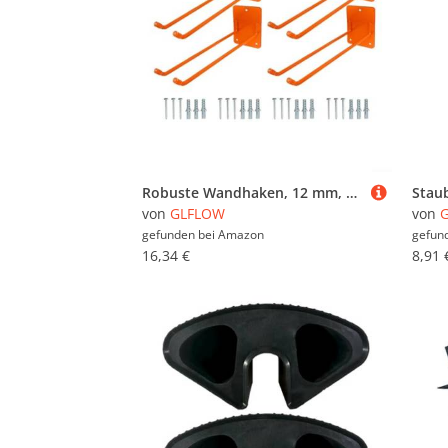
Robuste Wandhaken, 12 mm, massives Eisen mit PVC-Beschichtung, für Garagenaufbewahrung von Leitern, Fahrrädern, Reifen und Gartengeräten, 4 Stück
von
GLFLOW
von
gefunden bei
Amazon
gefun
16,34 €
8,91 