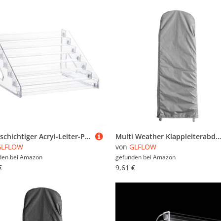
Mehrschichtiger Acryl-Leiter-Präsentationsständer für die Organisation von Kosmetika, Ornamenten und Sammlerstücken, transparente Aufbewahrungsbox, geeignet für Heimdekoration und Einzelhandel (3
Multi Weather Klappleiterabdeckung für Outdoor-Schutz vor Elementen (50 x 174 x 6,5 cm, grau)
GLFLOW
von
GLFLOW
den bei
Amazon
gefunden bei
Amazon
€
9,61 €