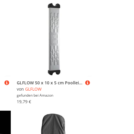
GLFLOW 50 x 10 x 5 cm Poolleiter, Ersatz-Tritt, Poolleiter, 304 Edelstahl, rutschfeste Stufe für den Außenbereich (Meerjungfrau-Pedale)
von
GLFLOW
gefunden bei
Amazon
19,79 €