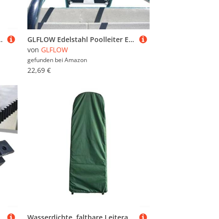
Tuch, schützt die Leiter vor Schmutz, Staub und Witterungseinflüssen (Silber)
GLFLOW Edelstahl Poolleiter Ersatzstufe Schwimmbadleiter Stufen Ersatzpedale Schwimmen für mit Anti-Rutsch Gummipads 50 x 7,5 cm
von
GLFLOW
gefunden bei
Amazon
22,69 €
 geeignet für Leitern mit 4 cm Nut
Wasserdichte, faltbare Leiterabdeckung mit Kordelzug, entworfen, um sicher zu passen und die Leiter vor Wasser, Staub und UV-Schäden zu schützen (50 x 195 x 12 cm)