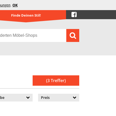
mungen
.
OK
Finde Deinen Stil!
(3 Treffer)
rbe
Preis