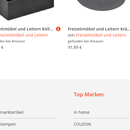
Freizeitmöbel und Leitern Kölle Pflanzkübel-Treppe Kubus anthrazit, 60x27x60 cm, 60 Liter Erdvolumen
Freizeitmöbel und Leitern Kräuterspirale Kräuterbeet Kräuterschnecke Kräuterturm Hochbeet Pf
reizeitmöbel und Leitern
von
Freizeitmöbel und Leitern
den bei
Amazon
gefunden bei
Amazon
 €
91,89 €
Top Marken
marktartikel
ïn home
hlampen
COUZON