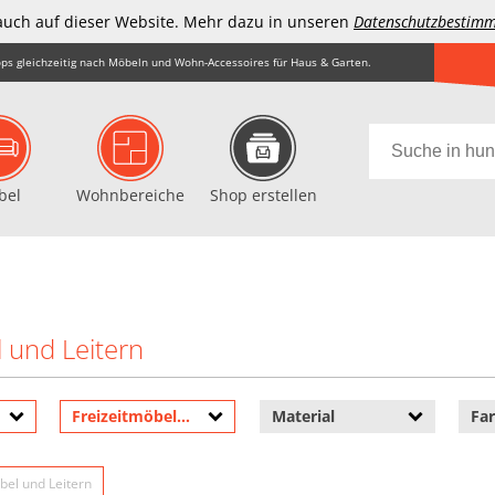
auch auf dieser Website. Mehr dazu in unseren
Datenschutzbestim
ps gleichzeitig nach Möbeln und Wohn-Accessoires für Haus & Garten.
bel
Wohnbereiche
Shop erstellen
l und Leitern
Freizeitmöbel und Leitern
Material
Fa
bel und Leitern