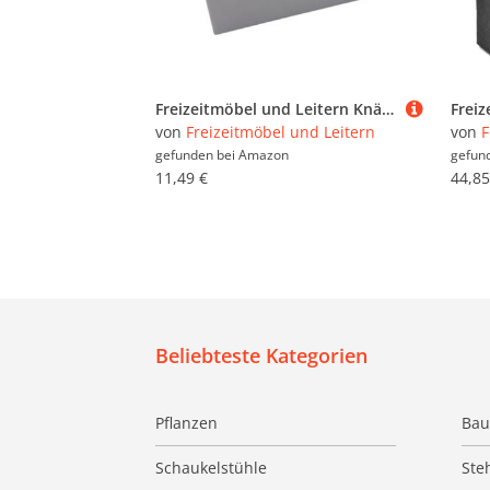
Freizeitmöbel und Leitern Knäckebrotbox Brotbox Knäckebrot Box Brotdose Aufbewahrungsbox Vorratsdose, Hellgrau, 19.5 x 8.5 x 13.5 cm
von
Freizeitmöbel und Leitern
von
F
gefunden bei
Amazon
gefun
11,49 €
44,85
Beliebteste Kategorien
Pflanzen
Bau
Schaukelstühle
Ste