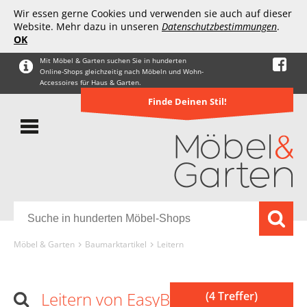
Wir essen gerne Cookies und verwenden sie auch auf dieser
Website. Mehr dazu in unseren
Datenschutzbestimmungen
.
OK
Mit Möbel & Garten suchen Sie in hunderten
Online-Shops gleichzeitig nach Möbeln und Wohn-
Accessoires für Haus & Garten.
Finde Deinen Stil!
Möbel & Garten
Baumarktartikel
Leitern
Leitern von EasyByMall
(4 Treffer)