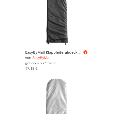
EasyByMall Klappleiterabdeckung, Faltbare Leiterabdeckung, Abdeckung Staubdicht Leiter Schutz, 210D Oxford Gewebe Schutzhülle, wasserdicht, staubdicht, atmungsaktiv, schwarz, 50 x 195 x 6,5 cm
von
EasyByMall
gefunden bei
Amazon
17,19 €