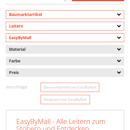
Baumarktartikel
Leitern
EasyByMall
Material
Farbe
Preis
Vorschläge:
Baumarktartikel von EasyByMall
Bauleitern von EasyByMall
EasyByMall - Alle Leitern zum
Stöbern und Entdecken