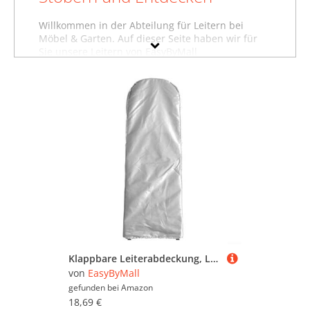
Willkommen in der Abteilung für Leitern bei
Möbel & Garten. Auf dieser Seite haben wir für
Sie unsere Leitern von EasyByMall
zusammengestellt. Sollten Sie hier nicht finden,
was Sie suchen, dann schauen Sie sich auch
unsere anderen
Baumarktartikel von EasyByMall
an oder stöbern Sie in dem gesamten
Möbelsortiment sämtlicher Leitern. Oder suchen
Sie gezielt nach Möbeln von EasyByMall? Dann
besuchen Sie unsere Abteilung mit sämtlichen
Möbeln der Marke EasyByMall
. Mit Hilfe der Filter
oben auf der Seite können Sie auch gezielt
Leitern von anderen Marken ansehen und in
bestimmten Preiskategorien sowie nach
reduzierten Angeboten suchen. Lassen Sie sich
inspirieren - wir wünschen Ihnen viel Spaß dabei!
Klappbare Leiterabdeckung, Leiter-Schutzhülle, wasserdicht, staubdicht, atmungsaktiv, für Trittleitern, 210D Oxford-Stoff, 50 x 195 x 6,5 cm (Silber)
von
EasyByMall
gefunden bei
Amazon
18,69 €