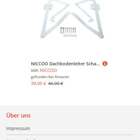
NICCOO Dachbodenleiter Scharnierarm, 1 Paar Leiterscharniere Dachbodenleiter-Scharnier-Ausgleichsarm-Arme für die Modelle Mk5, WU2210, W2208, W2210, Dachbodenleiter Ersatzscharniere
von
NICCOO
gefunden bei
Amazon
39,00 €
46,00 €
Über uns
Impressum