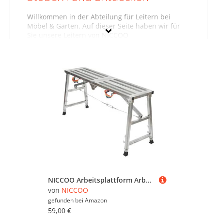
Willkommen in der Abteilung für Leitern bei
Möbel & Garten. Auf dieser Seite haben wir für
Sie unsere Leitern von NICCOO
zusammengestellt. Sollten Sie hier nicht finden,
was Sie suchen, dann schauen Sie sich auch
unsere anderen
Baumarktartikel von NICCOO
an
oder stöbern Sie in dem gesamten
Möbelsortiment sämtlicher Leitern. Oder suchen
Sie gezielt nach Möbeln von NICCOO? Dann
besuchen Sie unsere Abteilung mit sämtlichen
Möbeln der Marke NICCOO
. Mit Hilfe der Filter
oben auf der Seite können Sie auch gezielt
Leitern von anderen Marken ansehen und in
bestimmten Preiskategorien sowie nach
reduzierten Angeboten suchen. Lassen Sie sich
inspirieren - wir wünschen Ihnen viel Spaß dabei!
NICCOO Arbeitsplattform Arbeitsbühne, klappbare Stufenleiter Arbeitsplattform, 60-90cm Höhenverstellbar Trittfläche Plattformleiter, 120x30x90cm
von
NICCOO
gefunden bei
Amazon
59,00 €