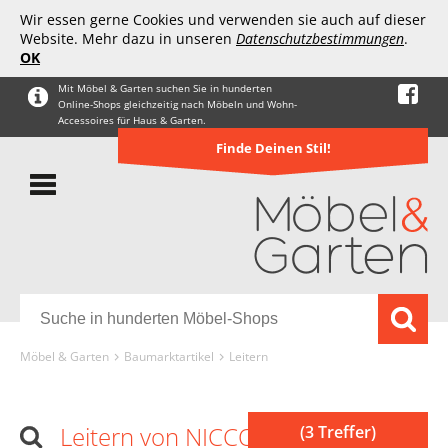
Wir essen gerne Cookies und verwenden sie auch auf dieser
Website. Mehr dazu in unseren
Datenschutzbestimmungen
.
OK
Mit Möbel & Garten suchen Sie in hunderten
Online-Shops gleichzeitig nach Möbeln und Wohn-
Accessoires für Haus & Garten.
Finde Deinen Stil!
Möbel & Garten
Baumarktartikel
Leitern
Leitern von NICCOO
(3 Treffer)