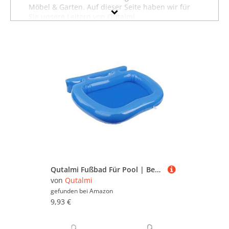
Möbel & Garten. Auf dieser Seite haben wir für
Sie unsere Leitern von Qutalmi
zusammengestellt. Sollten Sie hier nicht finden,
was Sie suchen, dann schauen Sie sich auch
unsere anderen
Baumarktartikel von Qutalmi
an
oder stöbern Sie in dem gesamten
Möbelsortiment sämtlicher Leitern. Oder suchen
Sie gezielt nach Möbeln von Qutalmi? Dann
besuchen Sie unsere Abteilung mit sämtlichen
Möbeln der Marke Qutalmi
. Mit Hilfe der Filter
oben auf der Seite können Sie auch gezielt
Leitern von anderen Marken ansehen und in
bestimmten Preiskategorien sowie nach
reduzierten Angeboten suchen. Lassen Sie sich
inspirieren - wir wünschen Ihnen viel Spaß dabei!
Qutalmi Fußbad Für Pool | Becken Zum Waschen Von Füßen Sand Und Schmutz | Tragbar Leichte Wanne Für Außenbereich Spa Leiter Reinigung Vor Dem Schwimmeneinstieg
von
Qutalmi
gefunden bei
Amazon
9,93 €