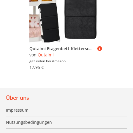
Qutalmi Etagenbett-Kletterschutz, Etagenbett-Leiterabdeckung,Absturzsicherung für Etagenbetten, Leiterschutz | Verhindern Sie, DASS Kinder auf Leitern Klettern, zusammenklappbares Design,
von
Qutalmi
gefunden bei
Amazon
17,95 €
Über uns
Impressum
Nutzungsbedingungen