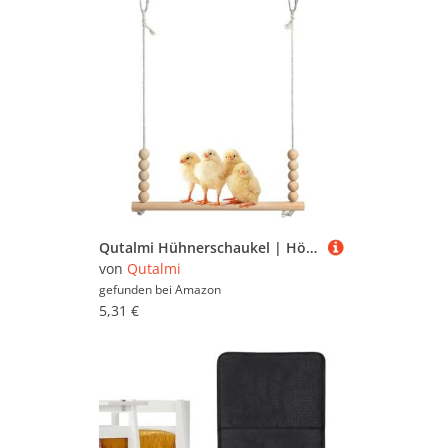
Qutalmi Hühnerschaukel | Hölzerne Hühnerschaukel Spielzeug | Sitzstange Leiter Stabil Sicher Zum Ausruhen Für Hühner Bauernhof Garten
von
Qutalmi
gefunden bei
Amazon
5,31 €