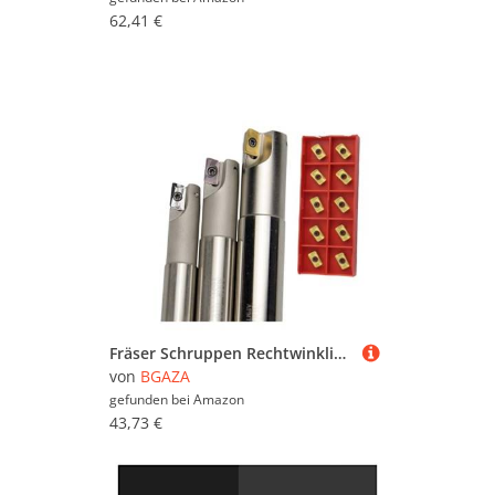
62,41 €
Fräser Schruppen Rechtwinklig Fräsen CNC Langweilig Bar for APMT1135 Fräsen Klinge Bearbeitung Griff Fräsen Werkzeug Bar(300R C16-16-200-2T,NO insert)
von
BGAZA
gefunden bei
Amazon
43,73 €