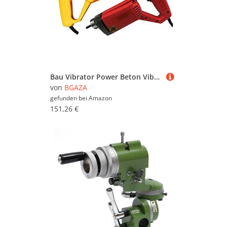
Bau Vibrator Power Beton Vibrator Hand gehaltene elektrische Bleistift-Vibrator mit 1m 1,2 m 1,5m. Schlauch([Diameter 50mm] 1 Meter single rod)
von
BGAZA
gefunden bei
Amazon
151,26 €