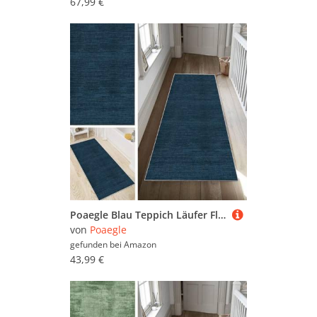
67,99 €
Poaegle Blau Teppich Läufer Flur Abstrakt Lang rutschfest Waschbar Vintage Kücheläufer Teppich Läufer 80x150cm Dauerhaft Läuferteppich Flurläufer Korridor Meterware
von
Poaegle
gefunden bei
Amazon
43,99 €