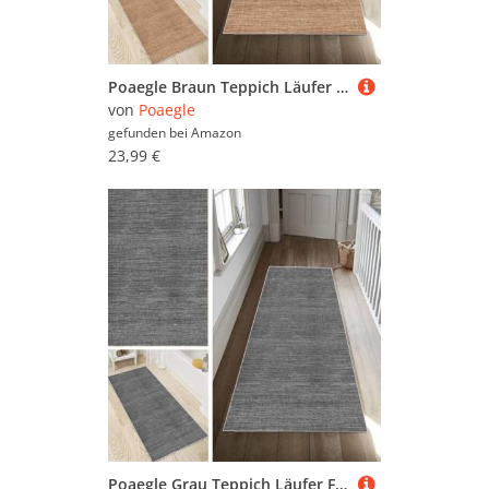
Poaegle Braun Teppich Läufer Flur Abstrakt Lang rutschfest Waschbar Vintage Kücheläufer Teppich Läufer 60x80cm Dauerhaft Läuferteppich Flurläufer Korridor Meterware
von
Poaegle
gefunden bei
Amazon
23,99 €
Poaegle Grau Teppich Läufer Flur Abstrakt Lang rutschfest Waschbar Vintage Kücheläufer Teppich Läufer 100x160cm Dauerhaft Läuferteppich Flurläufer Korridor Meterware