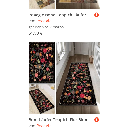
Poaegle Boho Teppich Läufer Flur Lang rutschfest Waschbar Vintage Kücheläufer Teppich Läufer 80x200cm Dauerhaft Läuferteppich Flurläufer Korridor Meterware
von
Poaegle
gefunden bei
Amazon
51,99 €
Bunt Läufer Teppich Flur Blume Lang rutschfest Waschbar Moderne Kücheläufer Teppich Läufer 40x90cm Dauerhaft Läuferteppich Flurläufer Korridor Meterware
von
Poaegle