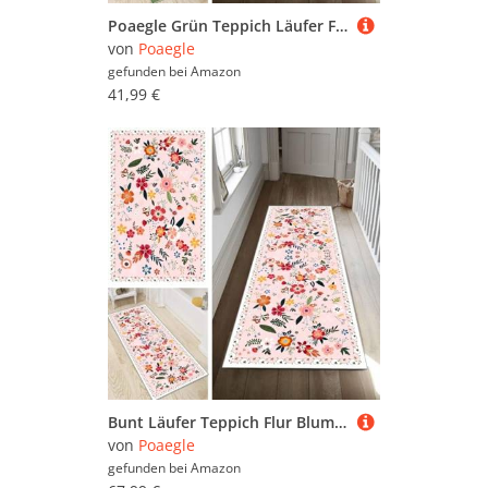
Poaegle Grün Teppich Läufer Flur Abstrakt Lang rutschfest Waschbar Vintage Kücheläufer Teppich Läufer 60x170cm Dauerhaft Läuferteppich Flurläufer Korridor Meterware
von
Poaegle
gefunden bei
Amazon
41,99 €
Bunt Läufer Teppich Flur Blume Lang rutschfest Waschbar Moderne Kücheläufer Teppich Läufer 80x250cm Dauerhaft Läuferteppich Flurläufer Korridor Meterware
von
Poaegle
gefunden bei
Amazon