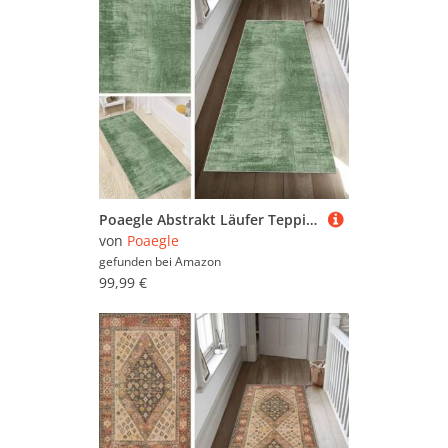
Poaegle Abstrakt Läufer Teppich Flur Grün Lang rutschfest Waschbar Vintage Kücheläufer Teppich Läufer 110x300cm Dauerhaft Läuferteppich Flurläufer Korridor Meterware
von
Poaegle
gefunden bei
Amazon
99,99 €