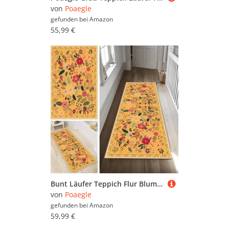
von
Poaegle
gefunden bei
Amazon
55,99 €
Bunt Läufer Teppich Flur Blume Lang rutschfest Waschbar Moderne Kücheläufer Teppich Läufer 100x180cm Dauerhaft Läuferteppich Flurläufer Korridor Meterware
von
Poaegle
gefunden bei
Amazon
59,99 €