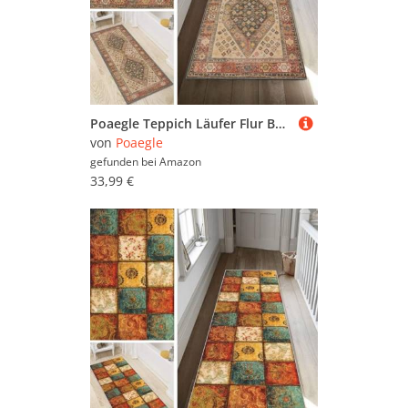
Poaegle Teppich Läufer Flur Boho Vintage Lang rutschfest Kücheläufer Waschbar Abstrakt Teppich Läufer 40x200cm Dauerhaft Läuferteppich Flurläufer Korridor Meterware
von
Poaegle
gefunden bei
Amazon
33,99 €