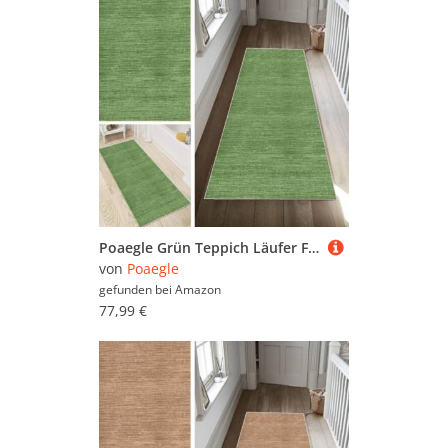
Poaegle Grün Teppich Läufer Flur Abstrakt Lang rutschfest Waschbar Vintage Kücheläufer Teppich Läufer 60x400cm Dauerhaft Läuferteppich Flurläufer Korridor Meterware
von
Poaegle
gefunden bei
Amazon
77,99 €