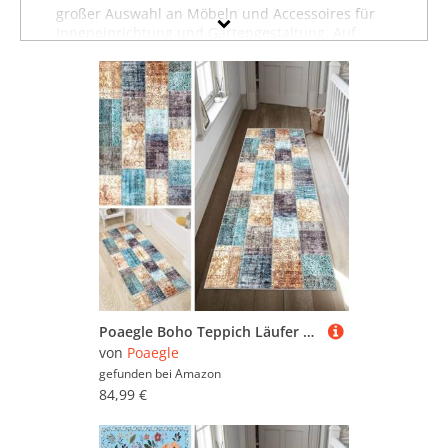
großer Auswahl an Möbeln und Accessoires für
Inneneinrichtung und Gartengestaltung. Auf
dieser Seite finden Sie Baumarktartikel,
Gartenausstattung und weitere Produkte von
Poaegle. Wollen Sie sich inspirieren lassen und
stöbern, oder suchen Sie etwas ganz bestimmtes?
Vielleicht finden Sie es in einer unserer
Möbelfachabteilungen, zum Beispiel im Bereich
Baumarktartikel von Poaegle
, unter
Gartenausstattung von Poaegle
oder in der
Abteilung für
Wohntextilien von Poaegle
. Nutzen
Sie auch die Filter auf dieser Seite, um gezielt
nach Produkten in bestimmten Farben,
Preisbereichen oder nach reduzierten Möbeln zu
suchen. Stöbern Sie in aller Ruhe und lassen Sie
sich inspirieren - wir wünschen Ihnen viel Spaß
dabei!
Poaegle Boho Teppich Läufer Flur Abstrakt Lang rutschfest Waschbar Vintage Kücheläufer Teppich Läufer 60x500cm Dauerhaft Läuferteppich Flurläufer Korridor Meterware
von
Poaegle
gefunden bei
Amazon
84,99 €