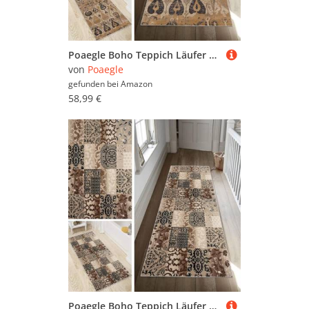
Poaegle Boho Teppich Läufer Flur Lang rutschfest Waschbar Vintage Kücheläufer Teppich Läufer 120x150cm Dauerhaft Läuferteppich Flurläufer Korridor Meterware
von
Poaegle
gefunden bei
Amazon
58,99 €
Poaegle Boho Teppich Läufer Flur Lang rutschfest Waschbar Vintage Kücheläufer Teppich Läufer 60x600cm Dauerhaft Läuferteppich Flurläufer Korridor Meterware