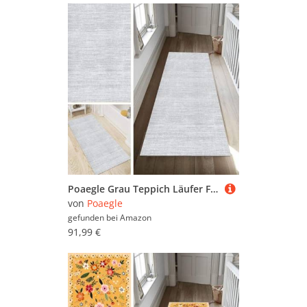
Poaegle Grau Teppich Läufer Flur Abstrakt Lang rutschfest Waschbar Vintage Kücheläufer Teppich Läufer 90x350cm Dauerhaft Läuferteppich Flurläufer Korridor Meterware
von
Poaegle
gefunden bei
Amazon
91,99 €