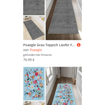
Poaegle Grau Teppich Läufer Flur Abstrakt Lang rutschfest Waschbar Vintage Kücheläufer Teppich Läufer 120x180cm Dauerhaft Läuferteppich Flurläufer Korridor Meterware
von
Poaegle
gefunden bei
Amazon
70,99 €