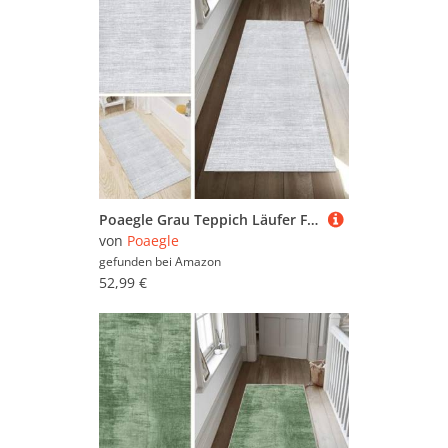
Poaegle Grau Teppich Läufer Flur Abstrakt Lang rutschfest Waschbar Vintage Kücheläufer Teppich Läufer 90x160cm Dauerhaft Läuferteppich Flurläufer Korridor Meterware
von
Poaegle
gefunden bei
Amazon
52,99 €