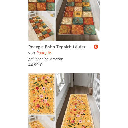
Poaegle Boho Teppich Läufer Flur Lang rutschfest Waschbar Vintage Kücheläufer Teppich Läufer 40x280cm Dauerhaft Läuferteppich Flurläufer Korridor Meterware
von
Poaegle
gefunden bei
Amazon
44,99 €