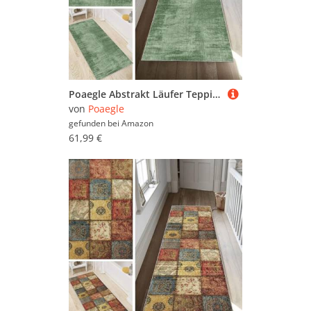
Poaegle Abstrakt Läufer Teppich Flur Grün Lang rutschfest Waschbar Vintage Kücheläufer Teppich Läufer 50x350cm Dauerhaft Läuferteppich Flurläufer Korridor Meterware
von
Poaegle
gefunden bei
Amazon
61,99 €