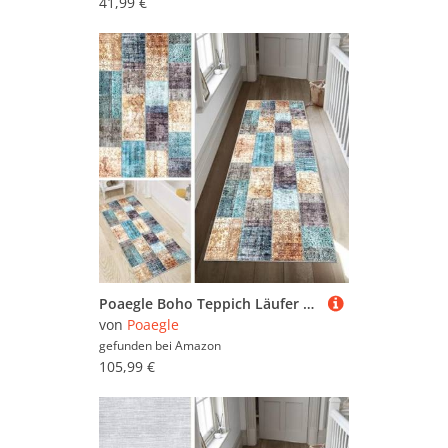
41,99 €
Poaegle Boho Teppich Läufer Flur Abstrakt Lang rutschfest Waschbar Vintage Kücheläufer Teppich Läufer 120x300cm Dauerhaft Läuferteppich Flurläufer Korridor Meterware
von
Poaegle
gefunden bei
Amazon
105,99 €