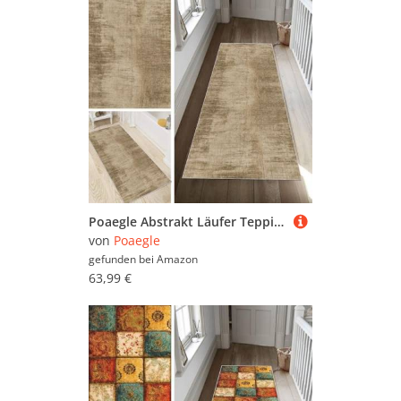
Poaegle Abstrakt Läufer Teppich Flur Braun Lang rutschfest Waschbar Vintage Kücheläufer Teppich Läufer 70x280cm Dauerhaft Läuferteppich Flurläufer Korridor Meterware
von
Poaegle
gefunden bei
Amazon
63,99 €