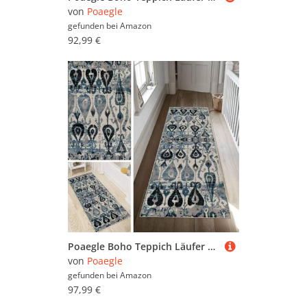
von
Poaegle
gefunden bei
Amazon
92,99 €
Poaegle Boho Teppich Läufer Flur Lang rutschfest Waschbar Vintage Kücheläufer Teppich Läufer 80x450cm Dauerhaft Läuferteppich Flurläufer Korridor Meterware
von
Poaegle
gefunden bei
Amazon
97,99 €