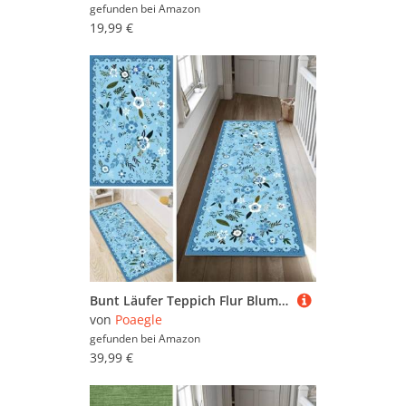
gefunden bei
Amazon
19,99 €
Bunt Läufer Teppich Flur Blume Lang rutschfest Waschbar Moderne Kücheläufer Teppich Läufer 70x130cm Dauerhaft Läuferteppich Flurläufer Korridor Meterware
von
Poaegle
gefunden bei
Amazon
39,99 €