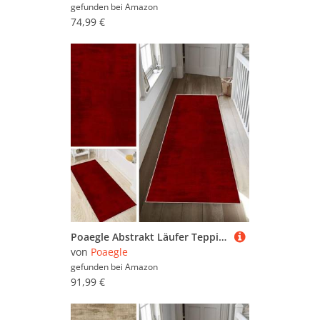
gefunden bei
Amazon
74,99 €
Poaegle Abstrakt Läufer Teppich Flur Rot Lang rutschfest Waschbar Vintage Kücheläufer Teppich Läufer 70x450cm Dauerhaft Läuferteppich Flurläufer Korridor Meterware
von
Poaegle
gefunden bei
Amazon
91,99 €