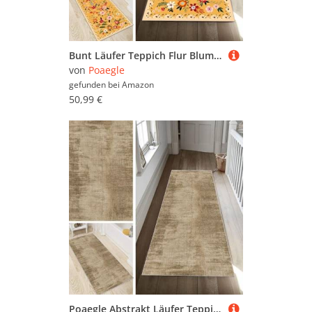
Bunt Läufer Teppich Flur Blume Lang rutschfest Waschbar Moderne Kücheläufer Teppich Läufer 100x150cm Dauerhaft Läuferteppich Flurläufer Korridor Meterware
von
Poaegle
gefunden bei
Amazon
50,99 €
Poaegle Abstrakt Läufer Teppich Flur Braun Lang rutschfest Waschbar Vintage Kücheläufer Teppich Läufer 80x250cm Dauerhaft Läuferteppich Flurläufer Korridor Meterware