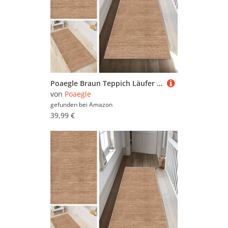
Poaegle Braun Teppich Läufer Flur Abstrakt Lang rutschfest Waschbar Vintage Kücheläufer Teppich Läufer 70x130cm Dauerhaft Läuferteppich Flurläufer Korridor Meterware
von
Poaegle
gefunden bei
Amazon
39,99 €