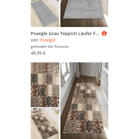
Poaegle Grau Teppich Läufer Flur Abstrakt Lang rutschfest Waschbar Vintage Kücheläufer Teppich Läufer 90x150cm Dauerhaft Läuferteppich Flurläufer Korridor Meterware
von
Poaegle
gefunden bei
Amazon
48,99 €