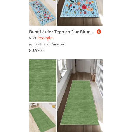
Bunt Läufer Teppich Flur Blume Lang rutschfest Waschbar Moderne Kücheläufer Teppich Läufer 90x300cm Dauerhaft Läuferteppich Flurläufer Korridor Meterware
von
Poaegle
gefunden bei
Amazon
80,99 €