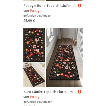
Poaegle Boho Teppich Läufer Flur Lang rutschfest Waschbar Vintage Kücheläufer Teppich Läufer 40x120cm Dauerhaft Läuferteppich Flurläufer Korridor Meterware
von
Poaegle
gefunden bei
Amazon
25,99 €
Bunt Läufer Teppich Flur Blume Lang rutschfest Waschbar Moderne Kücheläufer Teppich Läufer 80x130cm Dauerhaft Läuferteppich Flurläufer Korridor Meterware
von
Poaegle
gefunden bei
Amazon