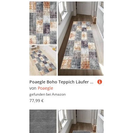
Poaegle Boho Teppich Läufer Flur Lang rutschfest Waschbar Vintage Kücheläufer Teppich Läufer 80x340cm Dauerhaft Läuferteppich Flurläufer Korridor Meterware
von
Poaegle
gefunden bei
Amazon
77,99 €