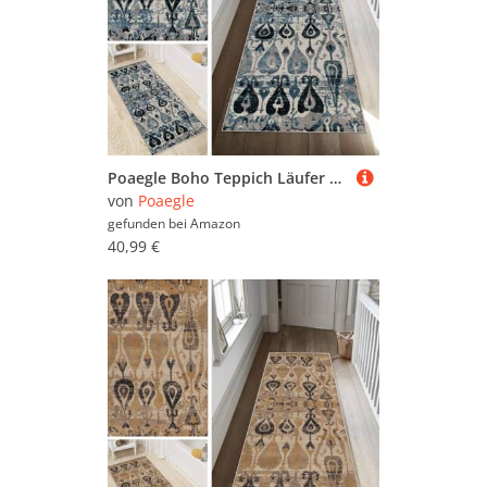
Poaegle Boho Teppich Läufer Flur Lang rutschfest Waschbar Vintage Kücheläufer Teppich Läufer 90x120cm Dauerhaft Läuferteppich Flurläufer Korridor Meterware
von
Poaegle
gefunden bei
Amazon
40,99 €