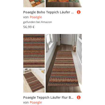
Poaegle Boho Teppich Läufer Flur Lang rutschfest Waschbar Vintage Kücheläufer Teppich Läufer 90x180cm Dauerhaft Läuferteppich Flurläufer Korridor Meterware
von
Poaegle
gefunden bei
Amazon
56,99 €
Poaegle Teppich Läufer Flur Boho Vintage Lang rutschfest Kücheläufer Waschbar Abstrakt Teppich Läufer 80x300cm Dauerhaft Läuferteppich Flurläufer Korridor Meterware
von
Poaegle