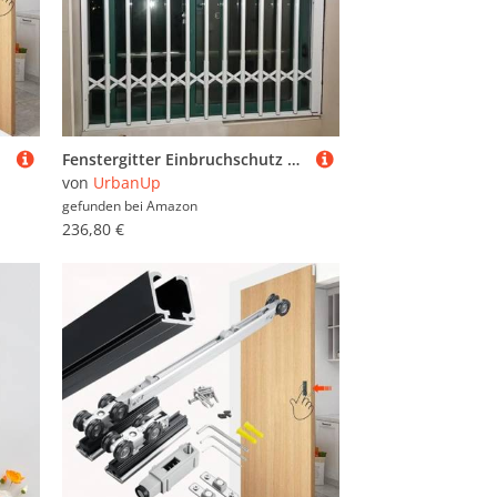
Fenstergitter Einbruchschutz Ausziehbarer Fensterschutzbügel, Fenstergittergeländer Schützt Vor Stürzen, Individuelle Fenstersicherheitszäune Gegen Einbruch(W95xH160cm/38x63in)
von
UrbanUp
gefunden bei
Amazon
236,80 €