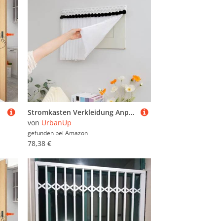
Stromkasten Verkleidung Anpassbarer Doppellagiger Sicherungskastenvorhang mit Klettverschluss, Weiche Abdeckung für Stromzählerkästen, Kunst zur Abdeckung(Style A,60x65cm(23 5/8x25 5/8"))
von
UrbanUp
gefunden bei
Amazon
78,38 €