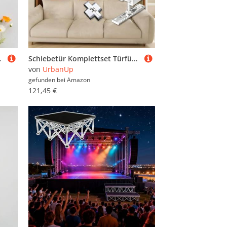
g(Style C,50x45cm(19 3/4x17 3/4"))
Schiebetür Komplettset Türführung für Zuhause, Obere und Untere Gleitschienenmontage, Bypass-Schiebeschiene für Falttüren, Leise/Leichtgängige Faltschiene für Raumteiler(76in/193.0cm)
von
UrbanUp
gefunden bei
Amazon
121,45 €