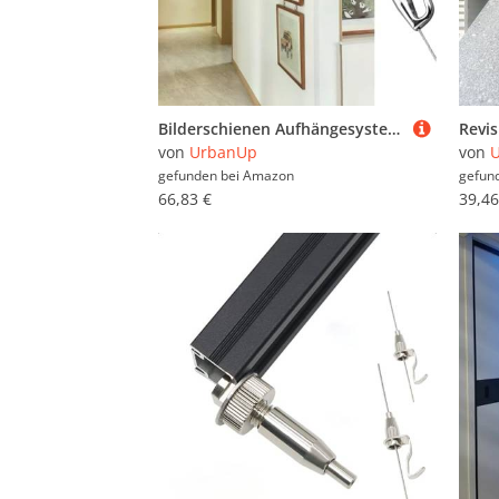
Bilderschienen Aufhängesystem Wanddeko-Bilderaufhängungssysteme für Zuhause Wandhalterung für Weiße Gipswände, Bilderschienen mit Haken und Verstellbarem Draht(3.3'/1m Cable,73"/185cm Track)
von
UrbanUp
von
gefunden bei
Amazon
gefun
66,83 €
39,46