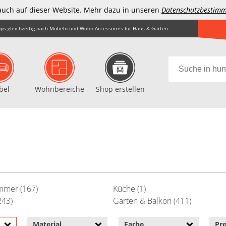
auch auf dieser Website. Mehr dazu in unseren
Datenschutzbestim
ps gleichzeitig nach Möbeln und Wohn-Accessoires für Haus & Garten.
bel
Wohnbereiche
Shop erstellen
mmer (167)
Küche (1)
243)
Garten & Balkon (411)
Material
Farbe
Pre