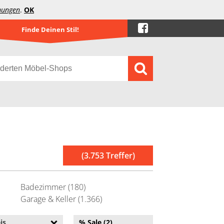
mungen
.
OK
Finde Deinen Stil!
(3.753 Treffer)
Badezimmer (180)
Garage & Keller (1.366)
is
% Sale (2)