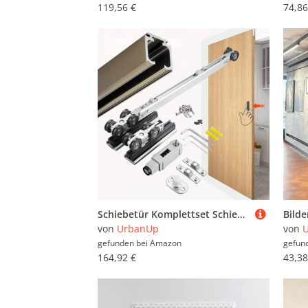
119,56 €
74,86
Schiebetür Komplettset Schiebetürbeschlagsatz mit Push-to-Open-Funktion und Sanftem Schließen, Platzsparender Beschlagsatz für Schiebetürenschrank, Schiebetürführung(Champagne,142cm/56in)
von
UrbanUp
von
gefunden bei
Amazon
gefun
164,92 €
43,38