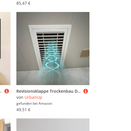
85,47 €
oderne Sicherungskastenabdeckung für Bauernhaus/Haus/Büro(Blue,60cmx50cm(23 5/8x19 3/4"))
Revisionsklappe Trockenbau Decken-/ Wand-Revisionsklappe mit Guter Belüftung, Weiße Kunststoff-Revisionstür mit Abnehmbarem Gitter, Individuell zu Öffnende Klappen-Abdeckplatte(WXH 20x60cm/8x24in)
von
UrbanUp
gefunden bei
Amazon
49,51 €