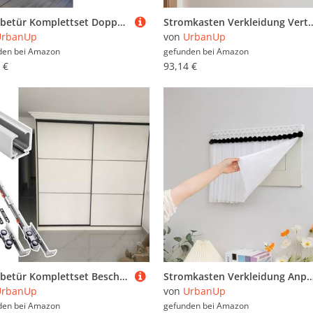
Schiebetür Komplettset Doppelte Schranktürführung, Gleitschiene, Obere Montage, Schlafzimmer-Übergangsschiene Für Kleiderschrank, Schiene + Räder + Schrauben + Stopper(Champagne,1.7m(5.6ft))
Stromkasten Verkleidung Vertikale, Einfarbige Wand-Schaltkastenabdeckung, Minimalistische Sicherungskastenabdeckung im Klap
UrbanUp
von
UrbanUp
den bei
Amazon
gefunden bei
Amazon
 €
93,14 €
Schiebetür Komplettset Beschlagsatz für Scheunentore mit Sanftem Schließmechanismus, Schiebetürschiene für Einzelne Schiebetüren, Leises Scheunentor-Set(Silver,100cm/39.4in)
Stromkasten Verkleidung Anpassbarer Doppellagiger Sicherungskastenvorhang mit Klettverschluss, Weiche Abdeckung für Stromzählerkästen, Kunst zur Abdeckun
UrbanUp
von
UrbanUp
den bei
Amazon
gefunden bei
Amazon