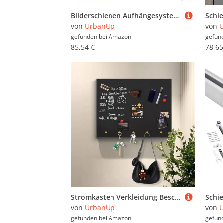
Bilderschienen Aufhängesystem Bildaufhänger Schwarz, Beweglich und Positionierbar, Bilderschienen-Aufhängehaken und Draht Verstellbar, Bilderschienen-Aufhängeset(1.6'/0.5m Cable,73"/185cm Track)
von
UrbanUp
von
gefunden bei
Amazon
gefun
85,54 €
78,65
Stromkasten Verkleidung Beschreibbare Magnetische Sicherungskastenabdeckungen, Sicherungskastenabdeckung mit Hydraulikstange, Sicherungskastenabdeckung mit Haken(Black,50x40cm(19 3/4x15 3/4"))
von
UrbanUp
von
gefunden bei
Amazon
gefun