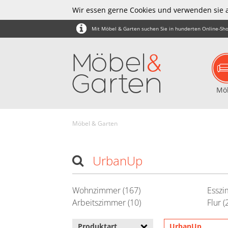
Wir essen gerne Cookies und verwenden sie 
Mit Möbel & Garten suchen Sie in hunderten Online-Sho
Mö
Möbel & Garten
UrbanUp
Wohnzimmer (167)
Esszi
Arbeitszimmer (10)
Flur (
Produktart
UrbanUp