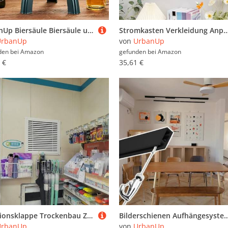
UrbanUp Biersäule Biersäule und Abnehmbarer Ständer, Getränkesäulenspender für Mimosa, Getränkesäule 3 L Mimosa Tower, Leuchtender und Transparenter Getränkekühler(Green1)
Stromkasten Verkleidung Anpassbarer Doppellagiger Sicherungskastenvorhang mit Klettverschluss, Weiche Abdeckung für Stromzählerkästen, Kunst zur Abdeckun
UrbanUp
von
UrbanUp
den bei
Amazon
gefunden bei
Amazon
 €
35,61 €
Revisionsklappe Trockenbau Zugangsklappe zur Lagerlüftung, Wandlochabdeckung mit Filter, Dekorative, Flächenbündige Revisionstür, Kunststoff-Dachbodenluke für Verdeckte Rohre(WXH 30x45cm/12x18in)
Bilderschienen Aufhängesystem Wandschienen-Set mit verstellbaren Haken und Drähten, Schwarze Bilderaufhänger für Rahmen, Bilderaufhänger für
UrbanUp
von
UrbanUp