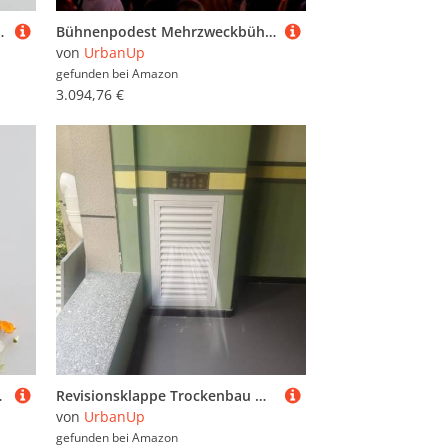
pdesign, Sicherungskastenabdeckung(Black,60 x 70cm (23 5/8" x 27 1/2"))
Bühnenpodest Mehrzweckbühne für Bandkonzerte, Flexible, Faltbare Plattform (1,22 X 1,22 m) für Veranstaltungen, Modulare Bühnenplattform(9pcs,H60cm(23 5/8"))
von
UrbanUp
gefunden bei
Amazon
3.094,76 €
g(Style A,45x45cm(17 3/4x17 3/4"))
Revisionsklappe Trockenbau Wandzugangstür zur Lüftungs- und Kanalinspektion, Zugangstür zum Lüftungsgitter für Heizungs-, Lüftungs- und Klimaanlagen, Wartungszugang(WXH 25x100cm/10x39in)
von
UrbanUp
gefunden bei
Amazon