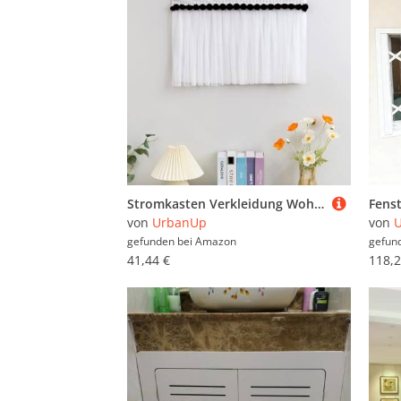
Stromkasten Verkleidung Wohn-/ Badezimmerdeko: Schalttafelabdeckung, Atmungsaktiver Zählerkastenvorhang, Stilvoller Verteilerkasten mit Spitzenbesatz und Fellknäuel(Style A,50x40cm(19 3/4x15 3/4"))
von
UrbanUp
von
gefunden bei
Amazon
gefun
41,44 €
118,2