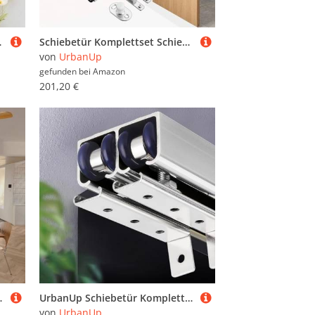
g(Style C,30x35cm(11 3/4x13 3/4"))
Schiebetür Komplettset Schiebetürbeschlagsatz mit Push-to-Open-Funktion und Sanftem Schließen, Platzsparender Beschlagsatz für Schiebetürenschrank, Schiebetürführung(Black,211cm/83in)
von
UrbanUp
gefunden bei
Amazon
201,20 €
 Bilderausstellungen(1.6'/0.5m Cable,65"/165cm Track)
UrbanUp Schiebetür Komplettset Bypass-Beschlagsatz für Doppelschiebetüren, Schiebetürschiene mit Leisen Rollen, Innenschiebetüren für Küche, Kleiderschrank und Garage(Silver,1.6m(5.2ft))
von
UrbanUp