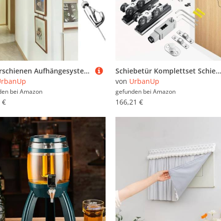
Bilderschienen Aufhängesystem Wanddeko-Bilderaufhängungssysteme für Zuhause Wandhalterung für Weiße Gipswände, Bilderschienen mit Haken und Verstellbarem Draht(4.9'/1.5m Cable,67"/170cm Track)
Schiebetür Komplettset Schiebetürbeschlagsatz mit Push-to-Open-Funktion und Sanftem Schließen, Platzsparender Beschlagsatz für Schiebetürenschrank, Schiebetürführung(Black,145cm/57in)
UrbanUp
von
UrbanUp
den bei
Amazon
gefunden bei
Amazon
 €
166,21 €