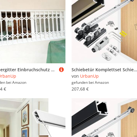
Fenstergitter Einbruchschutz Schmale, Zusammenklappbare Sicherheitsgitter für Fenster, Weiß, Sicherheitszaun für Drinnen und Draußen, Fenstersicherung, Fenstergeländer(W90xH60cm/36x24in)
Schiebetür Komplettset Schiebetürbeschlagsatz mit Push-to-Open-Funktion und Sanftem Schließen, Platzsparender Beschlagsatz für Schiebetürenschrank, Schiebetürführung(Champagne,223cm/88in)
UrbanUp
von
UrbanUp
den bei
Amazon
gefunden bei
Amazon
4 €
207,68 €