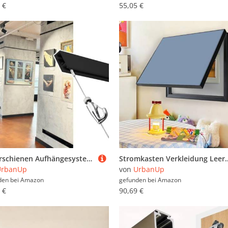
 €
55,05 €
Bilderschienen Aufhängesystem Schwarzes Galeriesystem-Bilderschienen-Set zum Aufhängen von Kunstwerken, Wandschiene mit Verstellbaren Haken, Spiegelaufhängung(4.9'/1.5m Cable,50"/127cm Track)
Stromkasten Verkleidung Leere Wandabdeckung für Sicherungskästen, Holzabdeckungen für Sicherungskästen, M
UrbanUp
von
UrbanUp
den bei
Amazon
gefunden bei
Amazon
 €
90,69 €