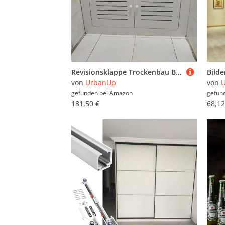
Revisionsklappe Trockenbau Badezimmer-Revisionsklappe mit Scharnieren, Wandlochabdeckung, Servicetür, Wasserdichte PVC-Türen zum Verbergen von Kabeln/Messgeräten/Rohren(18x34in (45x85cm))
von
UrbanUp
von
gefunden bei
Amazon
gefun
181,50 €
68,12