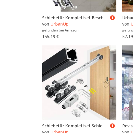
Schiebetür Komplettset Beschlagsatz für Scheunentore mit Sanftem Schließmechanismus, Schiebetürschiene für Einzelne Schiebetüren, Leises Scheunentor-Set(Silver,320cm/126.0in)
von
UrbanUp
von
gefunden bei
Amazon
gefun
155,19 €
57,19
Schiebetür Komplettset Schiebetürbeschlagsatz mit Push-to-Open-Funktion und Sanftem Schließen, Platzsparender Beschlagsatz für Schiebetürenschrank, Schiebetürführung(Black,135cm/53in)
von
UrbanUp
von