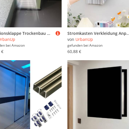
Revisionsklappe Trockenbau Wandzugangstür zur Lüftungs- und Kanalinspektion, Zugangstür zum Lüftungsgitter für Heizungs-, Lüftungs- und Klimaanlagen, Wartungszugang(WXH 20x30cm/8x12in)
Stromkasten Verkleidung Anpassbarer Doppellagiger Sicherungskastenvorhang mit Klettverschluss, Weiche Abdeckung für Stromzählerkästen, Kunst zur Abdeckun
UrbanUp
von
UrbanUp
den bei
Amazon
gefunden bei
Amazon
 €
60,88 €