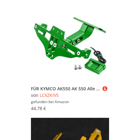
dieser Seite finden Sie Baumarktartikel und
weitere Produkte von LCXZKIVS. Wollen Sie sich
inspirieren lassen und stöbern, oder suchen Sie
etwas ganz bestimmtes? Vielleicht finden Sie es in
einer unserer Möbelfachabteilungen, zum
Beispiel im Bereich
Baumarktartikel von
LCXZKIVS
. Nutzen Sie auch die Filter auf dieser
Seite, um gezielt nach Produkten in bestimmten
Farben, Preisbereichen oder nach reduzierten
Möbeln zu suchen. Stöbern Sie in aller Ruhe und
lassen Sie sich inspirieren - wir wünschen Ihnen
viel Spaß dabei!
FÜR KYMCO AK550 AK 550 Alle Jahre 2022 2023 2024 Hintere Kennzeichenhalterhalterung Mit Light Tail Tidy Mount Eliminator(Grün)
von
LCXZKIVS
gefunden bei
Amazon
44,78 €