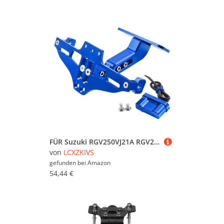
FÜR Suzuki RGV250VJ21A RGV250 VJ21A 1988 RGV 250 Einstellbar Mit Licht Motorrad Lizenz Nummer Platte Halter Halterung(Blau)
von
LCXZKIVS
gefunden bei
Amazon
54,44 €