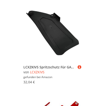
LCXZKIVS Spritzschutz Für GASGAS EX250 MC250 MC350F 2022-2023 MC125 MC250F MC450F 2021 2022 2023 Motorrad Gummi Kotflügel Hinten Abdeckung(Schwarz)
von
LCXZKIVS
gefunden bei
Amazon
32,04 €