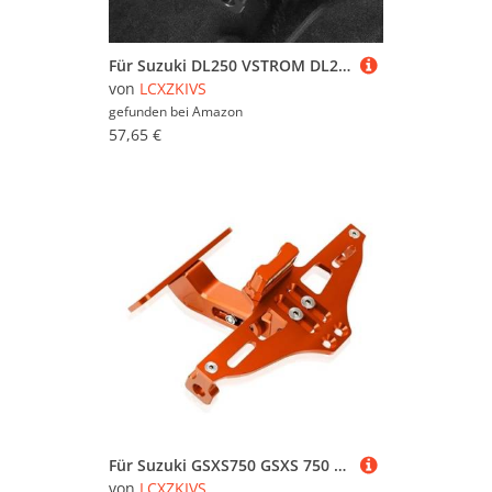
Für Suzuki DL250 VSTROM DL250 V-STROM 2017 2018 V-strom Motorrad Hinten Lizenz Nummer Platte Halterung Mit Licht(Titan)
von
LCXZKIVS
gefunden bei
Amazon
57,65 €
Für Suzuki GSXS750 GSXS 750 2011-2020 2019 2018 2017 2016 Motorrad Hinten Lizenz Nummer Platte Halterung Halter Mit Licht(Orange)
von
LCXZKIVS