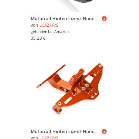
Motorrad Hinten Lizenz Nummer Platte Halterung Mit Licht Für Suzuki GLADIUS SFV650 GLADIUS 2009-2016 2015 2014 2013(Clear)
von
LCXZKIVS
gefunden bei
Amazon
35,23 €
Motorrad Hinten Lizenz Nummer Platte Halterung Für CBR600F2 1991-1997 1996 1995 1994 1993 1992 CBR 600 F2(Orange)
von
LCXZKIVS