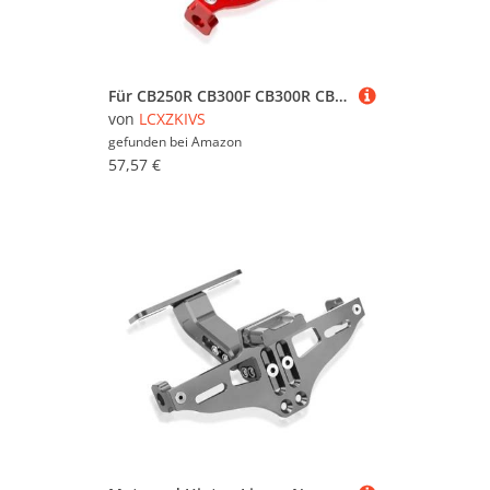
Für CB250R CB300F CB300R CB400 CB400F CB500 CB500F CB500X CB599 CB599HORNET CB650F CB650R CNC-Motorrad-Heck-Lizenznummernschild-Halterung Mit Licht(Rot)
von
LCXZKIVS
gefunden bei
Amazon
57,57 €