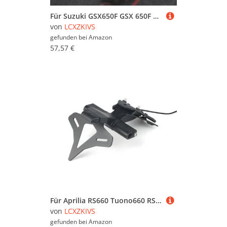
Für Suzuki GSX650F GSX 650F 2008-2015 2014 2013 2012 2011 Motorrad Hinten Lizenz Nummer Platte Montieren Halter Mit Licht(Rot)
von
LCXZKIVS
gefunden bei
Amazon
57,57 €
Für Aprilia RS660 Tuono660 RSV4 RSV4 Factory Tuono V4 Tuono V4 Factory 2021–2023. Motorrad-Heckkurzschwanz-Nummernschildhalter, Reitstock-Halterung
von
LCXZKIVS
gefunden bei
Amazon