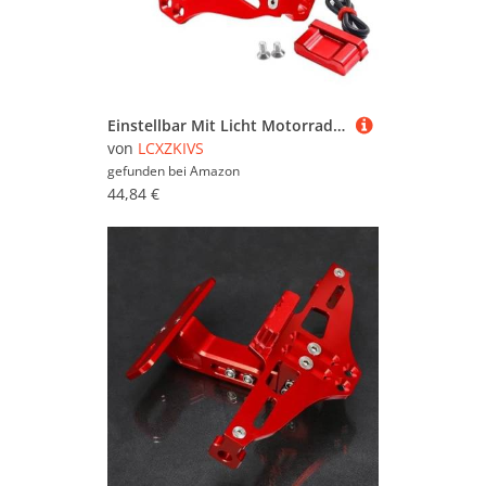
Einstellbar Mit Licht Motorrad-Kennzeichen-Nummernschild-Halterung Für XSR900 XSR700 XSR155 Alle Jahre XSR 900 700 155 125(Rot)
von
LCXZKIVS
gefunden bei
Amazon
44,84 €