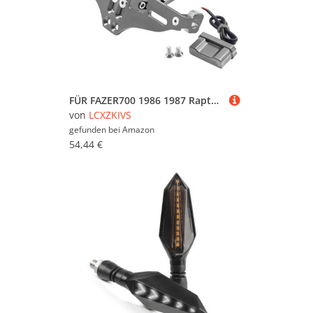
FÜR FAZER700 1986 1987 Raptor YFM66 YFM700 Raptor R Einstellbar Mit Licht Motorrad Lizenz Nummer Platte Halter Halterung(Titan)
von
LCXZKIVS
gefunden bei
Amazon
54,44 €