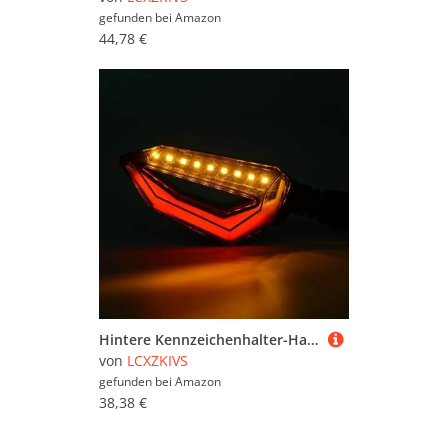
gefunden bei
Amazon
44,78 €
Hintere Kennzeichenhalter-Halterung Mit Licht-Endstück-Montage-Eliminator Für YZF 600R YZF600R Thundercat 1995–2008 2009(4)
von
LCXZKIVS
gefunden bei
Amazon
38,38 €