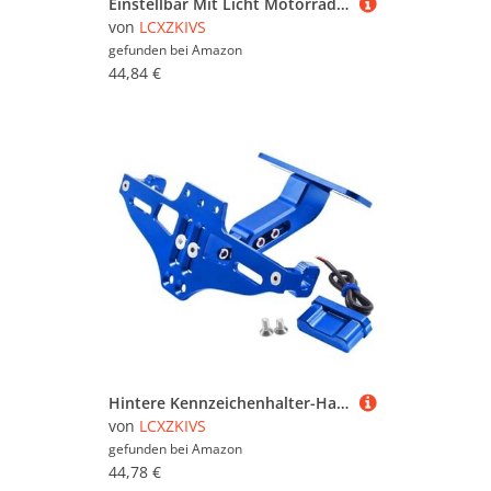
Einstellbar Mit Licht Motorrad Lizenz Nummer Platte Halter Halterung FÜR RC 8 RC8 RC 8 R 2009 2010-2023 2022 2021 2020 2009(Schwarz)
von
LCXZKIVS
gefunden bei
Amazon
44,84 €
Hintere Kennzeichenhalter-Halterung Mit Leichtem, Ordentlich Montiertem Eliminator Für FZ15 FZ 15 FZ-15 2021 2022 2023 Alle Jahre(Blau)
von
LCXZKIVS
gefunden bei
Amazon
44,78 €