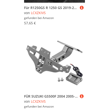
Für R1250GS R 1250 GS 2019-2020 R1250 GS Motorrad Hinten Lizenz Nummer Platte Halterung Mit Licht(Titan)
von
LCXZKIVS
gefunden bei
Amazon
57,65 €
FÜR SUZUKI GS500F 2004 2005-2009 GS500F GS 500 F GS 500F Einstellbar Mit Licht Motorrad Lizenz Nummer Platte Halter Halterung(Titan)
von
LCXZKIVS
gefunden bei
Amazon