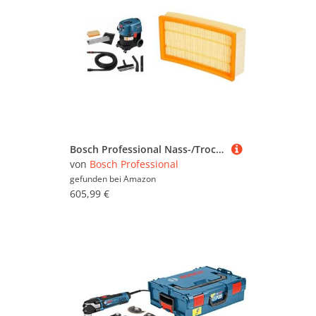
Bosch Professional Nass-/Trockensauger GAS 35 L AFC (inkl. 1x Zellulose-Flachfaltenflter, Fugendüse, Krümmer, Bodendüsen-Set) + Flachfaltenfilter Polyester, viereckig, 6150 cm², 240 x 140 x 56 mm
von
Bosch Professional
gefunden bei
Amazon
605,99 €