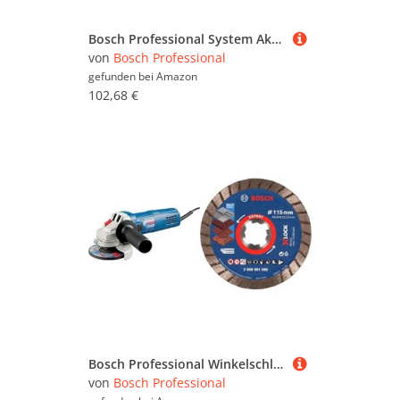
Bosch Professional System Akku Bohrschrauber GSR (max. Drehmoment 30 Nm, ohne Akkus und Ladegerät, im Karton) - Blau, 12 V-30
von
Bosch Professional
gefunden bei
Amazon
102,68 €
Bosch Professional Winkelschleifer GWS 750 S (115 mm Scheibendurchmesser) + 1x EXPERT MultiMaterial X-LOCK Diamanttrennscheibe (für Beton, Ziegelsteine, Dachziegeln, Ø 115 x 22,23 mm, Zubehör)
von
Bosch Professional