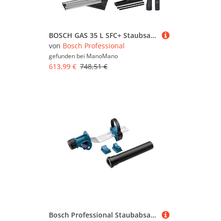
BOSCH GAS 35 L SFC+ Staubsauger - 0 601 9C3 0W0
von
Bosch Professional
gefunden bei
ManoMano
613,99 €
748,51 €
Bosch Professional Staubabsaugung GDE max (kompatibel mit allen aktuellen Bosch-SDS-max-Bohr- und Schlaghämmern kompatibel, 750 g Gewicht)