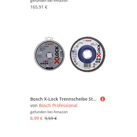
gefunden bei
Amazon
165,91 €
Bosch X-Lock Trennscheibe Standard for Inox, W A 60 T BF, Ø 125 mm, gerade+gerade Fächerschleifscheibe Best (für Metall, X-LOCK, X571, Ø125 mm, Körnung K80, BohrungsØ 22,23mm)
von
Bosch Professional
gefunden bei
Amazon
8,99 €
9,59 €