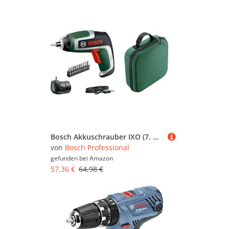
Bosch Akkuschrauber IXO (7. Generation; 3,6V; 2,0Ah; 5,5Nm; mit Mikro-USB-Kabel; Inklusive Winkel-Aufsatz; im Karton) – Amazon Edition + Bosch Aufbewahrungstasche für Werkzeuge
von
Bosch Professional
gefunden bei
Amazon
57,36 €
64,98 €