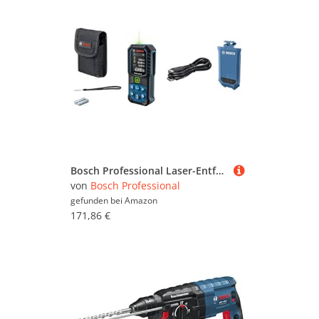
Bosch Professional Laser-Entfernungsmesser GLM 50-23 G (grüner Laser, Neigungssensor, Reichweite: bis zu 50 m, robust, IP65, ± 1,5 mm, 2X AA-Batterie, Schlaufe) + GLM Lithium-Ionen-Akku BA 3.7V 1.0Ah
von
Bosch Professional
gefunden bei
Amazon
171,86 €