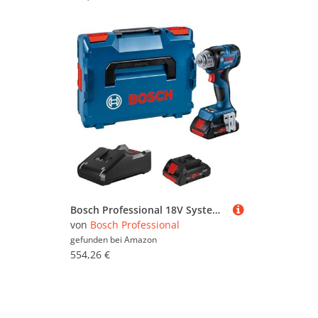
Bosch Professional 18V System Akku Drehschlagschrauber GDS 18V-320 C (320 Nm Anziehmoment und 540 Nm Losbrechmoment, inkl. 2x 4.0Ah ProCORE Akku, Ladegerät GAL 18V-40, Bluetooth-Modul GCY 42, L-BOXX)
von
Bosch Professional
gefunden bei
Amazon
554,26 €