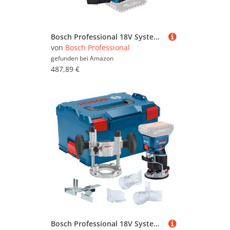
Bosch Professional 18V System Akku Holznagler GNH 18V-64-2 (Einzelschussauslösung, für folgend Nägel geeignet: 32–64 mm, 16 ga (1,6 mm) und 20° Magazinwinkel, ohne Akku/ Ladegerät)
von
Bosch Professional
gefunden bei
Amazon
487,89 €
Bosch Professional 18V System Akku-Kantenfräse GKF 18V-8 (Parallelanschl., 2x Saugadapter Fr., Spanschutz, 8mm-Spannz., Spannschl., TE-Taucheinheit, 2x Saugadapter Taucheinh., L-BOXX o. Akku/Ladeger.)