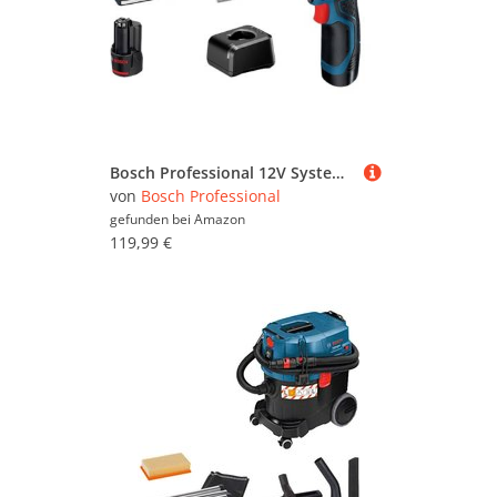
Bosch Professional 12V System Akku Bohrschrauber GSR 12V-15 (inkl. 2x 2.0Ah Akku, Ladegerät GAL 12V-20, 25-tlg.-Bit-Set, Werkzeugtasche)
von
Bosch Professional
gefunden bei
Amazon
119,99 €