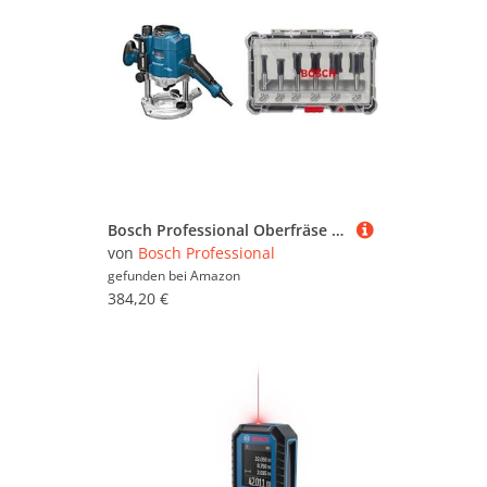
Bosch Professional Oberfräse GOF 1250 CE (inkl. Kopierhülsenadapter, Parallelanschlag, Maulschlüssel 19 mm, Spannzange, im Karton) + 6tlg. Nutfräser Set (für Holz, Zubehör mit 8 mm Schaft)
von
Bosch Professional
gefunden bei
Amazon
384,20 €