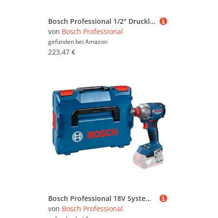
aller Ruhe und lassen Sie sich inspirieren - wir
wünschen Ihnen viel Spaß dabei!
Bosch Professional 1/2" Druckluft Ratschenschrauber (Leerlaufdrehzahl 160 min-1, max. Drehmoment 60 Nm)
von
Bosch Professional
gefunden bei
Amazon
223,47 €
Bosch Professional 18V System Akku-Drehschlagschrauber GDX 18V-285 (inkl. L-BOXX)
von
Bosch Professional