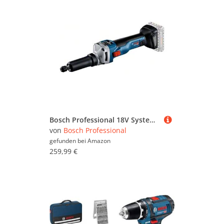
Bosch Professional 18V System Akku Geradschleifer GGS 18V-10 SLC (inkl. 2x Schraubschlüssel 19 mm, Spannzange mit Spannmutter 6 mm, ohne Akku/ Ladegerät)
von
Bosch Professional
gefunden bei
Amazon
259,99 €