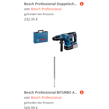
Bosch Professional Doppelschleifer GBG 60-20 (Schleifscheiben-Ø 200 mm, inkl. 2x Schleifscheibe Normalkörnung, im Karton) + Zubehör Schleifscheibe für Doppelschleifmaschine 200 mm, 32 mm, 60
von
Bosch Professional
gefunden bei
Amazon
232,35 €
Bosch Professional BITURBO Akku Bohrhammer GBH 18V-36 C (SDS max, inkl. Bluetooth Modul, Zusatzhandgriff, Maschinentuch, Fetttube, im Handwerkerkoffer) + Expert SDS max-8X Hammerbohrer (Stahlbeton, Ø 22x520 mm)
von
Bosch Professional
gefunden bei
Amazon
569,99 €