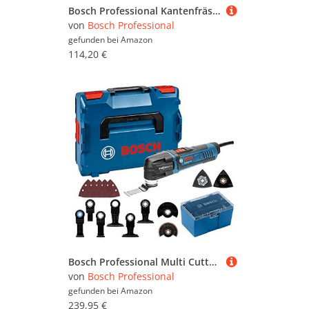
Bosch Professional Kantenfräse GKF 550 (inkl. Parallelanschlag, Rollenführung, Grau, 2x Schraubenschlüssel (17mm, 10 mm), im Karton) + 6tlg. Rand- und Kantenfräser Set (für Holz, für Oberfräsen)
von
Bosch Professional
gefunden bei
Amazon
114,20 €
Bosch Professional Multi Cutter GOP 30-28 (inkl. 7x Starlock Tauchsägeblatt, 2x Starlock Segmentsägeblatt, 1x Starlock Carbide-Riff Schleifplatte, 5x Schleifblätter, 1x Delta-Schleifplatte, L-BOXX)
von
Bosch Professional
gefunden bei
Amazon
239,95 €