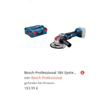
Bosch Professional 18V System Akku Winkelschleifer GWX 18V-10 mit X-LOCK (Scheiben-Ø: 125mm, inkl. Schutzhaube, Zusatzhandgriff, Einlage, L-BOXX, ohne Akku/ Ladegerät)
von
Bosch Professional
gefunden bei
Amazon
183,99 €