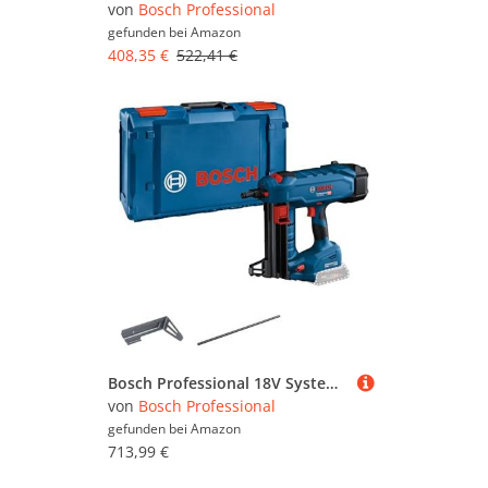
von
Bosch Professional
gefunden bei
Amazon
408,35 €
522,41 €
Bosch Professional 18V System BITURBO Akku Betonnagler GNB 18V-38 (max. Nagellänge 38 mm, inkl. 1x Ausdrückstift, 1x Befestigungshaken, inkl. XL-BOXX, ohne Akku/ Ladegerät)
von
Bosch Professional
gefunden bei
Amazon
713,99 €