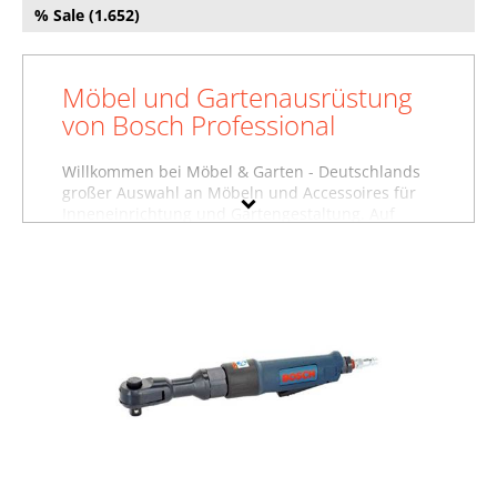
% Sale (1.652)
Möbel und Gartenausrüstung
von Bosch Professional
Willkommen bei Möbel & Garten - Deutschlands
großer Auswahl an Möbeln und Accessoires für
Inneneinrichtung und Gartengestaltung. Auf
dieser Seite finden Sie Baumarktartikel,
Gartenausstattung und weitere Produkte von
Bosch Professional. Wollen Sie sich inspirieren
lassen und stöbern, oder suchen Sie etwas ganz
bestimmtes? Vielleicht finden Sie es in einer
unserer Möbelfachabteilungen, zum Beispiel im
Bereich
Baumarktartikel von Bosch Professional
,
unter
Gartenausstattung von Bosch Professional
oder in der Abteilung für
Küchenausstattung von
Bosch Professional
. Nutzen Sie auch die Filter auf
dieser Seite, um gezielt nach Produkten in
bestimmten Farben, Preisbereichen oder nach
reduzierten Möbeln zu suchen. Stöbern Sie in