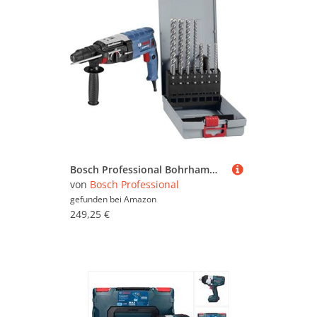
Bosch Professional Bohrhammer GBH 2-28 F (inkl. Zusatzhandgriff, Tiefenanschlag 210mm, Wechselfutter SDS-plus) + 7x PRO SDS plus-5X Hammerbohrer-Set (für Beton, Kalk- und Sandsteine, Ø 5-12 mm)
von
Bosch Professional
gefunden bei
Amazon
249,25 €