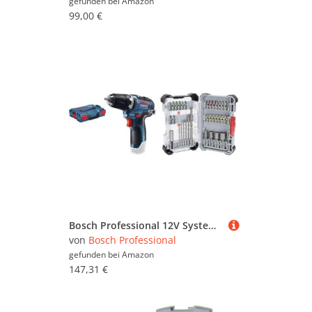
gefunden bei
Amazon
99,00 €
Bosch Professional 12V System Akku Bohrschrauber GSR 12V-35 (inkl. L-BOXX, ohne Akku/Ladegerät) + 35x Extra Hard Schrauberbit‑ und CYL-3 Bohrer-Set, 35‑tlg. (197 x 110,5 mm, Professional Zubehör)
von
Bosch Professional
gefunden bei
Amazon
147,31 €