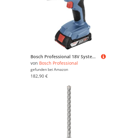
Bosch Professional 18V System Akku Schlagbohrschrauber GSB 18V-21 (inkl. 2x 2.0Ah Akku, Schnellladegerät GAL 18V-40, L-BOXX)
von
Bosch Professional
gefunden bei
Amazon
182,90 €