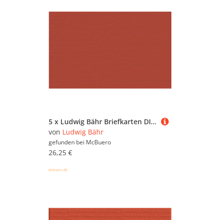
5 x Ludwig Bähr Briefkarten DINlang hoch VE=10 Stück rubinrot
von
Ludwig Bähr
gefunden bei
McBuero
26,25 €