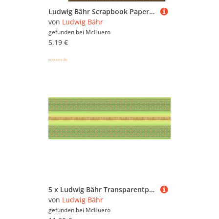
Ludwig Bähr Scrapbook Paper Winterzauber petrol/braun 12x12 Zoll VE=5
von
Ludwig Bähr
gefunden bei
McBuero
5,19 €
5 x Ludwig Bähr Transparentpapier Rolle 115g/qm 50x61cm Bordüren grün
von
Ludwig Bähr
gefunden bei
McBuero