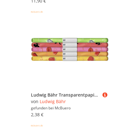
11,90 €
Ludwig Bähr Transparentpapier Rolle 115g/qm 50x61cm Amore 5 Motive sor
von
Ludwig Bähr
gefunden bei
McBuero
2,38 €