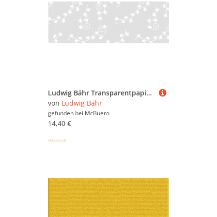
Ludwig Bähr Transparentpapier 115g/qm A4 VE=25 Blatt White Line Efeu
von
Ludwig Bähr
gefunden bei
McBuero
14,40 €