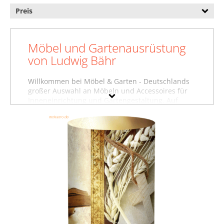
Preis
Möbel und Gartenausrüstung
von Ludwig Bähr
Willkommen bei Möbel & Garten - Deutschlands
großer Auswahl an Möbeln und Accessoires für
Inneneinrichtung und Gartengestaltung. Auf
dieser Seite finden Sie Baumarktartikel,
Gartenausstattung und weitere Produkte von
Ludwig Bähr. Wollen Sie sich inspirieren lassen
und stöbern, oder suchen Sie etwas ganz
bestimmtes? Vielleicht finden Sie es in einer
unserer Möbelfachabteilungen, zum Beispiel im
Bereich
Baumarktartikel von Ludwig Bähr
, unter
Gartenausstattung von Ludwig Bähr
oder in der
Abteilung für
Lampen von Ludwig Bähr
. Nutzen
Sie auch die Filter auf dieser Seite, um gezielt
nach Produkten in bestimmten Farben,
Preisbereichen oder nach reduzierten Möbeln zu
suchen. Stöbern Sie in aller Ruhe und lassen Sie