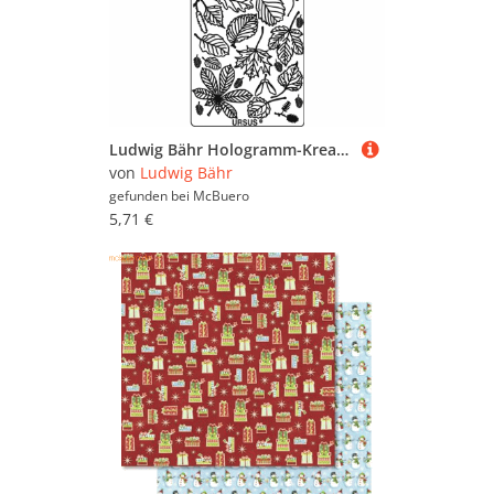
Ludwig Bähr Hologramm-Kreativsticker 10x23cm Motiv 54 VE=5 Stück rot
von
Ludwig Bähr
gefunden bei
McBuero
5,71 €