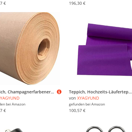
7 €
196,30 €
Teppich, Champagnerfarbener Läufer for den Hochzeitsgang, rutschfeste Teppichrolle for Gehwege, 1 Meter breit, Event-Läufer for Hochzeit, Geburtstag, Party, Stranddekoration, zuschneidbar(1.2x10m)
Teppich, Hochzeits-Läuferteppich, lila Treppen- und Gehwegteppich, 2 mm dick, rutschfeste Event-Gangläufer-Teppichmatte for die Außen- oder Innendekoration von Hochzeiten, zuschneidbar(1.2x10m)
XYAGYUND
von
XYAGYUND
den bei
Amazon
gefunden bei
Amazon
7 €
100,57 €