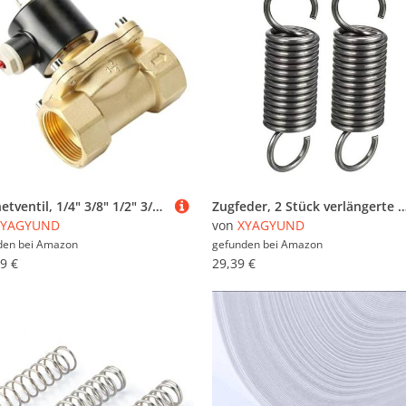
Magnetventil, 1/4" 3/8" 1/2" 3/4" 1" 2" elektrisches Magnetventil aus Messing, DC12V DC24V AC220V 110V, normalerweise geschlossenes Magnetventil for Wasser, Öl, Luft(Bsp-12vdc,2 Inch)
Zugfeder, 2 Stück verlängerte Zugfeder 1, x 10 220 mm, Drahtdurchmesser, Außendurchmesser, freie Länge, Federstahl-Doppelhaken
XYAGYUND
von
XYAGYUND
den bei
Amazon
gefunden bei
Amazon
9 €
29,39 €