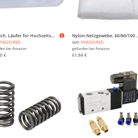
Teppich, Läufer for Hochzeitsgänge, weißer Laufsteg-Teppich, rutschfeste Teppichläuferrolle for Hochzeiten, Partys, drinnen oder draußen, Zubehör, zuschneidbares Polyester(1x10m)
Nylon-Netzgewebe, 60/80/100 Mesh Gartenarbeit/Nebel/Nylon/Schutz for 
XYAGYUND
von
XYAGYUND
den bei
Amazon
gefunden bei
Amazon
0 €
61,84 €