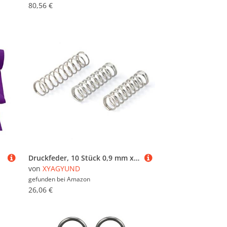
80,56 €
Druckfeder, 10 Stück 0,9 mm x 5 70, Drahtdurchmesser, Außendurchmesser, freie Länge, Edelstahl 304(0.9 x 5 x 70mm)
von
XYAGYUND
gefunden bei
Amazon
26,06 €