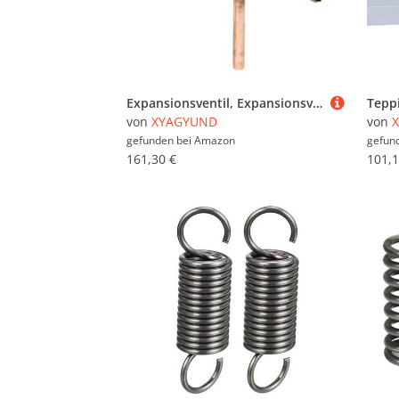
Expansionsventil, Expansionsventil Expansionsventile UKV10D, UKV14D, UKV18D, UKV25D, UKV32D, UKV40D(UKV10D)
von
XYAGYUND
von
gefunden bei
Amazon
gefun
161,30 €
101,1