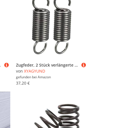
-Zugfeder(1.2 x 10 x 170 mm)
Zugfeder, 2 Stück verlängerte Zugfeder 1, x 10 220 mm, Drahtdurchmesser, Außendurchmesser, freie Länge, Federstahl-Doppelhaken-Zugfeder(1.2 x 10 x 500 mm)
von
XYAGYUND
gefunden bei
Amazon
37,20 €