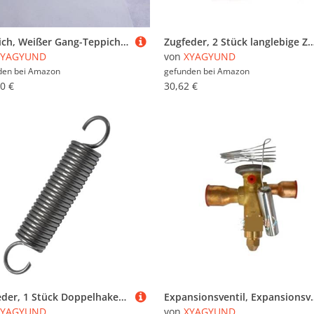
Teppich, Weißer Gang-Teppichläufer, rutschfester Bodenläufer-Teppich for Hochzeits-, Strand- und Kirchendekoration mit 1 Stück Teppichband, Polyester(1.5x50m)
Zugfeder, 2 Stück langlebige Zugfeder, Stahlfeder, Doppelhaken-Zugfeder – 1, x 15 320 mm, Drahtdurchmesser, Außendurchmesser, 
XYAGYUND
von
XYAGYUND
den bei
Amazon
gefunden bei
Amazon
0 €
30,62 €
Zugfeder, 1 Stück Doppelhaken-Zugfeder, 4 x 22 320 mm, Drahtdurchmesser, Außendurchmesser, freie Länge, Federstahl, S-förmige Doppelhakenfeder(4 x 23 x 130mm)
Expansionsventil, Expansionsventi
XYAGYUND
von
XYAGYUND