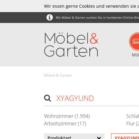
Wir essen gerne Cookies und verwenden sie 
Mit Möbel & Garten suchen Sie in hunderten Online-Sho
Mö
Möbel & Garten
XYAGYUND
Wohnzimmer (1.994)
Schla
Arbeitszimmer (17)
Flur (
Produktart
XYAGYUN