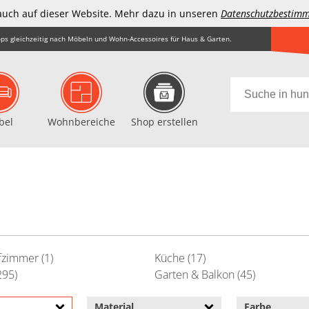
auch auf dieser Website. Mehr dazu in unseren
Datenschutzbestim
ps gleichzeitig nach Möbeln und Wohn-Accessoires für Haus & Garten.
bel
Wohnbereiche
Shop erstellen
fzimmer (1)
Küche (17)
295)
Garten & Balkon (45)
D
Material
Farbe