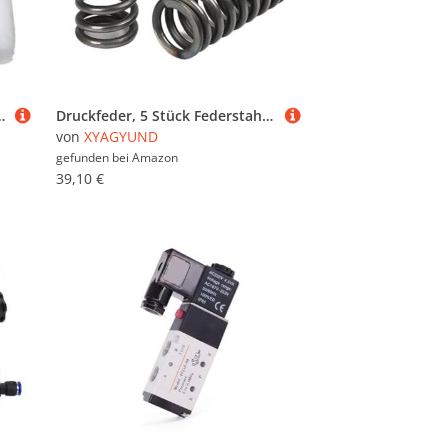
Gewächshaus FineScreen Stoff Weiß 1pc(3 metersX20MX80MESH)
Druckfeder, 5 Stück Federstahl 2,8 x 36 70 mm, Drahtdurchmesser, Außendurchmesser, freie Länge(2.8 x 36 x 60 mm)
von
XYAGYUND
gefunden bei
Amazon
39,10 €