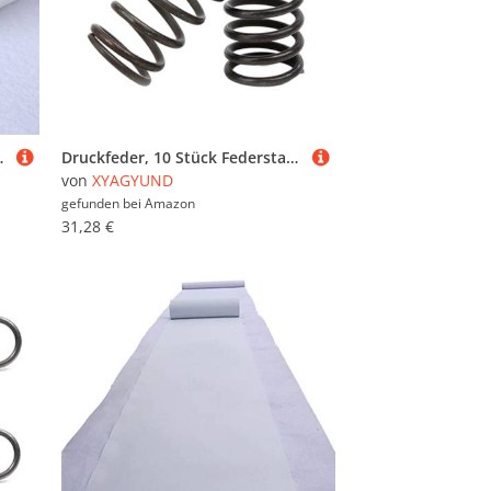
iten, Geburtstagsfeiern, Stranddekoration(1.2x15m)
Druckfeder, 10 Stück Federstahl 2 x 14 45 mm, Drahtdurchmesser, Außendurchmesser, freie Länge(2 x 14 x 45 mm)
von
XYAGYUND
gefunden bei
Amazon
31,28 €