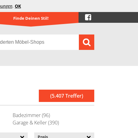
mungen
.
OK
Finde Deinen Stil!
(5.407 Treffer)
Badezimmer (96)
Garage & Keller (390)
Preis