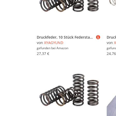
Druckfeder, 10 Stück Federstahl 1 x 18 30 mm, Drahtdurchmesser, Außendurchmesser, freie Länge(1 x 18 x 50 mm)
von
XYAGYUND
von
gefunden bei
Amazon
gefun
27,37 €
24,76