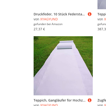
Druckfeder, 10 Stück Federstahl 1 x 12 mm, Drahtdurchmesser, Außendurchmesser, freie Länge(1 x 12 x 70 mm)
von
XYAGYUND
von
gefunden bei
Amazon
gefun
27,37 €
387,3
Teppich, Gangläufer for Hochzeiten, weißer Läufer, Laufsteg-Teppich, verschleißfester mit 1-teiligem Teppichband for, Weihnachten, Erntedankfest, Eröffnungsfeier, Veranstaltung(1x30m)
von
XYAGYUND
von