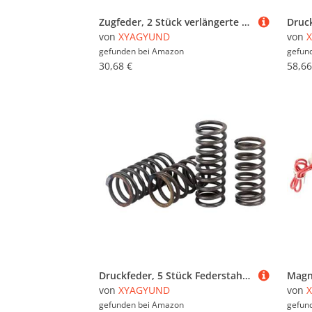
Zugfeder, 2 Stück verlängerte Zugfeder,5 x 16 300 mm, Drahtdurchmesser, Außendurchmesser, freie Länge, Federstahl-Doppelhaken-Zugfeder(2.5 x 16 x 100 mm)
von
XYAGYUND
von
gefunden bei
Amazon
gefun
30,68 €
58,66
Druckfeder, 5 Stück Federstahl 2, x 19 120 mm, Drahtdurchmesser, Außendurchmesser, freie Länge(2.5 x 19 x 45 mm)
von
XYAGYUND
von
gefunden bei
Amazon
gefun