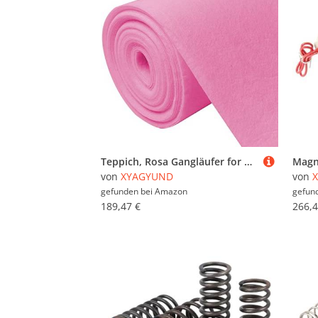
Teppich, Rosa Gangläufer for Hochzeiten, 2 mm Gangteppichläufer, rutschfester Laufstegteppich aus Polyester for Strandparty-Dekoration, Eventzeremonie, Gehwegteppichrolle, zuschneidbar(1x30m)
von
XYAGYUND
von
gefunden bei
Amazon
gefun
189,47 €
266,4