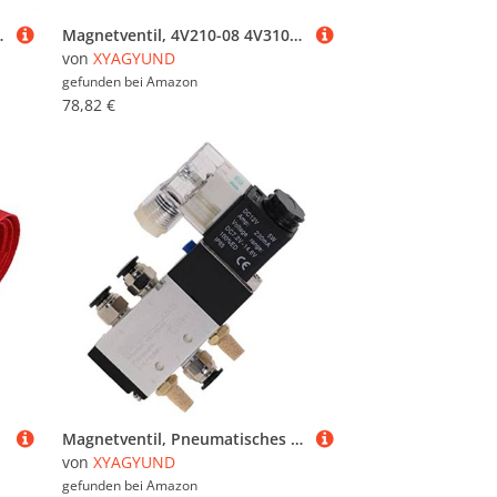
 Schlauchverschraubungen, 1 Stück(Sl 6mm Adjust,AC220)
Magnetventil, 4V210-08 4V310-10 4V410-15 Pneumatisches elektrisches Magnetventil Wegeventil Magnetventil 24V 220V(4v210-08,AC110)
von
XYAGYUND
gefunden bei
Amazon
78,82 €
Magnetventil, Pneumatisches elektrisches Magnetventil, 5-Wege-2-Positionen-Steuerung, Luft-/Gas-Magnetventil, 4V210-08, 12 V, 24 V, 220 V, Spulenspannung, 1 Stück(4v210-08 W Pc6-02,AC220V)
von
XYAGYUND
gefunden bei
Amazon