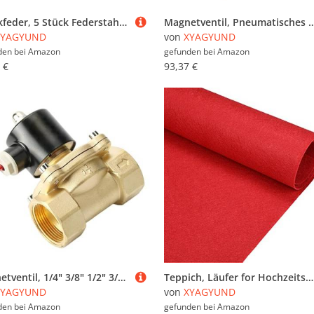
Druckfeder, 5 Stück Federstahl 3, x 38 90 mm, Drahtdurchmesser, Außendurchmesser, freie Länge(3.5 x 38 x 150 mm)
Magnetventil, Pneumatisches elektrisches Magnetventil 4V210-08 5-Wege-2-Positionen-Steuerventil for Luft und Gas, 12 V, 24 V, 220 V, 4 mm-12 mm
XYAGYUND
von
XYAGYUND
den bei
Amazon
gefunden bei
Amazon
 €
93,37 €
Magnetventil, 1/4" 3/8" 1/2" 3/4" 1" 2" elektrisches Magnetventil aus Messing, DC12V DC24V AC220V 110V, normalerweise geschlossenes Magnetventil for Wasser, Öl, Luft(Bsp-12vdc,1/2 inch)
Teppich, Läufer for Hochzeitsgänge, rot, Event-Teppich, verschleißfest, Laufsteg-Teppich for Hochzeitszeremonien, Kirchenpartys, Abschlussbälle, Strände im Freien, leicht zu schneiden(1x50m)
XYAGYUND
von
XYAGYUND
den bei
Amazon
gefunden bei
Amazon