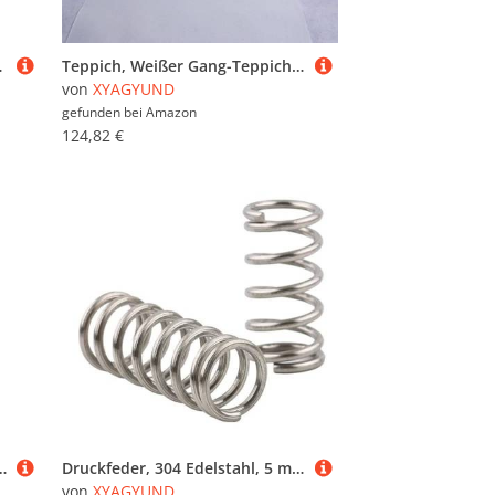
freie Länge(1.2 x 15 x 45 mm)
Teppich, Weißer Gang-Teppichläufer, rutschfester Bodenläufer-Teppich for Hochzeits-, Strand- und Kirchendekoration mit 1 Stück Teppichband, Polyester(1x15m)
von
XYAGYUND
gefunden bei
Amazon
124,82 €
l TGE4TR /5/7,5/9/11/13/18(TGE11TR 39KW)
Druckfeder, 304 Edelstahl, 5 mm Außendurchmesser, 1 Drahtstärke, 10 freie Länge, Silberton, Stück(1 x 5 x 25 mm)
von
XYAGYUND