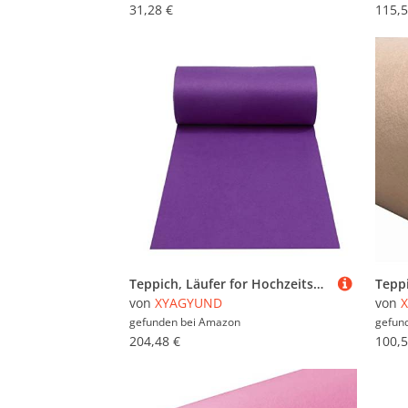
31,28 €
115,5
Teppich, Läufer for Hochzeitsgänge, lila, rutschfeste Teppichrolle for Hochzeitspartys, Innen- oder Außenaccessoire, zuschneidbares Polyester(1.5x30m)
von
XYAGYUND
von
gefunden bei
Amazon
gefun
204,48 €
100,5