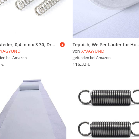
Druckfeder, 0,4 mm x 3 30, Drahtdurchmesser, Außendurchmesser, freie Länge, 304 Edelstahl, 10 Stück(0.4 x 3 x 40mm)
Teppich, Weißer Läufer for Hochzeitsgänge, 2 mm dick, Event-Teppichmatte aus Polyester, Laufsteg-Teppichrolle for kirchliche Hochze
XYAGYUND
von
XYAGYUND
den bei
Amazon
gefunden bei
Amazon
 €
116,32 €