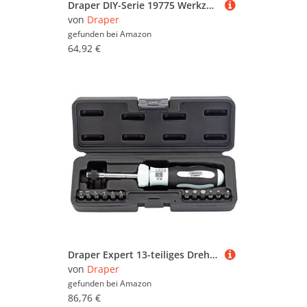
Draper DIY-Serie 19775 Werkzeugset 105-teilig
von
Draper
gefunden bei
Amazon
64,92 €
Draper Expert 13-teiliges Drehmomentschraubendreher-Set | Torx-Schraubendreher-Set | Einstellbares Drehmoment Steckschlüsselsatz 1-5 Nm | Soft-Grip Ergonomischer Griff | 75170
von
Draper
gefunden bei
Amazon
86,76 €