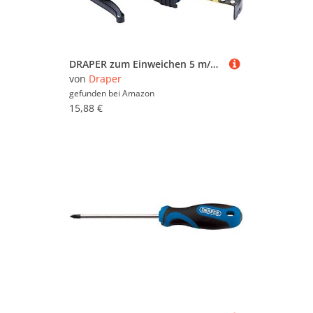
Produkten in bestimmten Farben, Preisbereichen
oder nach reduzierten Möbeln zu suchen.
Stöbern Sie in aller Ruhe und lassen Sie sich
inspirieren - wir wünschen Ihnen viel Spaß dabei!
DRAPER zum Einweichen 5 m/16 ft Expert Professionelles Maßband – Schwarz/Blau, schwarz, 82816
von
Draper
gefunden bei
Amazon
15,88 €