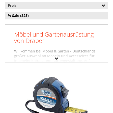
Preis
% Sale (325)
Möbel und Gartenausrüstung
von Draper
Willkommen bei Möbel & Garten - Deutschlands
großer Auswahl an Möbeln und Accessoires für
Inneneinrichtung und Gartengestaltung. Auf
dieser Seite finden Sie Baumarktartikel,
Garderoben und weitere Produkte von Draper.
Wollen Sie sich inspirieren lassen und stöbern,
oder suchen Sie etwas ganz bestimmtes?
Vielleicht finden Sie es in einer unserer
Möbelfachabteilungen, zum Beispiel im Bereich
Baumarktartikel von Draper
, unter
Garderoben
von Draper
oder in der Abteilung für
Gartenausstattung von Draper
. Nutzen Sie auch
die Filter auf dieser Seite, um gezielt nach