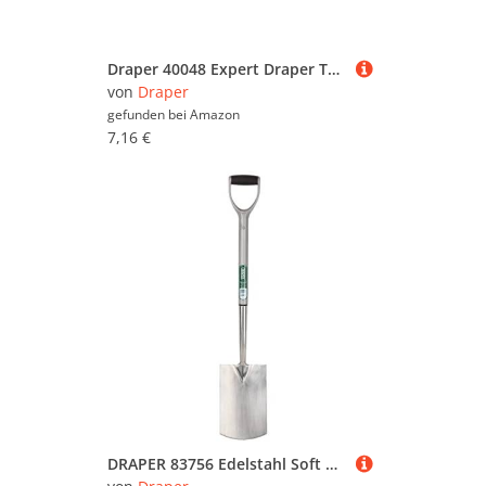
Draper 40048 Expert Draper Tx-Star Driver T8 X 75Mm Long
von
Draper
gefunden bei
Amazon
7,16 €
DRAPER 83756 Edelstahl Soft Grip Garten Spaten