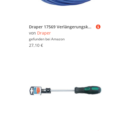
Draper 17569 Verlängerungskabel 230V 16A 14m x 2,5mm², blau
von
Draper
gefunden bei
Amazon
27,10 €