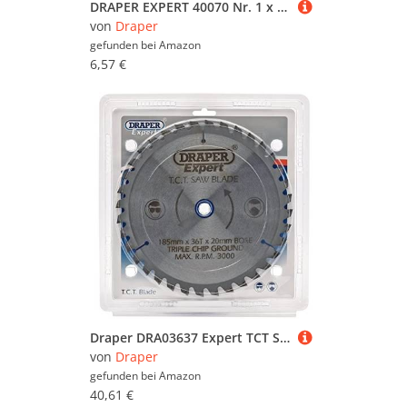
DRAPER EXPERT 40070 Nr. 1 x 75 mm Schraubendreher Nr. Pfund durch Schraubendreher
von
Draper
gefunden bei
Amazon
6,57 €
Draper DRA03637 Expert TCT Sägeblatt, 185 x 20 mm x 36 Zähne, Blau
von
Draper
gefunden bei
Amazon
40,61 €