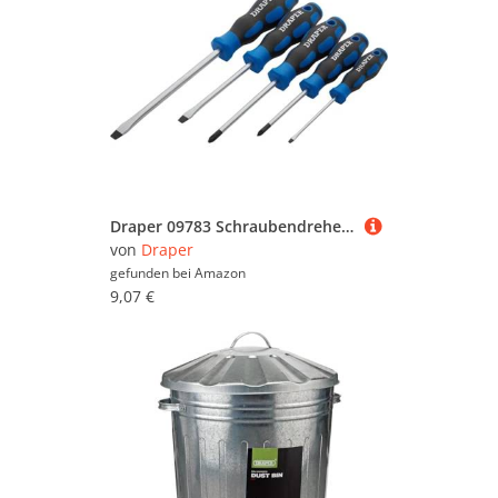
Draper 09783 Schraubendreher-Satz mit Softgrip-Griffen 5-teilig
von
Draper
gefunden bei
Amazon
9,07 €