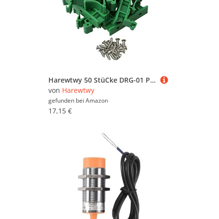
Harewtwy 50 StüCke DRG-01 PCB für DIN 35 Schienen UnterstüTzung Adapter Leiter Platten Halterung Halter TräGer Clips Stecker Verbinder
von
Harewtwy
gefunden bei
Amazon
17,15 €