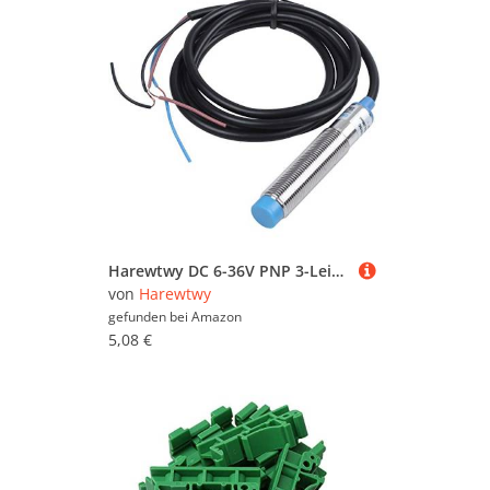
Harewtwy DC 6-36V PNP 3-Leiter 4 mm Zylinder Naeherungssensor Naeherungsschalter LJ12A3-4-Z/BY
von
Harewtwy
gefunden bei
Amazon
5,08 €