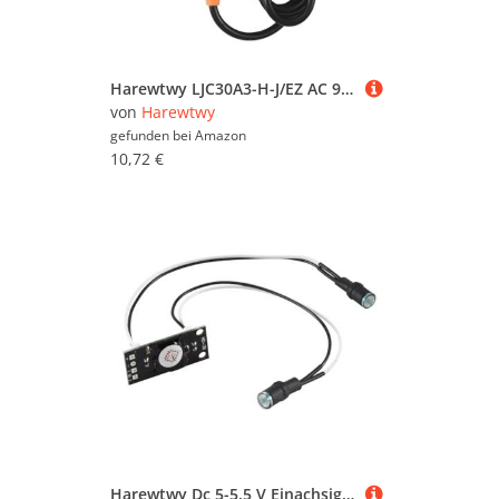
Harewtwy LJC30A3-H-J/EZ AC 90-250 V NO 2 Leiter Kapazitaet Proximity Sensor Schalter Detektor 0-20mm
von
Harewtwy
gefunden bei
Amazon
10,72 €
Harewtwy Dc 5-5,5 V Einachsige Licht Track Sensor Solar Panel Verfolgung Sensor Automatische Leiter Platte Mit Sonde