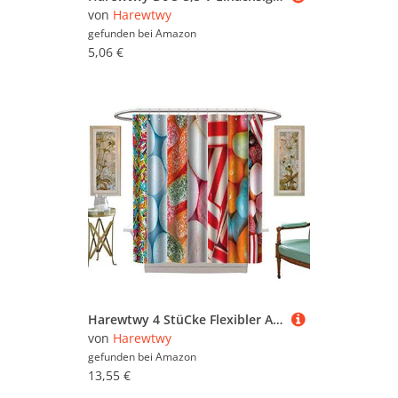
von
Harewtwy
gefunden bei
Amazon
5,06 €
Harewtwy 4 StüCke Flexibler Arm, Helfende HäNde, Dritte Hand, LöT Werkzeug, Leiter Platten Halter, SchweißStäNder für die Reparatur Von Leiter Platten
von
Harewtwy
gefunden bei
Amazon
13,55 €