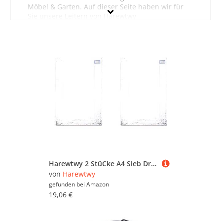
Möbel & Garten. Auf dieser Seite haben wir für
Sie unsere Leitern von Harewtwy
zusammengestellt. Sollten Sie hier nicht finden,
was Sie suchen, dann schauen Sie sich auch
unsere anderen
Baumarktartikel von Harewtwy
an oder stöbern Sie in dem gesamten
Möbelsortiment sämtlicher Leitern. Oder suchen
Sie gezielt nach Möbeln von Harewtwy? Dann
besuchen Sie unsere Abteilung mit sämtlichen
Möbeln der Marke Harewtwy
. Mit Hilfe der Filter
oben auf der Seite können Sie auch gezielt
Leitern von anderen Marken ansehen und in
bestimmten Preiskategorien sowie nach
reduzierten Angeboten suchen. Lassen Sie sich
inspirieren - wir wünschen Ihnen viel Spaß dabei!
Harewtwy 2 StüCke A4 Sieb Druck Aluminium Rahmen Gestreckt 120T Sieb Druck Polyester Sieb für Leiter Platten
von
Harewtwy
gefunden bei
Amazon
19,06 €