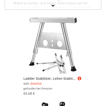
Möbel & Garten. Auf dieser Seite haben wir für
Sie unsere Leitern von dewdat zusammengestellt.
Sollten Sie hier nicht finden, was Sie suchen,
dann schauen Sie sich auch unsere anderen
Baumarktartikel von dewdat
an oder stöbern Sie
in dem gesamten Möbelsortiment sämtlicher
Leitern. Oder suchen Sie gezielt nach Möbeln von
dewdat? Dann besuchen Sie unsere Abteilung mit
sämtlichen
Möbeln der Marke dewdat
. Mit Hilfe
der Filter oben auf der Seite können Sie auch
gezielt Leitern von anderen Marken ansehen und
in bestimmten Preiskategorien sowie nach
reduzierten Angeboten suchen. Lassen Sie sich
inspirieren - wir wünschen Ihnen viel Spaß dabei!
Ladder Stabilizer, Leiter-Stabilisator Für Dach, Universelles Leiter-Abstandshalter-Fallrohr-Leiter-Zubehör, Leiter Abstandshalter Wand, Leiter Dachhaken, Leiter-Zubehör Für Klappbare Und Gerade Leite
von
dewdat
gefunden bei
Amazon
65,68 €