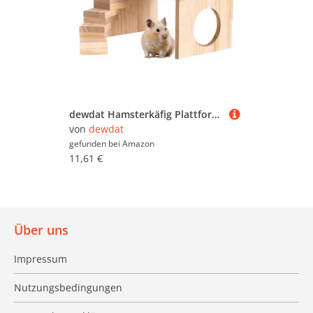
dewdat Hamsterkäfig Plattformen | Kleintier Aktivitätsset mit Leiter | Mehrstöckiges Nagefreundliches Kletter- und Bewegungsspielzeug Für Kleintiere Wie Hamster, Mäuse, Gerbil, Chinchilla &
von
dewdat
gefunden bei
Amazon
11,61 €
Über uns
Impressum
Nutzungsbedingungen