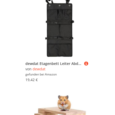
dewdat Etagenbett Leiter Abdeckung - Sicherheitsabdeckung Verhindert Klettern | Verstellbarer Kletter- Und Sturzschutz Polster Für Innentreppen
von
dewdat
gefunden bei
Amazon
19,42 €