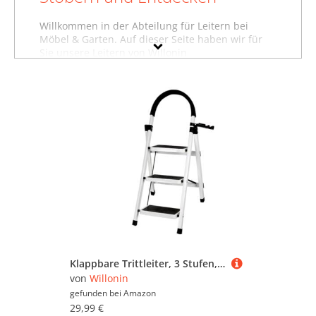
Willkommen in der Abteilung für Leitern bei
Möbel & Garten. Auf dieser Seite haben wir für
Sie unsere Leitern von Willonin
zusammengestellt. Sollten Sie hier nicht finden,
was Sie suchen, dann schauen Sie sich auch
unsere anderen
Baumarktartikel von Willonin
an
oder stöbern Sie in dem gesamten
Möbelsortiment sämtlicher Leitern. Oder suchen
Sie gezielt nach Möbeln von Willonin? Dann
besuchen Sie unsere Abteilung mit sämtlichen
Möbeln der Marke Willonin
. Mit Hilfe der Filter
oben auf der Seite können Sie auch gezielt
Leitern von anderen Marken ansehen und in
bestimmten Preiskategorien sowie nach
reduzierten Angeboten suchen. Lassen Sie sich
inspirieren - wir wünschen Ihnen viel Spaß dabei!
Klappbare Trittleiter, 3 Stufen, rutschfest, multifunktional, für Zuhause, Küche und Außenbereich, Weiß
von
Willonin
gefunden bei
Amazon
29,99 €