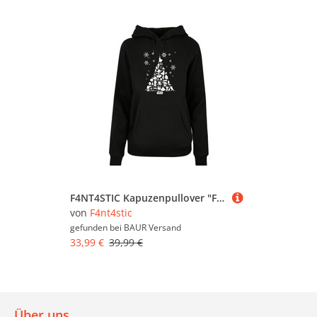
weitere Produkte von F4NT4STIC. Wollen Sie sich
inspirieren lassen und stöbern, oder suchen Sie
etwas ganz bestimmtes? Vielleicht finden Sie es in
einer unserer Möbelfachabteilungen, zum
Beispiel im Bereich
Wohnaccessoires von
F4NT4STIC
. Nutzen Sie auch die Filter auf dieser
Seite, um gezielt nach Produkten in bestimmten
Farben, Preisbereichen oder nach reduzierten
Möbeln zu suchen. Stöbern Sie in aller Ruhe und
lassen Sie sich inspirieren - wir wünschen Ihnen
viel Spaß dabei!
F4NT4STIC Kapuzenpullover "F4NT4STIC Damen Star Wars Christmas Tree with Ladies Basic Hoody" 1 Stk.
von
F4nt4stic
gefunden bei
BAUR Versand
33,99 €
39,99 €
Über uns