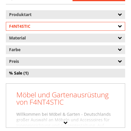
Produktart
F4NT4STIC
Material
Farbe
Preis
% Sale (1)
Möbel und Gartenausrüstung
von F4NT4STIC
Willkommen bei Möbel & Garten - Deutschlands
großer Auswahl an Möbeln und Accessoires für
Inneneinrichtung und Gartengestaltung. Auf
dieser Seite finden Sie Wohnaccessoires und