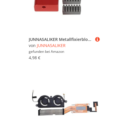
JUNNASALIKER Metallfixierblock Für Labor P1 3D Drucker Wischer Silikonbürstenreinigungskomponenten
von
JUNNASALIKER
gefunden bei
Amazon
4,98 €