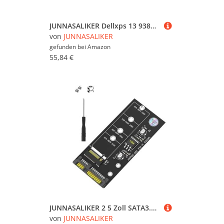
JUNNASALIKER Dellxps 13 9380 7390 CPU Kühlventilator Mit Heizküste 0WCX2D Getestet
von
JUNNASALIKER
gefunden bei
Amazon
55,84 €
JUNNASALIKER 2 5 Zoll SATA3.0 Adapter Kartenkonverter Treiber Für 2280 2260 2242 2230 Solid States Disk Laptop Zubehör
von
JUNNASALIKER