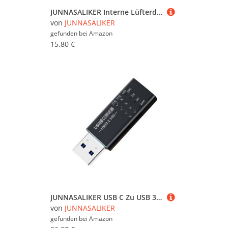
JUNNASALIKER Interne Lüfterdauer Für 3 SF316 51 X SFX16-51G Notebook Sorgt Für Effizient
von
JUNNASALIKER
gefunden bei
Amazon
15,80 €
JUNNASALIKER USB C Zu USB 3.2 Schnittstellen Testerdetektoren Mit Reversiblen Anschlüssen Und Schnellen Ladefunktion Bis Zu 36W
von
JUNNASALIKER
gefunden bei
Amazon