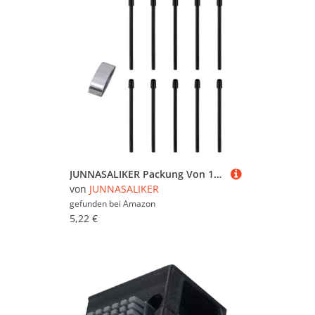
JUNNASALIKER Packung Von 10 Haltbarkeits Touch Stiftnibs Für DTK2421 DTH3221 DTK2421 DTK1661 DTK2260 DTHW1320 DTHW1321 Einfache Installation
von
JUNNASALIKER
gefunden bei
Amazon
5,22 €