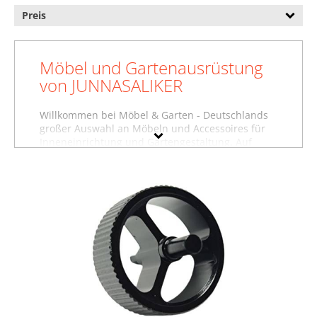
Preis
Möbel und Gartenausrüstung
von JUNNASALIKER
Willkommen bei Möbel & Garten - Deutschlands
großer Auswahl an Möbeln und Accessoires für
Inneneinrichtung und Gartengestaltung. Auf
dieser Seite finden Sie Baumarktartikel, Betten
und weitere Produkte von JUNNASALIKER. Wollen
Sie sich inspirieren lassen und stöbern, oder
suchen Sie etwas ganz bestimmtes? Vielleicht
finden Sie es in einer unserer
Möbelfachabteilungen, zum Beispiel im Bereich
Baumarktartikel von JUNNASALIKER
, unter
Betten
von JUNNASALIKER
oder in der Abteilung für
Garderoben von JUNNASALIKER
. Nutzen Sie auch
die Filter auf dieser Seite, um gezielt nach
Produkten in bestimmten Farben, Preisbereichen
oder nach reduzierten Möbeln zu suchen.
Stöbern Sie in aller Ruhe und lassen Sie sich