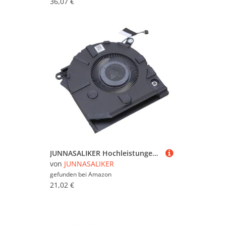
36,07 €
JUNNASALIKER Hochleistungen Laptop Kühllüfter Für 14-EB TPNQ252 14-EB0008CA 5V 0 50A Effiziente Wärmeabteilung
von
JUNNASALIKER
gefunden bei
Amazon
21,02 €