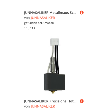
inspirieren - wir wünschen Ihnen viel Spaß dabei!
JUNNASALIKER Metallmaus Schriftrollenrollscheibe Mausradrollen Ersatzteil Für MT750 Mausspielmaus
von
JUNNASALIKER
gefunden bei
Amazon
11,79 €
JUNNASALIKER Precisions Hotend Kits Für 3D Drucker Mit Keramikkomponenten Und Zusätzliche Düsenoption
von
JUNNASALIKER