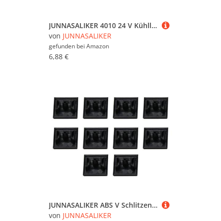
JUNNASALIKER 4010 24 V Kühllüfter Bürstenloser 3D Drucker Teil Für Extruderkühler Gebläse Plastik Fan Lager Kühllüfter
von
JUNNASALIKER
gefunden bei
Amazon
6,88 €
JUNNASALIKER ABS V Schlitzendkappen 20 Mm Aluminiumprofilprotesprotektoren 4 2 Mm Montageloch Korrosions Resistent Für 3D Druckerwerkzeuge
von
JUNNASALIKER