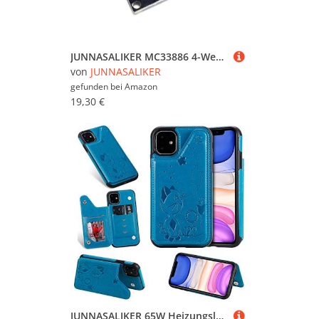
JUNNASALIKER MC33886 4-Wege Ausgangsroboter Roboter Auto 6.5-24V Motor Stepper Treibermotor Ventile Modulplatine Motor Treibermodul Für Robotik
von
JUNNASALIKER
gefunden bei
Amazon
19,30 €
JUNNASALIKER 65W Heizungslötplatte Schweißer Heißer Vorheizungschip Schweißstation 12V Thermostat Für Reparaturlabor