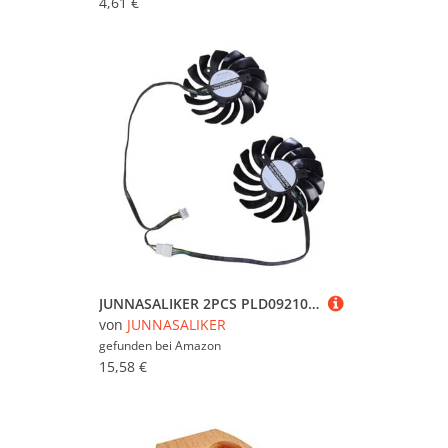
4,61 €
JUNNASALIKER 2PCS PLD09210B12HH Graphics Karten COOLSER LABERSETSCHALTE Loge NOHREBOOK GRAFIKE Karte KÜHRLICHKAUFORKOLUF FÜR GTX1660S
von
JUNNASALIKER
gefunden bei
Amazon
15,58 €