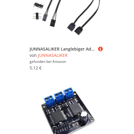
JUNNASALIKER Langlebiger Adapterkabel Für Korsairs QL LL120 ICUE Controller RGB Argb Expanion Beleuchtungskabel
von
JUNNASALIKER
gefunden bei
Amazon
5,12 €