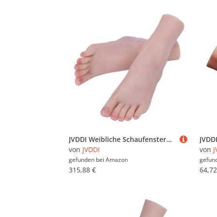
JVDDI Weibliche Schaufensterpuppe Silikon Fuß Blutgefäße Flüssigkeitsmo for Nail Art Zeichnung Reflexzonenmassage Praxis Footjob ZH3800(Toes with Bone,One Pair)
von
JVDDI
von
J
gefunden bei
Amazon
gefun
315,88 €
64,72