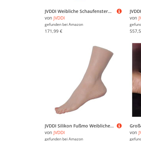
JVDDI Weibliche Schaufensterpuppe Silikon Fuß Blutgefäße Flüssigkeitsmo for Nail Art Zeichnung Reflexzonenmassage Praxis Footjob ZH3800(Toes with Bone,Left Foot)
von
JVDDI
von
J
gefunden bei
Amazon
gefun
171,99 €
557,5
JVDDI Silikon Fußmo Weibliche Nagel Übungspuppe for Schuhe Socken Schmuck Display TG3400(Toes No Bone,One Pair)
von
JVDDI
von
J
gefunden bei
Amazon
gefun