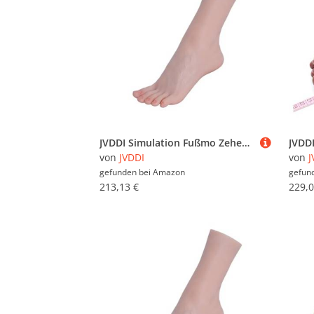
JVDDI Simulation Fußmo Zehen Sichtbare Blutfäße Echte menschliche Beine Display Nail Art Fetisch Requisiten Weiches Silikon TG3908(Toes No Bone,Left Foot)
von
JVDDI
von
J
gefunden bei
Amazon
gefun
213,13 €
229,0