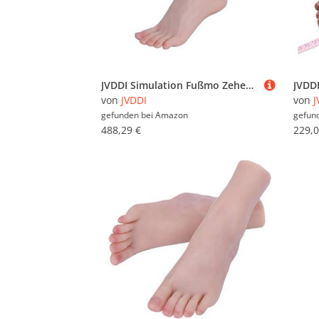
JVDDI Simulation Fußmo Zehen Sichtbare Blutfäße Echte menschliche Beine Display Nail Art Fetisch Requisiten Weiches Silikon TG3908(Heatable Toes NoBone,1 Pair Foot)
von
JVDDI
von
J
gefunden bei
Amazon
gefun
488,29 €
229,0