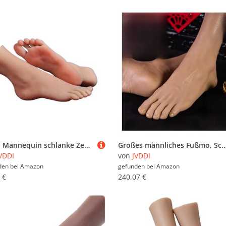
JVDDI Mannequin schlanke Zehen Fußmodell, griechische Füße Schuhsocken for Kunst Fake Nail Display Tarsel Silikon weiblicher Fußfetisch 3901(Skin Toes No Bone,Right Foot)
Großes männliches Fußmo, Schaufensterpuppe, künstliche Nägel, Gummi, Kunststofffüße, Dummy, menschliches Silikon, medizinische Schuhe, Shooting-Display-Requisiten,
VDDI
von
JVDDI
den bei
Amazon
gefunden bei
Amazon
 €
240,07 €