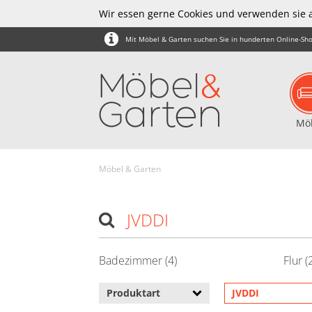
Wir essen gerne Cookies und verwenden sie 
Mit Möbel & Garten suchen Sie in hunderten Online-Sho
Mö
Möbel & Garten
JVDDI
Badezimmer (4)
Flur (
Produktart
JVDDI