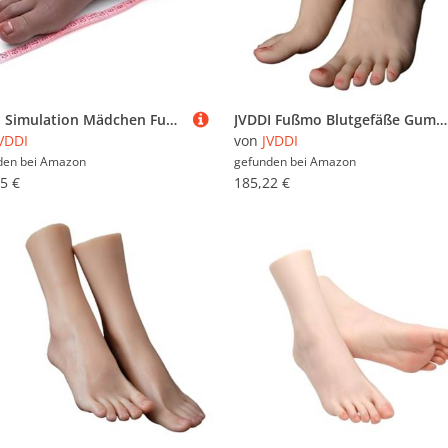
JVDDI Simulation Mädchen Fuß Modell Echte Haut Klon Nail Art Tattoo Bein Schießen Display Requisiten Medizinische Malerei Lehre Strümpfe ZH3301(Heatable Toes NoBone,1 Pair of feet)
JVDDI Fußmo Blutgefäße Gummi for Kunst Flüssiges Silikon Weiblicher gefälschter Nagel Schaufensterpuppe Beinanzeige Tarsel Kunststoff TPE TG4000(Toes with Bone,Left Foot)
VDDI
von
JVDDI
den bei
Amazon
gefunden bei
Amazon
5 €
185,22 €