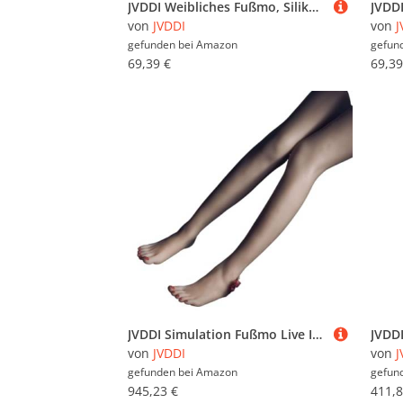
JVDDI Weibliches Fußmo, Silikonstrümpfe, Kunststoff-Mannequin-Füße, menschliche lebensgroße Nail-Art-Massa-Praxis, TPE 3800d(Skin Toes No Bone,Right Foot)
von
JVDDI
von
J
gefunden bei
Amazon
gefun
69,39 €
69,39
JVDDI Simulation Fußmo Live Inverted Fuß Beinmo Beinmo Schießen Display Requisiten Medizinische Malerei Lehrstrümpfe TG3700L(Toes Bone,Left Leg)
von
JVDDI
von
J
gefunden bei
Amazon
gefun
945,23 €
411,8