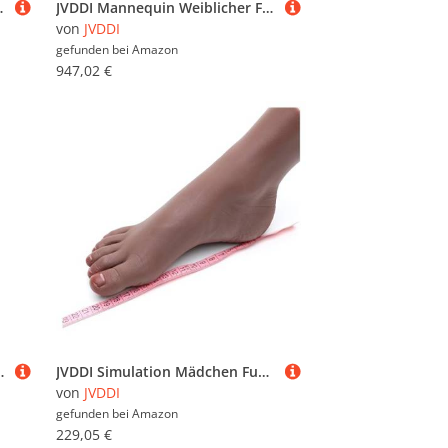
kon TG3723(All Silicone,Left Foot)
JVDDI Mannequin Weiblicher Fuß Lans Beinmo, Lebensechte Strümpfe Flüssis Silikon for Kunstmassa Maniküre Praxis Film Requisiten TG38L(Toes Bone,Left Leg)
von
JVDDI
gefunden bei
Amazon
947,02 €
sch-Display, TGJ3812-C3(Heatable Toes Bone,One Pair)
JVDDI Simulation Mädchen Fuß Modell Echte Haut Klon Nail Art Tattoo Bein Schießen Display Requisiten Medizinische Malerei Lehre Strümpfe ZH3301(TG Toes Bone,1 Pair of feet)
von
JVDDI
gefunden bei
Amazon
229,05 €