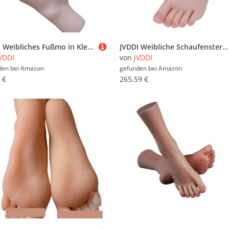
JVDDI Weibliches Fußmo in Kleiner Größe aus Silikon, Strümpfe, TPE-Mannequin, geklonter künstlicher Nagel, Schmuckdisplay for Kunst 3301(Skin Toes No Bone,Left Foot)
JVDDI Weibliche Schaufensterpuppe Silikon Fuß Blutgefäße Flüssigkeitsmo for Nail Art Zeichnung Reflexzonenmassage Praxis Footjob ZH3800(Heatable Toes Bone,Right Foot)
VDDI
von
JVDDI
den bei
Amazon
gefunden bei
Amazon
 €
265,59 €