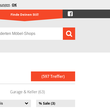
mungen
.
OK
Finde Deinen Stil!
(597 Treffer)
Garage & Keller (63)
is
% Sale (3)