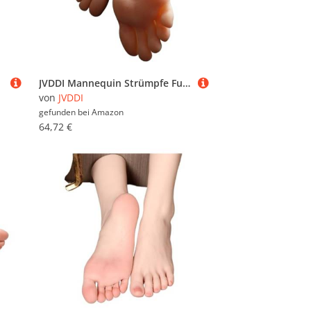
JVDDI Mannequin Strümpfe Fußmo, Plastikkunst Silikon Weiblich Männlich Gefälschte Nagelanzeige Tarsel Knochen Knöchel Attrappe Mensch 3702(Skin Toes No Bone,Left Foot)
von
JVDDI
gefunden bei
Amazon
64,72 €