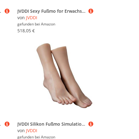
st-Anzei ZHJ3818(Toes with Bone,One Pair)
JVDDI Sexy Fußmo for Erwachsene, weibliche Schieß-Requisiten, Fetisch-Simulation, flüssis Silikon, weiche Sohlen, nackte Zehen, TGJ40(Silicone Toes Bone,1 Pair Foot)
von
JVDDI
gefunden bei
Amazon
518,05 €
ten TGZ4200M(Left Foot)
JVDDI Silikon Fußmo Simulation Plantarfalten Echtes Bein Lebensechte Anzeige Nail Art Kostüm Requisiten Füße Fetisch Z3723(All Silicone,Left Foot)
von
JVDDI
gefunden bei
Amazon