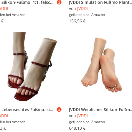
JVDDI Silikon-Fußmo, 1:1, fälschte weibliche Nalkunst, Skizze, Sandale, Anzei, Reflexzonenmassa, Maniküre, Praxis, Film-Requisiten 3719(Wheat All Silicone,Right Hand)
JVDDI Simulation Fußmo Plantarfalten Echtes Bein Display Nail Art Kostüm Requisiten Sili
VDDI
von
JVDDI
den bei
Amazon
gefunden bei
Amazon
 €
156,56 €
JVDDI Lebensechtes Fußmo, sichtbare Blutgefäße, künstliche Blutgefäße, beheizbare Nagelanzeige, Tarsel, Gummi, Kunststoff, weiblich, TGJ36C(Toes Bone,Right Foot)
JVDDI Weibliches Silikon-Fußmo, beheizbar, Mannequin-Fuß, Nalkunst, realistische Füße, Feti
VDDI
von
JVDDI
den bei
Amazon
gefunden bei
Amazon
3 €
648,13 €