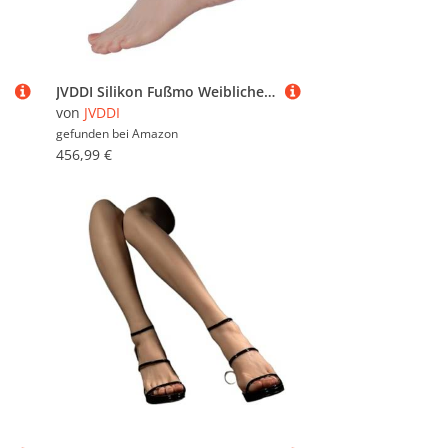
JVDDI Silikon Fußmo Weibliche Nagel Übungspuppe for Schuhe Socken Schmuck Display TG3400(All Bone,One Pair)
von
JVDDI
gefunden bei
Amazon
456,99 €