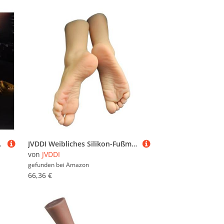
 TPE 4601(Toes bone,One pair of feet)
JVDDI Weibliches Silikon-Fußmo, Schaufensterpuppe, Strümpfe, Falten, Fuß, Zehen, fälschte Nalkunst, 1:1, 3815(Skin All Silicone,Left Foot)
von
JVDDI
gefunden bei
Amazon
66,36 €