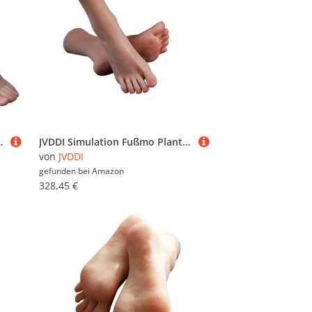
equisiten Füße Fetisch Z3723(Toes with Bone,Right Foot)
JVDDI Simulation Fußmo Plantarfalten Echtes Bein Display Nail Art Kostüm Requisiten Silikon TG3723(TGJ Toes No Bone,Right Foot)
von
JVDDI
gefunden bei
Amazon
328,45 €