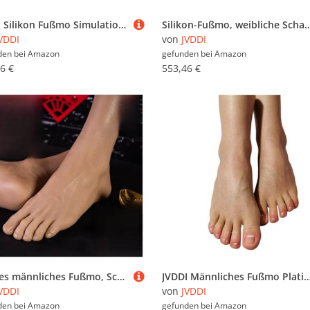
JVDDI Silikon Fußmo Simulation Plantarfalten Echtes Bein Lebensechte Anzeige Nail Art Kostüm Requisiten Füße Fetisch Z3723(All Silicone,Right Foot)
Silikon-Fußmo, weibliche Schaufensterpuppe, sichtbare Blutfäße, Füße, J-Version, Silikal, lebensgroße Nalkun
VDDI
von
JVDDI
den bei
Amazon
gefunden bei
Amazon
6 €
553,46 €
Großes männliches Fußmo, Schaufensterpuppe, künstliche Nägel, Gummi, Kunststofffüße, Dummy, menschliches Silikon, medizinische Schuhe, Shooting-Display-Requisiten, TPE 4601(Toes No Bone,Left foot)
JVDDI Männliches Fußmo Platin Silikon Schuhe Socken Pediküre Nail Art Skizze Malerei Massage Requisi
VDDI
von
JVDDI
den bei
Amazon
gefunden bei
Amazon