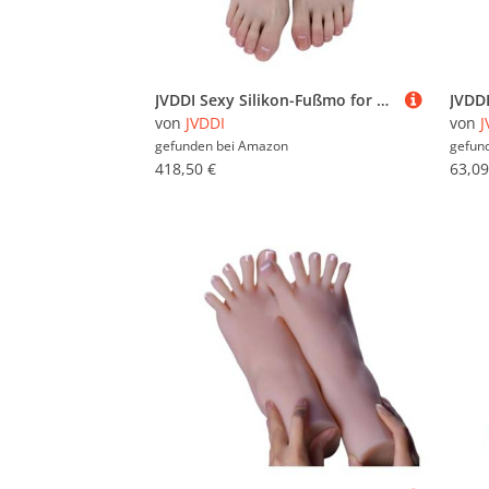
JVDDI Sexy Silikon-Fußmo for Erwachsene, weibliche Shooting-Requisiten, Fußfetisch-Simulation, flüssige weiche Sohlen, nackte Zehen, beheizbare Version TGJ36(Heatable Toes Bone,Left 1pcs)
von
JVDDI
von
J
gefunden bei
Amazon
gefun
418,50 €
63,09