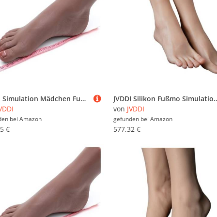
JVDDI Simulation Mädchen Fuß Modell Echte Haut Klon Nail Art Tattoo Bein Schießen Display Requisiten Medizinische Malerei Lehre Strümpfe ZH3301(ZHJ Toes No Bone,Left Foot)
JVDDI Silikon Fußmo Simulation Plantarfalten Echtes Bein Lebensechte Anzeige Nail Art Kostüm R
VDDI
von
JVDDI
den bei
Amazon
gefunden bei
Amazon
5 €
577,32 €