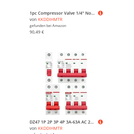
1pc Compressor Valve 1/4" Normally Closed Pneumatic Aluminum Solenoid Valves 12V 24V 110V 220V Voltage for Air Water Oil(12MM-12MM Barb,AC110V)(12mm-12mm Barb,AC110V)
von
KKDDIHMTR
gefunden bei
Amazon
90,49 €
DZ47 1P 2P 3P 4P 3A-63A AC 230V 400V C Type Mini Circuit Breaker Short Overload Protector Din Rail Mount Breaking Capacity(1P,25A)
von
KKDDIHMTR