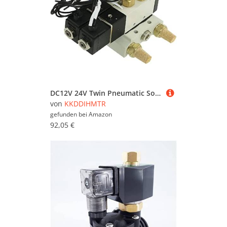
DC12V 24V Twin Pneumatic Solenoid Valve 4V110-06 Electromagnetic Valve Muffler Quick Fitting Base Set AC110v 220v Useful(10mm Fittings,DC12V)
von
KKDDIHMTR
gefunden bei
Amazon
92,05 €