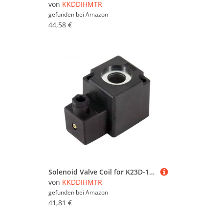
von
KKDDIHMTR
gefunden bei
Amazon
44,58 €
Solenoid Valve Coil for K23D-1.2AC220V DC24V Inner BORE 14.5 * 41(K23D-3,AC220V)(K23d-2,AC220V)
von
KKDDIHMTR
gefunden bei
Amazon
41,81 €