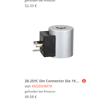
gefunden bei
Amazon
52,33 €
Z8-25YC Din Connector Dia 19.2mm DC 12V 24V 25N Force Hydraulic Solenoid Directional valves Solenoid Coil(OneColor)(DC12V)
von
KKDDIHMTR
gefunden bei
Amazon
49,58 €