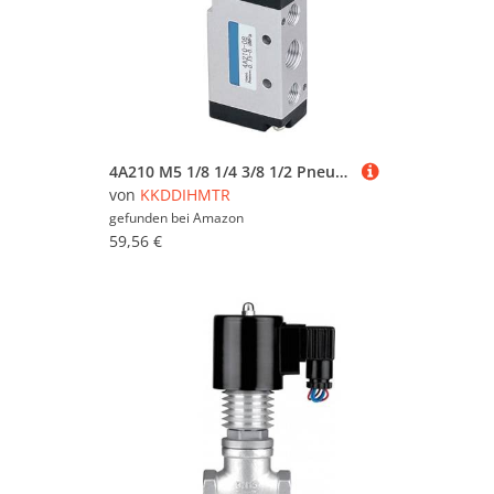
4A210 M5 1/8 1/4 3/8 1/2 Pneumatic Control Valve Pneumatic Air Valve 4V Series Design(4A420 15 G1-2 2-5Way)(4A110 06 G1-8 2-5Way)
von
KKDDIHMTR
gefunden bei
Amazon
59,56 €