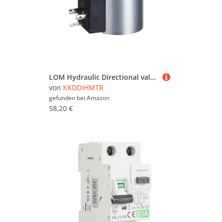
LOM Hydraulic Directional valves Coil Dia 23.2 mm Height 50.5 mm DC 12V 24V RAC110V 220V Solenoid Coil(DIN43650,RAC 110V)(Deutsch,DC12V)
von
KKDDIHMTR
gefunden bei
Amazon
58,20 €