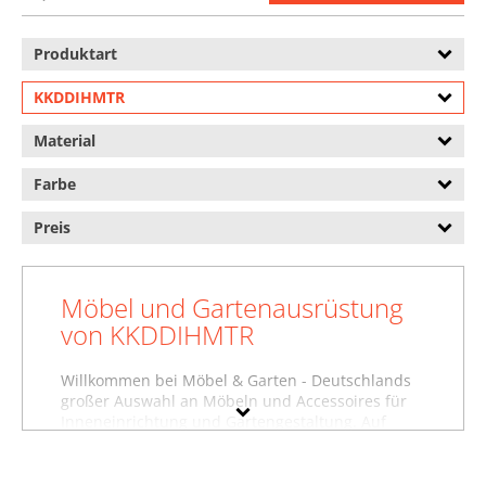
Produktart
KKDDIHMTR
Material
Farbe
Preis
Möbel und Gartenausrüstung
von KKDDIHMTR
Willkommen bei Möbel & Garten - Deutschlands
großer Auswahl an Möbeln und Accessoires für
Inneneinrichtung und Gartengestaltung. Auf
dieser Seite finden Sie Baumarktartikel und
weitere Produkte von KKDDIHMTR. Wollen Sie
sich inspirieren lassen und stöbern, oder suchen