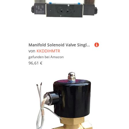
Manifold Solenoid Valve Single Double Coil 4M210 4M220 4M230 4M310 4M320 4M330 4M410 4M420 4M430 Pneumatic Valve(AC220V,4M410 15 G1-2 2-5Way)(Onecolor,4M330C 10G3-8 3-5Way)
von
KKDDIHMTR
gefunden bei
Amazon
96,61 €