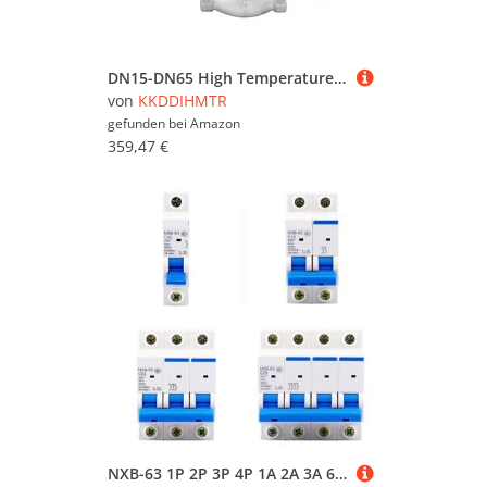
DN15-DN65 High Temperature Solenoid Valve with Piston AC220V 110V Normally Closed Solenoid Valve for Steam, Liquid, Water(BSP-220V,DN20)(G-220v,DN15)
von
KKDDIHMTR
gefunden bei
Amazon
359,47 €
NXB-63 1P 2P 3P 4P 1A 2A 3A 6A 10A 16A 20A 25A 32A 40A 63A Miniature Circuit Breaker House MCB with Indication DZ47(1P,6A)