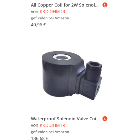
All Copper Coil for 2W Solenoid Valve Water Valve 1/4" 3/8" 1/2" 3/4" 1" 1-1/4' 1-1/2" 2"(B Type,OneColor)(C Type,Onecolor)
von
KKDDIHMTR
gefunden bei
Amazon
40,96 €
Waterproof Solenoid Valve Coil Inner Diameter 20mm Height 56mm with Energy-Saving Module AC24V/36V/110V/220V/380V DC12V/24V(AC220V,Normal Type)(Ac24v,Normal Type)
von
KKDDIHMTR
gefunden bei
Amazon
136,68 €