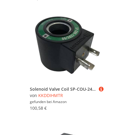
Solenoid Valve Coil SP-COU-24DC/80 SP-COU-12DC/80 Inner Diameter 18mm High 39mm(SP-COU-24DC-80)(Sp-cou-12dc-80)
von
KKDDIHMTR
gefunden bei
Amazon
100,58 €