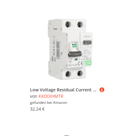
Low Voltage Residual Current Circuit Breaker A Type 30mA 2P(1P+N) Short Current Leakage Protection RCD EKL13(16a)
von
KKDDIHMTR
gefunden bei
Amazon
32,24 €