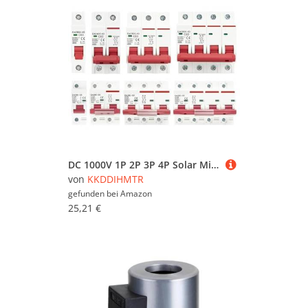
Sie etwas ganz bestimmtes? Vielleicht finden Sie
es in einer unserer Möbelfachabteilungen, zum
Beispiel im Bereich
Baumarktartikel von
KKDDIHMTR
. Nutzen Sie auch die Filter auf dieser
Seite, um gezielt nach Produkten in bestimmten
Farben, Preisbereichen oder nach reduzierten
Möbeln zu suchen. Stöbern Sie in aller Ruhe und
lassen Sie sich inspirieren - wir wünschen Ihnen
viel Spaß dabei!
DC 1000V 1P 2P 3P 4P Solar Mini Circuit Breaker Overload Protection Switch6A~63A/80A 100A 125A for Photovoltaic System(DC 1P,20A)
von
KKDDIHMTR
gefunden bei
Amazon
25,21 €