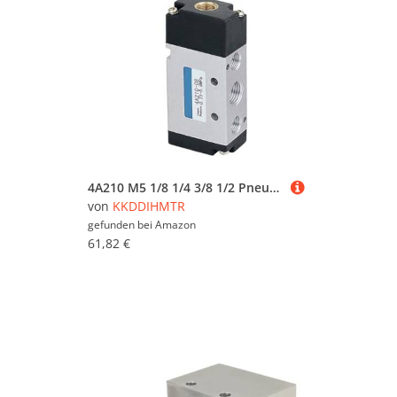
4A210 M5 1/8 1/4 3/8 1/2 Pneumatic Control Valve Pneumatic Air Valve 4V Series Design(4A420 15 G1-2 2-5Way)(4A210 08 G1-4 2-5Way)
von
KKDDIHMTR
gefunden bei
Amazon
61,82 €