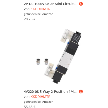
2P DC 1000V Solar Mini Circuit Breaker 3A 6A 10A 16A 20A 25A 32A 40A 50A 63A DC PV System(63A)
von
KKDDIHMTR
gefunden bei
Amazon
28,25 €
4V220-08 5-Way 2-Position 1/4" Pneumatic Solenoid Valve DC12V DC24V AC110V AC220V with 4mm 6mm 8mm 10mm 12mm Connector(With-4mm-Fitting,AC110V)(With-8mm-fitting,AC110V)
von
KKDDIHMTR
gefunden bei
Amazon
55,63 €