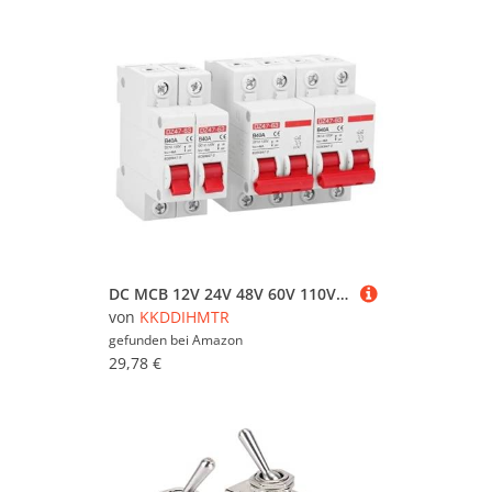
DC MCB 12V 24V 48V 60V 110V Circuit Breaker Battery Protect Switch Positive Negative Short Circuit 2P 10A 20A 50A 100A 125A 150A(2P,6A)
von
KKDDIHMTR
gefunden bei
Amazon
29,78 €