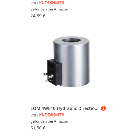
von
KKDDIHMTR
gefunden bei
Amazon
24,39 €
LOM 4WE10 Hydraulic Directional valves Coil Dia 31.6 mm Height 75 mm DC 12V 24V RAC110V 220V Solenoid Coil(Terminal Box,OneColor)(Terminal Box,RAC 220V)
von
KKDDIHMTR
gefunden bei
Amazon
61,30 €