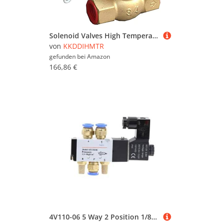
Solenoid Valves High Temperature 2way Water Steam Solenoid Valve Hot Water 1 Inch Orifice 22mm Normal Close Brass Valve Useful (Size : 24V)(24V)
von
KKDDIHMTR
gefunden bei
Amazon
166,86 €
4V110-06 5 Way 2 Position 1/8" Pneumatic Solenoid Valve DC 24V DC 12V AC 110V AC220V with 4mm 6mm 8mm Fitting(With-4mm-Fitting,AC220V)(With-6mm-fitting,AC220V)