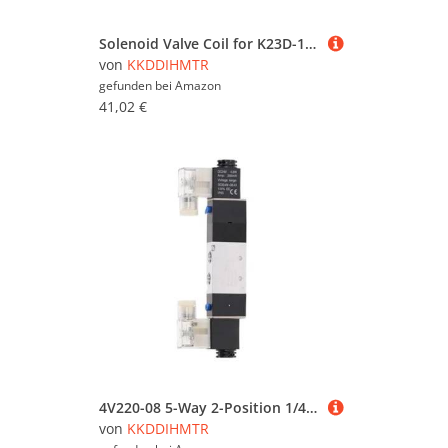
Solenoid Valve Coil for K23D-1.2AC220V DC24V Inner BORE 14.5 * 41(K23D-3,AC220V)(K23d-1.2,Onecolor)
von
KKDDIHMTR
gefunden bei
Amazon
41,02 €
4V220-08 5-Way 2-Position 1/4" Pneumatic Solenoid Valve DC12V DC24V AC110V AC220V with 4mm 6mm 8mm 10mm 12mm Connector(With-4mm-Fitting,AC110V)(4v220-08,AC220V)
von
KKDDIHMTR