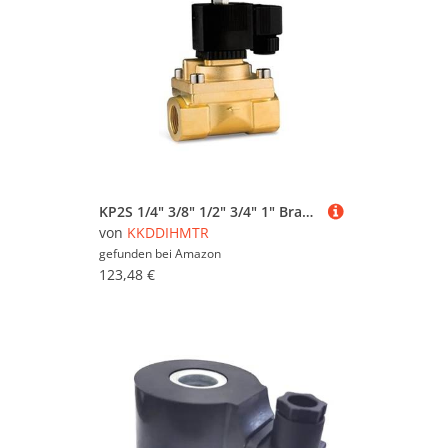
KP2S 1/4" 3/8" 1/2" 3/4" 1" Brass Pilot Piston Solenoid Valve DC12V DC24V AC220V 110V Normally Closed Solenoid Valve(G-12v,DN8)(G-24v,DN15)
von
KKDDIHMTR
gefunden bei
Amazon
123,48 €