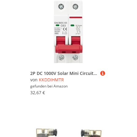
2P DC 1000V Solar Mini Circuit Breaker Overload Protection Switch 6A 10A 16A 20A 25A 32A 40A 50A 63A DC1000V Photovoltaic PV(63A)
von
KKDDIHMTR
gefunden bei
Amazon
32,67 €