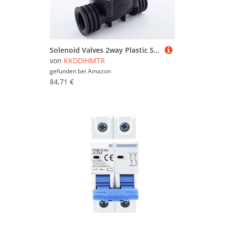
Solenoid Valves 2way Plastic Solenoid Valve 1/2 3/4 1 Inch Orifice 15/20/25mm Water Valve 10bar 220V N/O Useful (Color : Epdm, Size : 1Inch)(Nbr,3/4Inch)
von
KKDDIHMTR
gefunden bei
Amazon
84,71 €