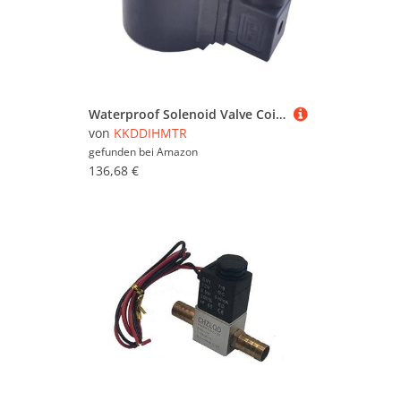
Waterproof Solenoid Valve Coil Inner Diameter 20mm Height 56mm with Energy-Saving Module AC24V/36V/110V/220V/380V DC12V/24V(AC220V,Normal Type)(Ac110v,Normal Type)
von
KKDDIHMTR
gefunden bei
Amazon
136,68 €