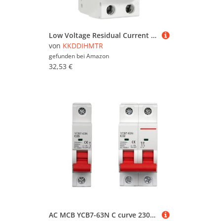
Low Voltage Residual Current Circuit Breaker A Type 30mA 2P(1P+N) Short Current Leakage Protection RCD EKL13(50A)
von
KKDDIHMTR
gefunden bei
Amazon
32,53 €
AC MCB YCB7-63N C curve 230/400V~ 50HZ/60HZ Mini Circuit breaker 1P 2P 3P 4P 3A 6A 10A 16A 20A 25A 32A 40A 50A 63(1,25A)