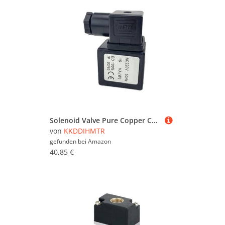
Solenoid Valve Pure Copper Coil for Best-Nr.0200 1.6(AC220V)(Ac380v)
von
KKDDIHMTR
gefunden bei
Amazon
40,85 €