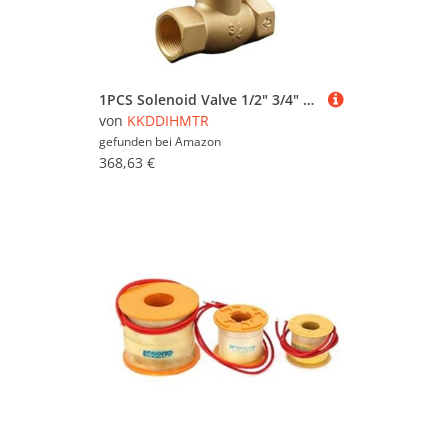
1PCS Solenoid Valve 1/2" 3/4" 1" Water Valve Normally Closed DC24V AC220V high Temperature Suitable for steam Liquid or Gas(OneColor,0.75 Inch)(Ac220v,1.25 Inch)
von
KKDDIHMTR
gefunden bei
Amazon
368,63 €