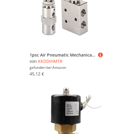
1psc Air Pneumatic Mechanical Valve Toggle Button Switch TAC2-41V 31V 41P 31P 41PP TAC-4V 4P 3P 3V TV-3S(TAC-4PP)(Tac2-41p)
von
KKDDIHMTR
gefunden bei
Amazon
45,12 €