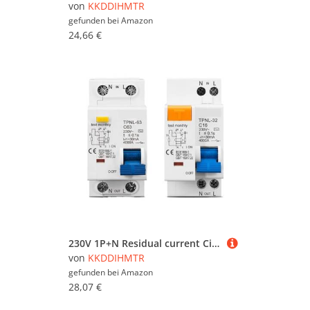
von
KKDDIHMTR
gefunden bei
Amazon
24,66 €
230V 1P+N Residual current Circuit breaker with over and short current Leakage protection(TPNL 16A)
von
KKDDIHMTR
gefunden bei
Amazon
28,07 €