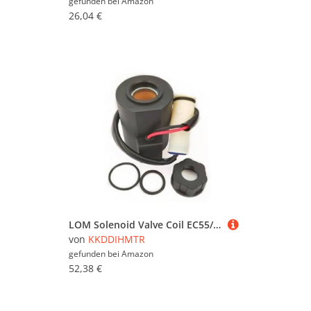
gefunden bei
Amazon
26,04 €
LOM Solenoid Valve Coil EC55/66 EC210/240/290B Pilot Safety Rotary Lock Solenoid Valve Coil DC12V DC24V(DC12V)(Dc12v)
von
KKDDIHMTR
gefunden bei
Amazon
52,38 €