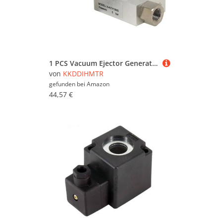
1 PCS Vacuum Ejector Generator Air Exhaust Ejector Pneumatic ACV CV-10 15 20 Valve Negative Control Valve wyrzutnik prozniowy(CV-15HS)(Cv-10hs)
von
KKDDIHMTR
gefunden bei
Amazon
44,57 €