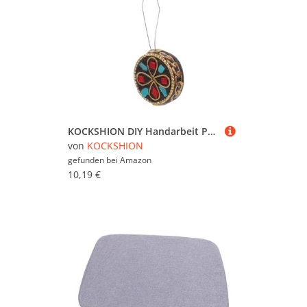
KOCKSHION DIY Handarbeit Perlen Durchziehwerkzeug Vintage Rundperlen Fädelhilfe für Schmuckherstellung Einfache Anwendung für Ketten Armbänder
von
KOCKSHION
gefunden bei
Amazon
10,19 €