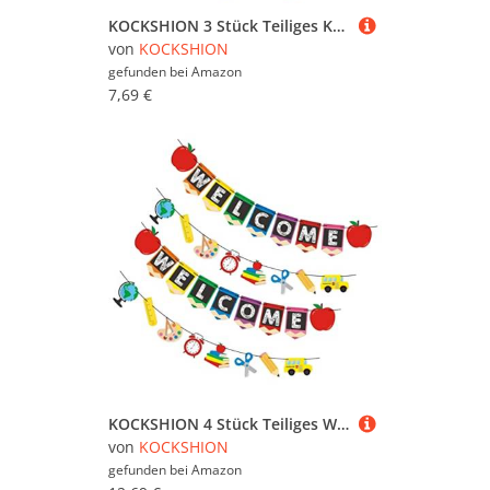
KOCKSHION 3 Stück Teiliges Kettenverlängerungsset für Handtaschen Praktischer DIY Taschengurt Extender für Umhängetaschen Geldbörsen und Clutches Schwarz Rot und Weiß
von
KOCKSHION
gefunden bei
Amazon
7,69 €
KOCKSHION 4 Stück Teiliges Welcome Banner für Schulanfang und Klassenraumdekoration Leuchtende Farben Klare Schriftzüge für Back To School Party und Fotohintergrund Langlebig und Festlich
von
KOCKSHION
gefunden bei
Amazon