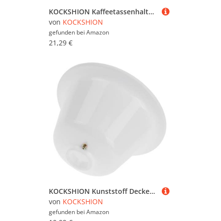
KOCKSHION Kaffeetassenhalter Aus Eisen Tassenbaum Für Theke Tassenregal Für Küche Leicht Zu Reinigen Praktische Aufbewahrung Für Tassen Und Teetassen
von
KOCKSHION
gefunden bei
Amazon
21,29 €
KOCKSHION Kunststoff Deckenventilator Baldachin Abdeckhaube Langlebig aus Kunststoff und Einfach zu Montieren Platzsparend Geeignet als Ersatzteil für Deckenventilator Zubehör Weiß
von
KOCKSHION
gefunden bei
Amazon