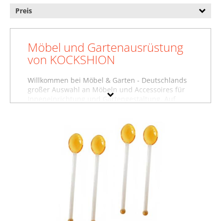
Preis
Möbel und Gartenausrüstung
von KOCKSHION
Willkommen bei Möbel & Garten - Deutschlands
großer Auswahl an Möbeln und Accessoires für
Inneneinrichtung und Gartengestaltung. Auf
dieser Seite finden Sie Baumarktartikel, Betten
und weitere Produkte von KOCKSHION. Wollen
Sie sich inspirieren lassen und stöbern, oder
suchen Sie etwas ganz bestimmtes? Vielleicht
finden Sie es in einer unserer
Möbelfachabteilungen, zum Beispiel im Bereich
Baumarktartikel von KOCKSHION
, unter
Betten
von KOCKSHION
oder in der Abteilung für
Garderoben von KOCKSHION
. Nutzen Sie auch
die Filter auf dieser Seite, um gezielt nach
Produkten in bestimmten Farben, Preisbereichen
oder nach reduzierten Möbeln zu suchen.
Stöbern Sie in aller Ruhe und lassen Sie sich