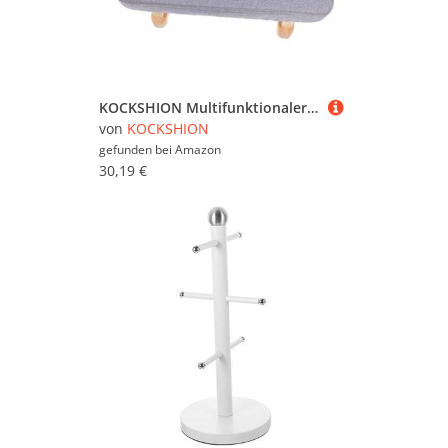
KOCKSHION Multifunktionaler Yoga Hocker aus Holz Kompakt Gepolstert für Meditation Fußstütze für Wohnzimmer und Home Office
von
KOCKSHION
gefunden bei
Amazon
30,19 €