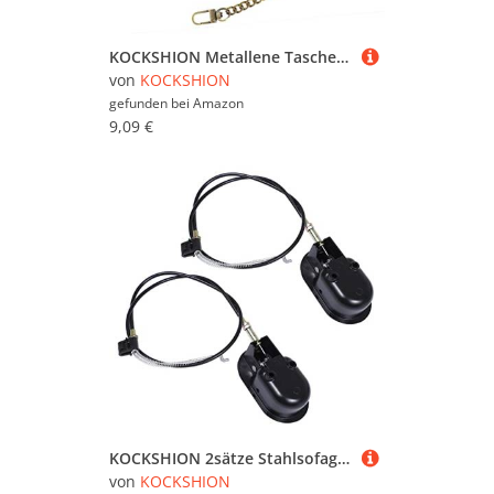
KOCKSHION Metallene Taschenkette Kreuzbody Kettenriemen Handtaschen Chain Strap Mit Zwei Schnallen Für DIY Taschen Praktisches Zubehör Für Handtaschen Und Schultertaschen
von
KOCKSHION
gefunden bei
Amazon
9,09 €
KOCKSHION 2sätze Stahlsofagriff Stahlhebelgriff Stahlstuhlgriff Ersatzteile Pull Griff Mit Kabel Release Griff Für Relaxsessel
von
KOCKSHION