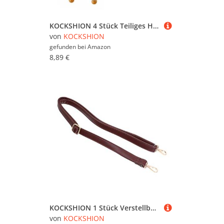
inspirieren - wir wünschen Ihnen viel Spaß dabei!
KOCKSHION 4 Stück Teiliges Hitzebeständiger Glas Kaffeelöffel mit Langem Stiel Klarer Dessertlöffel für Kaffee Espresso Gewürze und Vielseitige Verwendung Zuhause
von
KOCKSHION
gefunden bei
Amazon
8,89 €
KOCKSHION 1 Stück Verstellbarer PU Leder Schultergurt mit Karabinern für Handtaschen und Umhängetaschen Perfekter Ersatzriemen Kaffee für DIY Taschenaccessoires
von
KOCKSHION