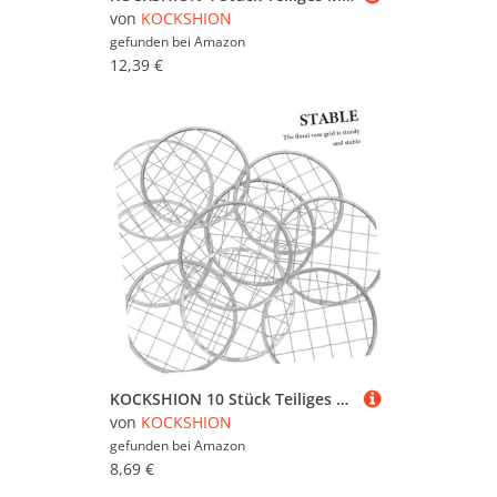
von
KOCKSHION
gefunden bei
Amazon
12,39 €
KOCKSHION 10 Stück Teiliges Mason Jar Blumen Gitter aus Robustem Eisen Wiederverwendbares Blumengitter für Einmachgläser und Vasen Stabiler Blumenhalter mit Praktischer Netzstruktur Passend
von
KOCKSHION
gefunden bei
Amazon
8,69 €