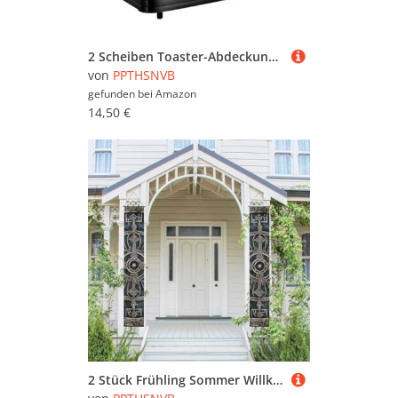
2 Scheiben Toaster-Abdeckung mit Taschen und Griff oben, kleine Brotbackmaschinen-Abdeckungen, Gemüse, Obst, Küche, kleine Geräte, waschbar, universelle Ofenabdeckungen
von
PPTHSNVB
gefunden bei
Amazon
14,50 €
2 Stück Frühling Sommer Willkommen Veranda Banner hängende Flagge Veranda Schild für Haustür Wand Veranda Banner Helm der Ehrfurcht Willkommen Tür hängende Banner Wand Hintergrund Urlaub Dekoration