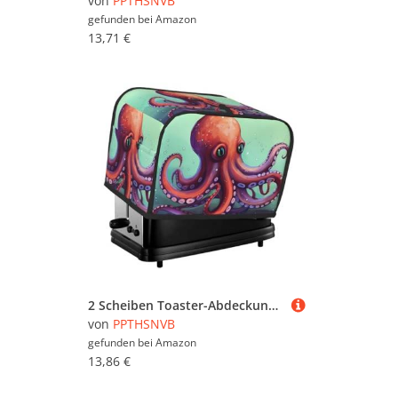
von
PPTHSNVB
gefunden bei
Amazon
13,71 €
2 Scheiben Toaster-Abdeckung mit Taschen und Griff oben, kleine Brotbackmaschinen-Abdeckungen, niedlicher Oktopus, Küche, kleine Geräte, waschbar, universelle Ofenabdeckungen
von
PPTHSNVB
gefunden bei
Amazon
13,86 €