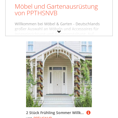
Möbel und Gartenausrüstung
von PPTHSNVB
Willkommen bei Möbel & Garten - Deutschlands
großer Auswahl an Möbeln und Accessoires für
Inneneinrichtung und Gartengestaltung. Auf
dieser Seite finden Sie Baumarktartikel,
Gartenausstattung und weitere Produkte von
PPTHSNVB. Wollen Sie sich inspirieren lassen und
stöbern, oder suchen Sie etwas ganz bestimmtes?
Vielleicht finden Sie es in einer unserer
Möbelfachabteilungen, zum Beispiel im Bereich
Baumarktartikel von PPTHSNVB
, unter
Gartenausstattung von PPTHSNVB
oder in der
Abteilung für
Küchenausstattung von PPTHSNVB
.
Nutzen Sie auch die Filter auf dieser Seite, um
gezielt nach Produkten in bestimmten Farben,
Preisbereichen oder nach reduzierten Möbeln zu
suchen. Stöbern Sie in aller Ruhe und lassen Sie
sich inspirieren - wir wünschen Ihnen viel Spaß
dabei!
2 Stück Frühling Sommer Willkommen Veranda Banner hängende Flagge Veranda Schild für Haustür Wand Veranda Banner Hühner und Bauernhof Willkommen Tür hängende Banner Wand Hintergrund Urlaub Dekoration