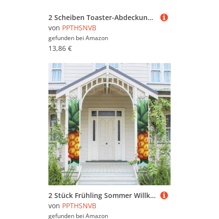
2 Scheiben Toaster-Abdeckung mit Taschen und Griff oben, kleine Brotbackmaschinen-Abdeckungen, Baum, palästinensische Flagge, Küche, kleine Geräte, waschbar, universelle Ofenabdeckungen
von
PPTHSNVB
gefunden bei
Amazon
13,86 €
2 Stück Frühling Sommer Willkommen Veranda Banner Hängende Flagge Veranda Schild für Haustür Wand Veranda Banner Tropische Ananas Willkommen Tür Hängende Banner Wand Hintergrund Urlaub Dekoration
von
PPTHSNVB
gefunden bei
Amazon