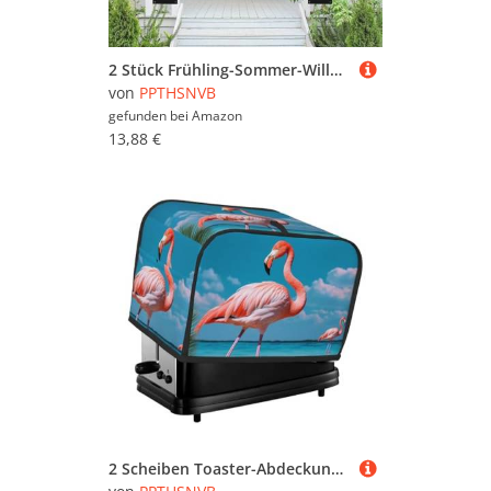
2 Stück Frühling-Sommer-Willkommensbanner zum Aufhängen, Flagge, Veranda-Schild für Haustür, Wand, Veranda, Banner, Schwarz und Gold, Luftballons, Willkommens-Tür-Banner, Wandhintergrund
von
PPTHSNVB
gefunden bei
Amazon
13,88 €
2 Scheiben Toaster-Abdeckung mit Taschen und Griff oben, kleine Brotbackmaschinen-Abdeckungen, Flamingo im Wasser, Küche, kleine Geräte, waschbar, universelle Ofenabdeckungen