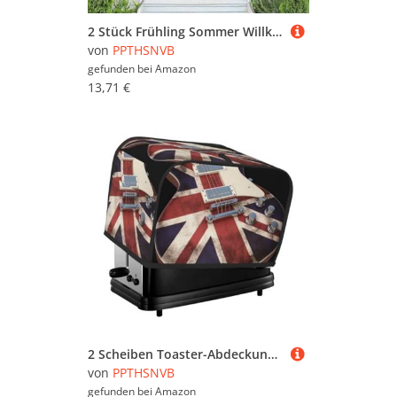
2 Stück Frühling Sommer Willkommen Veranda Banner hängende Flagge Veranda Schild für Haustür Wand Veranda Banner Deutscher Schäferhund Willkommen Tür hängende Banner Wand Hintergrund Urlaub Dekoration
von
PPTHSNVB
gefunden bei
Amazon
13,71 €
2 Scheiben Toaster-Abdeckung mit Taschen und Griff oben, kleine Brotbackmaschinen-Abdeckungen, Gitarre, britische Flagge, Küche, kleine Geräte, waschbar, universelle Ofenabdeckungen
von
PPTHSNVB
gefunden bei
Amazon