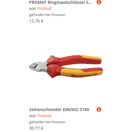
PROMAT Ringmaulschlüssel SW 17mm L. 254mm Form A ext. lang CV-Stahl PROMAT, SW 17 mm Länge 254 mm, Form A extra lang
von
Promat
gefunden bei
Amazon
12,76 €
Seitenschneider DIN/ISO 5749
von
Promat
gefunden bei
Amazon
30,77 €