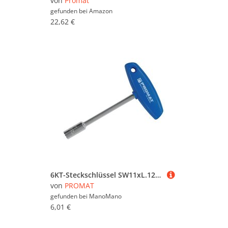
von
Promat
gefunden bei
Amazon
22,62 €
6KT-Steckschlüssel SW11xL.125mm m.Quergriff Promat
von
PROMAT
gefunden bei
ManoMano
6,01 €