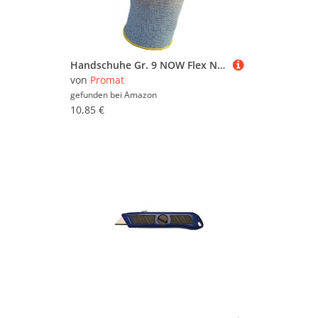
Produkten in bestimmten Farben, Preisbereichen
oder nach reduzierten Möbeln zu suchen.
Stöbern Sie in aller Ruhe und lassen Sie sich
inspirieren - wir wünschen Ihnen viel Spaß dabei!
Handschuhe Gr. 9 NOW Flex Nylonstrickhan m. Nitrilbesch. schwarz ohne Noppen
von
Promat
gefunden bei
Amazon
10,85 €