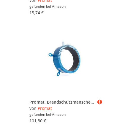
von
Promat
gefunden bei
Amazon
15,74 €
Promat, Brandschutzmanschette PROMASTOP®-FC6/110 (50044), Edelstahl, blau
von
Promat
gefunden bei
Amazon
101,80 €