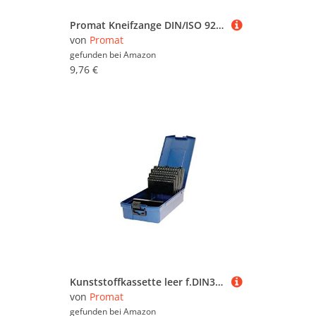
Promat Kneifzange DIN/ISO 9243 160 mm schwarz lackiert
von
Promat
gefunden bei
Amazon
9,76 €
Kunststoffkassette leer f.DIN338 f.D.1-5,9mm 0,1mm steigend
von
Promat
gefunden bei
Amazon