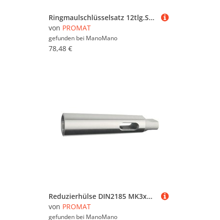
Ringmaulschlüsselsatz 12tlg.SW 10-32mm Form A CV-Stahl PROMAT
von
PROMAT
gefunden bei
ManoMano
78,48 €
Reduzierhülse DIN2185 MK3xMK2 gehärtet u.geschliffen
von
PROMAT
gefunden bei
ManoMano