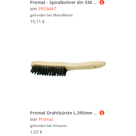
Promat - Spiralbohrer din 338 Typ w Nenn-Ø 12 mm hss profilgeschliffen Zylinderschaft
von
PROMAT
gefunden bei
ManoMano
15,11 €
Promat Drahtbürste L.295mm Gussstahl 0,35mm 2-reihig
von
Promat
gefunden bei
Amazon
1,07 €