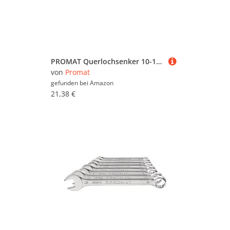
PROMAT Querlochsenker 10-15mm 90Grad HSS-Co PROMAT, 10-15 mm, 90 Ã‚° HSS-Co
von
Promat
gefunden bei
Amazon
21,38 €