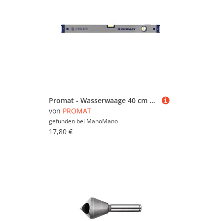
Promat - Wasserwaage 40 cm Aluminium silber Spiegellibelle max. ±0,5 mm/m
von
PROMAT
gefunden bei
ManoMano
17,80 €