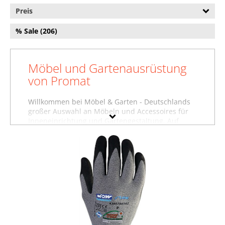
Preis
% Sale (206)
Möbel und Gartenausrüstung
von Promat
Willkommen bei Möbel & Garten - Deutschlands
großer Auswahl an Möbeln und Accessoires für
Inneneinrichtung und Gartengestaltung. Auf
dieser Seite finden Sie Baumarktartikel,
Garderoben und weitere Produkte von Promat.
Wollen Sie sich inspirieren lassen und stöbern,
oder suchen Sie etwas ganz bestimmtes?
Vielleicht finden Sie es in einer unserer
Möbelfachabteilungen, zum Beispiel im Bereich
Baumarktartikel von Promat
, unter
Garderoben
von Promat
oder in der Abteilung für
Gartenausstattung von Promat
. Nutzen Sie auch
die Filter auf dieser Seite, um gezielt nach