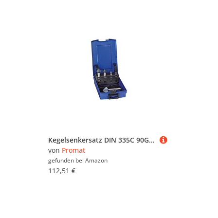
Kegelsenkersatz DIN 335C 90Grad 6,3-25,0mm HSS Nano 5-tlg.Ku.-Kass.PROMAT
von
Promat
gefunden bei
Amazon
112,51 €