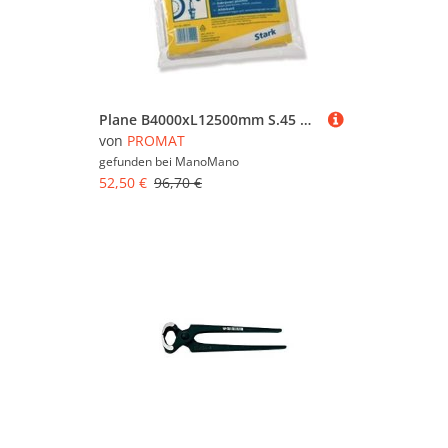
Plane B4000xL12500mm S.45 µm
von
PROMAT
gefunden bei
ManoMano
52,50 €
96,70 €