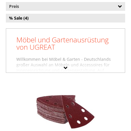
Preis
% Sale (4)
Möbel und Gartenausrüstung
von UGREAT
Willkommen bei Möbel & Garten - Deutschlands
großer Auswahl an Möbeln und Accessoires für
Inneneinrichtung und Gartengestaltung. Auf
dieser Seite finden Sie Baumarktartikel, Betten
und weitere Produkte von UGREAT. Wollen Sie
sich inspirieren lassen und stöbern, oder suchen
Sie etwas ganz bestimmtes? Vielleicht finden Sie
es in einer unserer Möbelfachabteilungen, zum
Beispiel im Bereich
Baumarktartikel von UGREAT
,
unter
Betten von UGREAT
oder in der Abteilung
für
Garderoben von UGREAT
. Nutzen Sie auch die
Filter auf dieser Seite, um gezielt nach Produkten
in bestimmten Farben, Preisbereichen oder nach