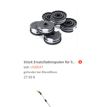
Stück Ersatzfadenspulen für lidl Parkside prta 20-Li A1, B2, C3, prt 550 A1, A3, prt 300 A1-2 x 4 m 1,6 mm Akku-Freischneider
von
UGREAT
gefunden bei
ManoMano
27,50 €