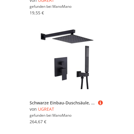
von
UGREAT
gefunden bei
ManoMano
19,55 €
Schwarze Einbau-Duschsäule, komplettes Einbau-Duschset mit 20 x 20 cm Duschkopf, Handbrause, Einbau-Duschset
von
UGREAT
gefunden bei
ManoMano
264,67 €