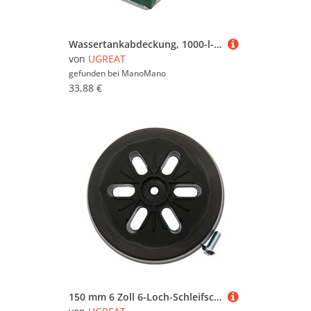
Wassertankabdeckung, 1000-l-IBC-Tankabdeckung, Wassertankabdeckung, staub- und wasserdichte Schutzhülle für Regenwassertank (120 x 100 x 116)
von
UGREAT
gefunden bei
ManoMano
33,88 €
150 mm 6 Zoll 6-Loch-Schleifscheibe für elektrischen Exzenterschleifer