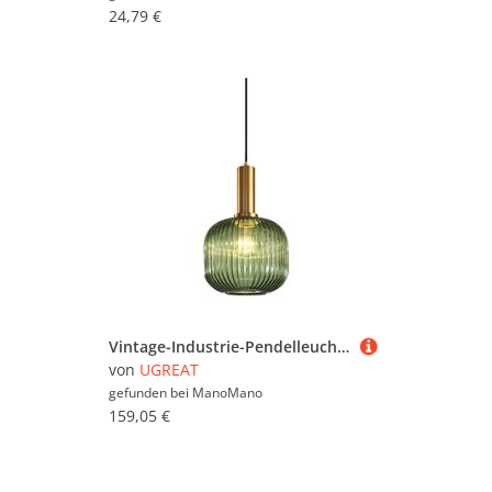
24,79 €
Vintage-Industrie-Pendelleuchte, moderne Hängeleuchte im Retro-Stil, Hängelampe, Glasschirm mit polierter Messinglampe [Energieklasse A++]
von
UGREAT
gefunden bei
ManoMano
159,05 €