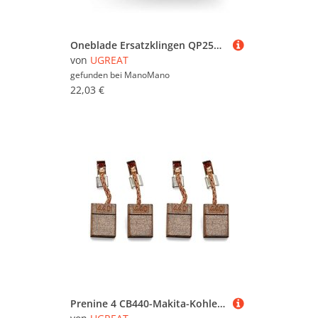
Oneblade Ersatzklingen QP2523 QP2530 QP6523 QP220, Badezimmerzubehör-Set, 2 Stück Ugreat
von
UGREAT
gefunden bei
ManoMano
22,03 €
Prenine 4 CB440-Makita-Kohlebürsten, Kohlebürsten für Makita CB-440 DF458Z DTD140 DTD146 DHP456 DHP458/482 DTW251 BHP451 BHP452 Bohrer, 13 x 10 x 3 mm