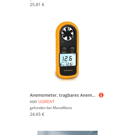
25,81 €
Anemometer, tragbares Anemometer, hochpräzises digitales Anemometer (±5 %) mit LCD-Hintergrundbeleuchtung, Handanemometer für den Außenbereich, HAVC,
von
UGREAT
gefunden bei
ManoMano
24,65 €