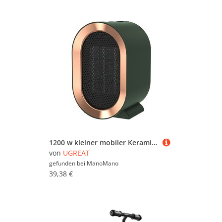
1200 w kleiner mobiler Keramik-Heizlüfter, energiesparend, Kühler für Badezimmer und Büro, tragbare Heizung mit Luftfilter – Grün, aafgvc
von
UGREAT
gefunden bei
ManoMano
39,38 €