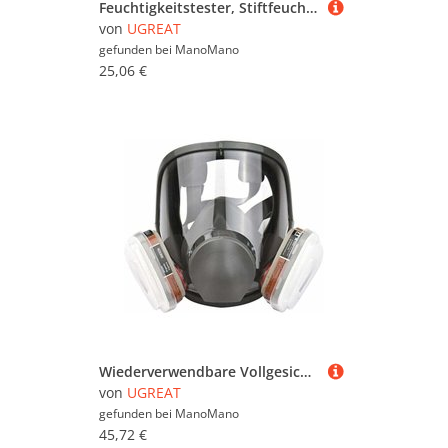
Feuchtigkeitstester, Stiftfeuchtigkeitsdetektor mit 3 Modi, LCD-Display mit grüner Hintergrundbeleuchtung, Schimmeldetektor für Holz und
von
UGREAT
gefunden bei
ManoMano
25,06 €
Wiederverwendbare Vollgesichts-Atemschutzmaske, 16-in-1-Antibeschlag-Gasmaske, Vollgesichts-Atemschutzmaske, Schutz vor Formaldehyd
von
UGREAT
gefunden bei
ManoMano
45,72 €