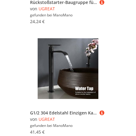
Rückstoßstarter-Baugruppe für Rasenmäher FC55 FS38 FS45 FS46 FS55 FC55 HL45 KM55 Seilzugstarter 4140 190 4009 Seilzugstarter mit Federrücklauf
von
UGREAT
gefunden bei
ManoMano
24,24 €
G1/2 304 Edelstahl Einzigen Kalten Wasserhahn Bad Waschbecken Wasserhahn Schwarz
von
UGREAT
gefunden bei
ManoMano
41,45 €