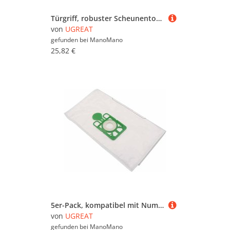
Türgriff, robuster Scheunentorgriff, 2 Stück, Schiebetürgriff, Schiebetürgriffe mit Rückplatte, Haltegriffgriffe aus Aluminiumlegierung für Möbel –
von
UGREAT
gefunden bei
ManoMano
25,82 €
5er-Pack, kompatibel mit Numatic NVM-1CH Staubsauger-Sammelzubehör, Staubbeutel, Vliesbeutel
von
UGREAT
gefunden bei
ManoMano