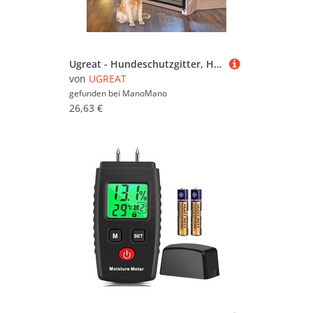
Ugreat - Hundeschutzgitter, Haustierzaun, Haustiergitter, einziehbare Haustierzäune für Treppen, Küche, tragbar, faltbar, überall installierbar,
von
UGREAT
gefunden bei
ManoMano
26,63 €