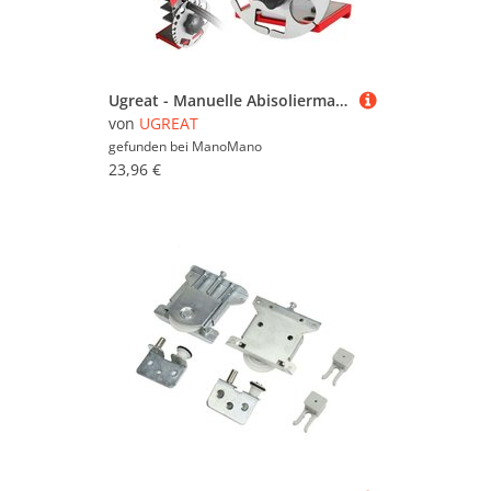
Ugreat - Manuelle Abisoliermaschine, manuelle Abisolierzange, Kupferabisolierer, tragbare Abisolierzange mit einstellbarer Tiefe und 10 Klingen
von
UGREAT
gefunden bei
ManoMano
23,96 €