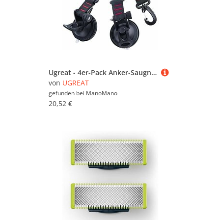
Ugreat - 4er-Pack Anker-Saugnapfe mit Saugnapf-Befestigung für Auto, Camping, Plane, Multifunktions-Saugnapf-Zubehör für Zelte als Auto-Seitenmarkise
von
UGREAT
gefunden bei
ManoMano
20,52 €