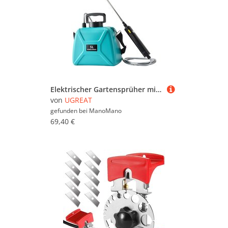
Elektrischer Gartensprüher mit 3 verstellbaren Düsen, USB wiederaufladbar, Pflanzenschutzsprüher für Garten, Jäten und Autowaschen (5 l grüner
von
UGREAT
gefunden bei
ManoMano
69,40 €