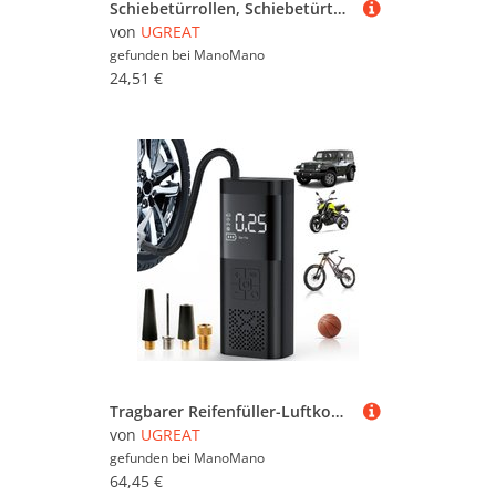
Schiebetürrollen, Schiebetürteile für Kleiderschranktüren, Räder, Rollen, Schrankschienenführungen, Schiebeschrankrollen, Tragkraft 20 kg
von
UGREAT
gefunden bei
ManoMano
24,51 €
Tragbarer Reifenfüller-Luftkompressor – 150 PSI und 6000 mAh leistungsstarker Reifenfüller, 3-mal schnelleres Aufpumpen, elektrische Luftpumpe mit
von
UGREAT
gefunden bei
ManoMano
64,45 €