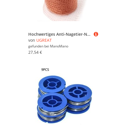
Hochwertiges Anti-Nagetier-Netz, 100 % Kupfer, Anti-Schnecke, Schnecke, Maus, Ratte, Vögel, Nematoden, Ferramol, gestricktes Kupfernetz für
von
UGREAT
gefunden bei
ManoMano
27,54 €