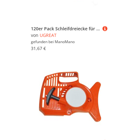
reduzierten Möbeln zu suchen. Stöbern Sie in
aller Ruhe und lassen Sie sich inspirieren - wir
wünschen Ihnen viel Spaß dabei!
120er Pack Schleifdreiecke für Deltaschleifer - 90 x 90 x 90 mm - 6 Löcher - Körnungen 40/60/80/120/180/240 (je 20 Stück) - Schleifpapier
von
UGREAT
gefunden bei
ManoMano
31,67 €