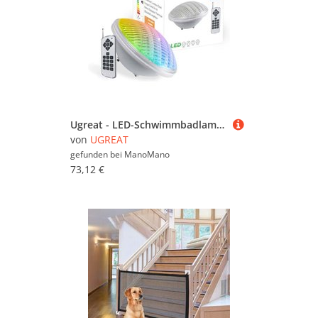
Ugreat - LED-Schwimmbadlampe PAR56 rgb Farbe 18W mit 441 LEDs LED-Schwimmbadlampe
von
UGREAT
gefunden bei
ManoMano
73,12 €