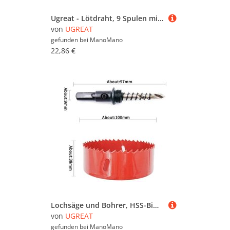
Ugreat - Lötdraht, 9 Spulen mit 0,8 mm Zinn-Lötdraht – intelligentes Design
von
UGREAT
gefunden bei
ManoMano
22,86 €
Lochsäge und Bohrer, HSS-Bimetall-Lochsäge mit Schaft für Holz und Metall – 100 mm
von
UGREAT
gefunden bei
ManoMano