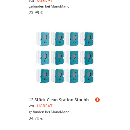
von
UGREAT
gefunden bei
ManoMano
23,99 €
12 Stück Clean Station Staubbeutel für Samsung Bespoke Jet VCA-ADB95,VS20A95923W, Staubsauger-Ersatzbeutel, Staubsaugerbeutel, Staubsaugerzubehör
von
UGREAT
gefunden bei
ManoMano
34,70 €