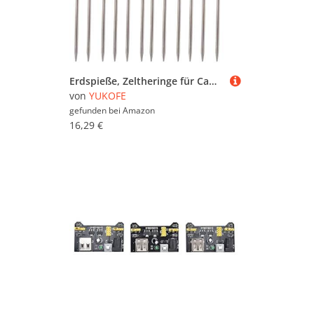
Erdspieße, Zeltheringe für Camping, Metallpfähle für Erddach, Sandpfähle, Edelstahl, ultraleicht, für Rucksackreisen, 70 mm, 12 Stück
von
YUKOFE
gefunden bei
Amazon
16,29 €