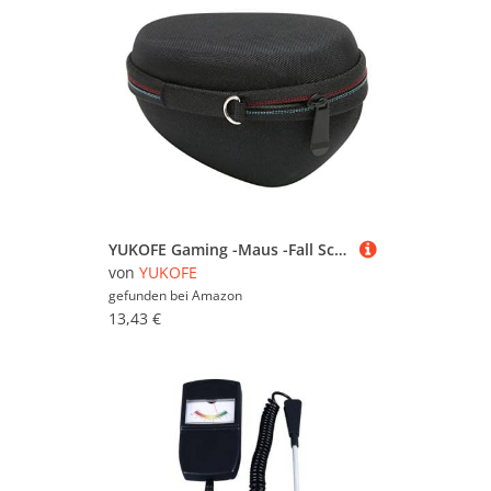
YUKOFE Gaming -Maus -Fall Schutz tragbarer Hart -Eva -Shell Schwarz Inner Grey für Lift vertikale ergonomische Maus
von
YUKOFE
gefunden bei
Amazon
13,43 €