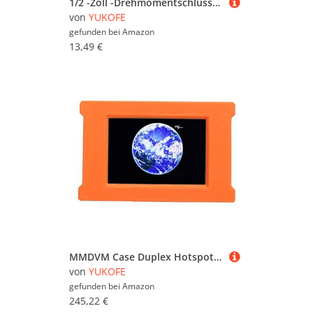
1/2 -Zoll -Drehmomentschlüsselwinkel -Gauge -Werkzeug, 360 ° Einstellbarer Antriebswinkel -Torsionsschlüssel Messen Sie das Auto -Gauge -Werkzeug für Autokennzüge
von
YUKOFE
gefunden bei
Amazon
13,49 €
MMDVM Case Duplex Hotspot Digital Sprachmodem DMR D Star YSF C4FM P25 NXDN POCSAG für Funkgeräte (Orange)
von
YUKOFE
gefunden bei
Amazon
245,22 €