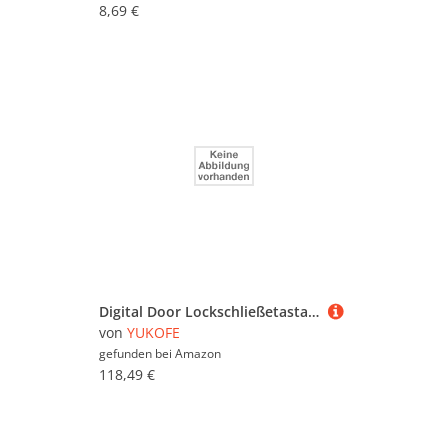
8,69 €
Digital Door Lockschließetastatur ohne Tastatur Smart Room Coded Schloss mit BT -Funktion Support iOS und Android
von
YUKOFE
gefunden bei
Amazon
118,49 €