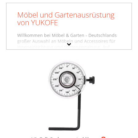
Möbel und Gartenausrüstung
von YUKOFE
Willkommen bei Möbel & Garten - Deutschlands
großer Auswahl an Möbeln und Accessoires für
Inneneinrichtung und Gartengestaltung. Auf
dieser Seite finden Sie Baumarktartikel,
Garderoben und weitere Produkte von YUKOFE.
Wollen Sie sich inspirieren lassen und stöbern,
oder suchen Sie etwas ganz bestimmtes?
Vielleicht finden Sie es in einer unserer
Möbelfachabteilungen, zum Beispiel im Bereich
Baumarktartikel von YUKOFE
, unter
Garderoben
von YUKOFE
oder in der Abteilung für
Gartenausstattung von YUKOFE
. Nutzen Sie auch
die Filter auf dieser Seite, um gezielt nach
Produkten in bestimmten Farben, Preisbereichen
oder nach reduzierten Möbeln zu suchen.
Stöbern Sie in aller Ruhe und lassen Sie sich
inspirieren - wir wünschen Ihnen viel Spaß dabei!