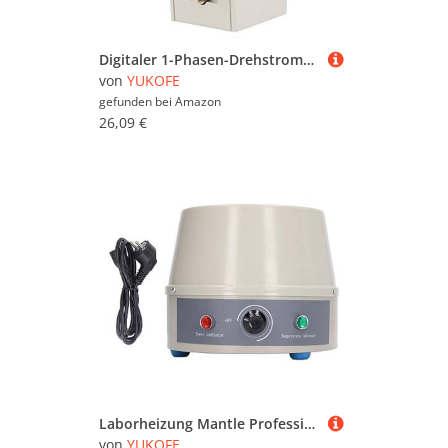
Digitaler 1-Phasen-Drehstromzähler 220V 10(40) A KWh-Meter DIN-Schiene Elektronischer Energiezähler
von
YUKOFE
gefunden bei
Amazon
26,09 €
Laborheizung Mantle Professional 500 ml elektrische Temperaturkonstante Heizheizheizung Hemisphärische Heizung für College -Laboratorien Petrochemische Pharmazeutika
von
YUKOFE