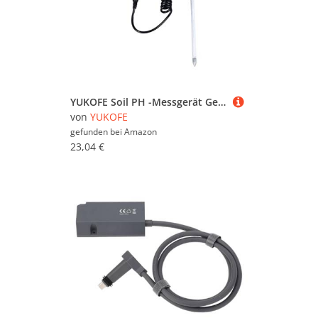
YUKOFE Soil PH -Messgerät Genauige Tests Weitweiter Reichweite Langlebiger Metallsondenzeigertyp für Gartengartenbau
von
YUKOFE
gefunden bei
Amazon
23,04 €