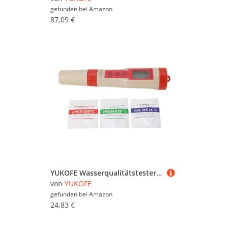
gefunden bei
Amazon
87,09 €
YUKOFE Wasserqualitätstester hoher Präzision 3 in 1 Ph -EC TDs Digitales Display für Poollaborhydrokultur im Gartenbau
von
YUKOFE
gefunden bei
Amazon
24,83 €