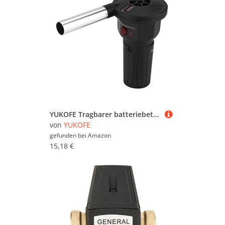
YUKOFE Tragbarer batteriebetriebener BBQ Lüfter Luftgebläse Easy Operation Quick Fire Start BBQ Camping Picknick Charcoal Grill Grill Barbecue
von
YUKOFE
gefunden bei
Amazon
15,18 €