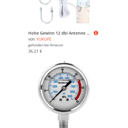
Hohe Gewinn 12 dbi Antenne SMA Männlich im Freien WiFi -Router LTE Modem 5G 4G LTE 3G für CDMA GSM Wireless Verizon Sprint Novatel Wireless
von
YUKOFE
gefunden bei
Amazon
36,21 €