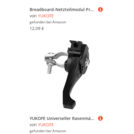
Breadboard-Netzteilmodul Praktische Prototyp-Karte DC 6.5-12V USB-Strom 3,3 V/5V Szene Elektronisch
von
YUKOFE
gefunden bei
Amazon
12,09 €
YUKOFE Universeller Rasenmäher -Drosselkleber Langlebiger Kontrollteil für Gartenversorgung
von
YUKOFE
gefunden bei
Amazon