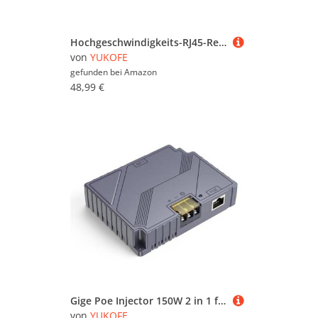
Hochgeschwindigkeits-RJ45-Rechteckschüssel-Satelliten-Internet-Adapter, Nahtlose Integration für Heimnetzwerk, 1 Gbit/s
von
YUKOFE
gefunden bei
Amazon
48,99 €
Gige Poe Injector 150W 2 in 1 für Gen 3 V3 Rechteckige Satelliten-Internet-Konvertierung Kit DC9-36V
von
YUKOFE