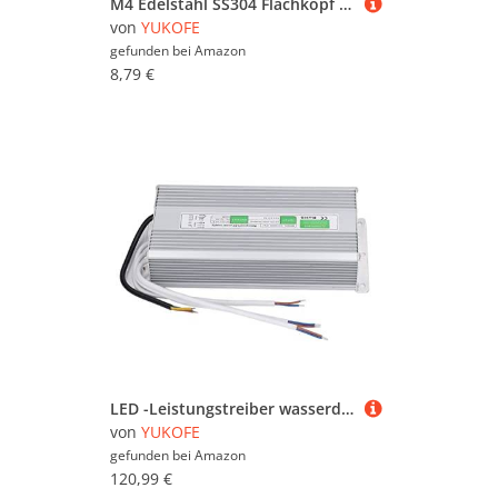
M4 Edelstahl SS304 Flachkopf Star Drive Maschine Schrauben Schrauben 50 Stück für Industrie bau Home Office Kommunikation geräte (M4×10)
von
YUKOFE
gefunden bei
Amazon
8,79 €
LED -Leistungstreiber wasserdichtes Aluminium -Shell -Transformator AC170-260V Eingang DC24V -Ausgang für Landschaftslichter Schwimmbäder [Outdoor]
von
YUKOFE
gefunden bei
Amazon
120,99 €