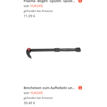
Plasma -Bogen -Spulen -Spulen -Set Electronic Flame Demonstration 48V DC
von
YUKOFE
gefunden bei
Amazon
71,09 €
Brecheisen zum Aufhebeln und Nageln, 45,7 cm, 180 Grad drehbarer Kopf, Brecheisen
von
YUKOFE
gefunden bei
Amazon
39,49 €