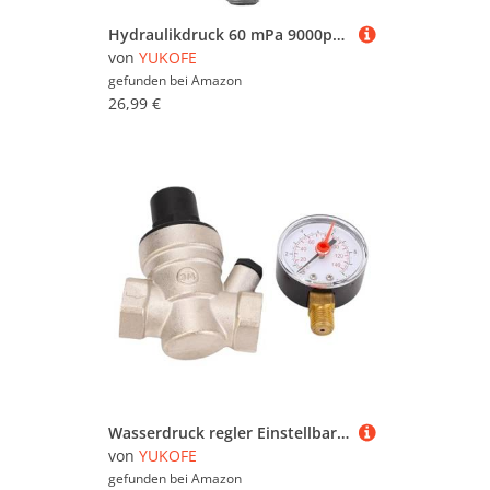
Hydraulikdruck 60 mPa 9000psi Basiseintrag Npt1/4 kreisförmiger Zifferblatt-fächerförmiger Zeiger Dual Skala Edelstahl Silber 1pc für den industriellen Gebrauch
von
YUKOFE
gefunden bei
Amazon
26,99 €
Wasserdruck regler Einstellbarer Griff Messing 0-140PSI RV Wasserdruck reduzierer mit Meter Edelstahl filter (DN20)
von
YUKOFE
gefunden bei
Amazon