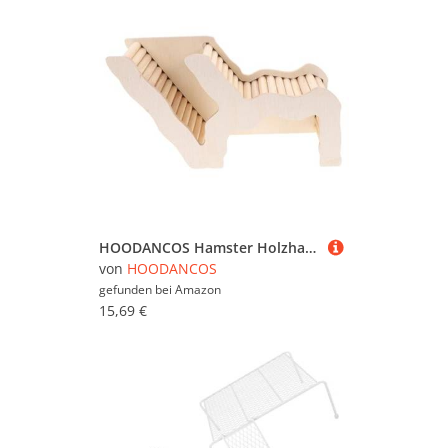
HOODANCOS Hamster Holzhaus Versteck mit Leiter Mehrzweck Schlafnest für Meerschweinchen und Goldhamster Käfigdekoration DIY Bemalbar Langlebig
von
HOODANCOS
gefunden bei
Amazon
15,69 €