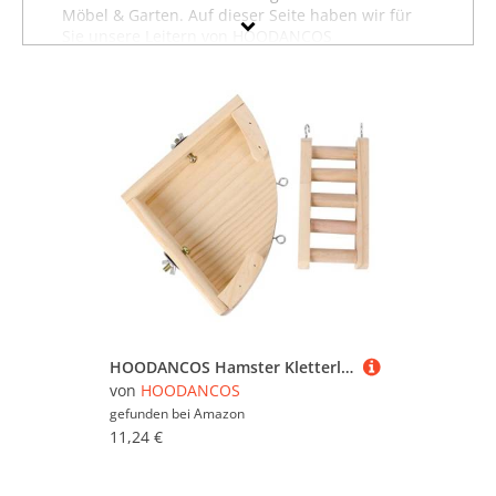
Möbel & Garten. Auf dieser Seite haben wir für
Sie unsere Leitern von HOODANCOS
zusammengestellt. Sollten Sie hier nicht finden,
was Sie suchen, dann schauen Sie sich auch
unsere anderen
Baumarktartikel von
HOODANCOS
an oder stöbern Sie in dem
gesamten Möbelsortiment sämtlicher Leitern.
Oder suchen Sie gezielt nach Möbeln von
HOODANCOS? Dann besuchen Sie unsere
Abteilung mit sämtlichen
Möbeln der Marke
HOODANCOS
. Mit Hilfe der Filter oben auf der
Seite können Sie auch gezielt Leitern von anderen
Marken ansehen und in bestimmten
Preiskategorien sowie nach reduzierten
Angeboten suchen. Lassen Sie sich inspirieren -
wir wünschen Ihnen viel Spaß dabei!
HOODANCOS Hamster Kletterleiter aus Echtem Holz Spielerische Kletterhilfe für Kleintiere Sichere Plattform mit Leiter Fördert Bewegung und Geschicklichkeit für Hamster und Kleine Nagetiere
von
HOODANCOS
gefunden bei
Amazon
11,24 €