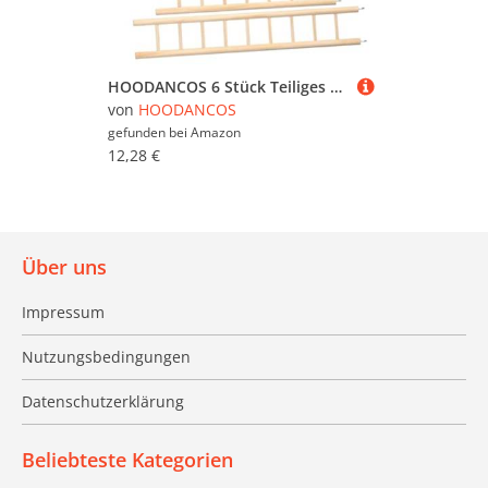
HOODANCOS 6 Stück Teiliges Vogelkäfig Holzleiter für Papageien und Wellensittiche Bunte Kletterleiter Installieren Fördert Motorik und Spielspaß Geeignet für Kleine bis Mittelgroße Vögel
von
HOODANCOS
gefunden bei
Amazon
12,28 €
Über uns
Impressum
Nutzungsbedingungen
Datenschutzerklärung
Beliebteste Kategorien